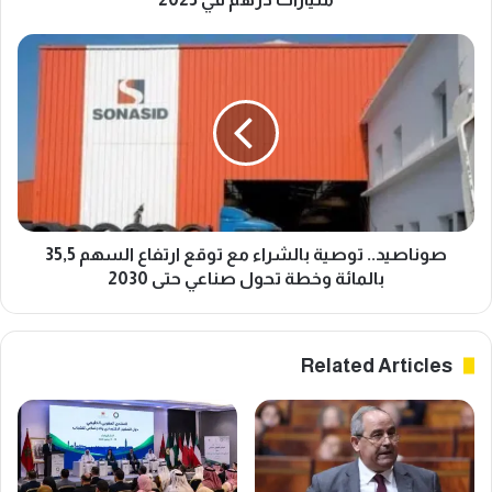
في
2025
صوناصيد..
توصية
بالشراء
مع
توقع
ارتفاع
السهم
35,5
بالمائة
وخطة
صوناصيد.. توصية بالشراء مع توقع ارتفاع السهم 35,5
تحول
بالمائة وخطة تحول صناعي حتى 2030
صناعي
حتى
2030
Related Articles