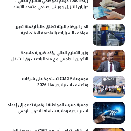
زيادة 1000 درهم لموظفي التعليم العالي..
خياران للتنزيل وورش إصلاحي متعدد الأبعاد
الدار البيضاء للبيئة تطلق طلباً لرقمنة تدبير
مواقف السيارات بالعاصمة الاقتصادية
وزير التعليم العالي يؤكد ضرورة ملاءمة
التكوين الجامعي مع متطلبات سوق الشغل
مجموعة CMGP تستحوذ على شركات
وتكشف استراتيجيتها لـ2026
جمعية مغرب المواطنة الرقمية تدعو إلى إعداد
استراتيجية وطنية شاملة للتحول الرقمي
استئناف تداول أسهم CMT في بورصة الدار