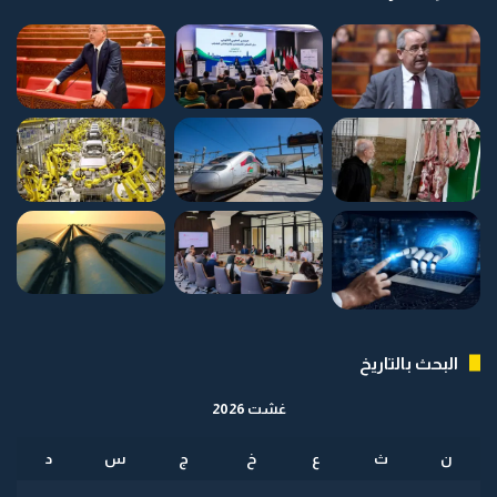
البحث بالتاريخ
غشت 2026
ن
ث
ع
خ
ج
س
د