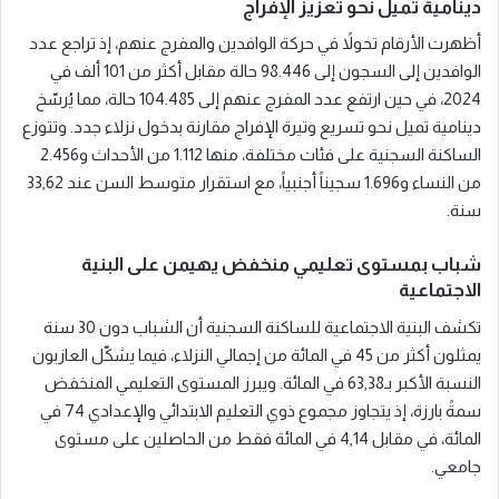
دينامية تميل نحو تعزيز الإفراج
أظهرت الأرقام تحولاً في حركة الوافدين والمفرج عنهم، إذ تراجع عدد
الوافدين إلى السجون إلى 98.446 حالة مقابل أكثر من 101 ألف في
2024، في حين ارتفع عدد المفرج عنهم إلى 104.485 حالة، مما يُرسّخ
دينامية تميل نحو تسريع وتيرة الإفراج مقارنة بدخول نزلاء جدد. وتتوزع
الساكنة السجنية على فئات مختلفة، منها 1.112 من الأحداث و2.456
من النساء و1.696 سجيناً أجنبياً، مع استقرار متوسط السن عند 33,62
سنة.
شباب بمستوى تعليمي منخفض يهيمن على البنية
الاجتماعية
تكشف البنية الاجتماعية للساكنة السجنية أن الشباب دون 30 سنة
يمثلون أكثر من 45 في المائة من إجمالي النزلاء، فيما يشكّل العازبون
النسبة الأكبر بـ63,38 في المائة. ويبرز المستوى التعليمي المنخفض
سمةً بارزة، إذ يتجاوز مجموع ذوي التعليم الابتدائي والإعدادي 74 في
المائة، في مقابل 4,14 في المائة فقط من الحاصلين على مستوى
جامعي.