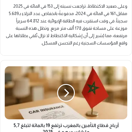
وعلى صعيد الاكتظاظ، تراجعت نسبته إلى 153 في المائة في 2025
مقابل 161 في المائة في 2024، مدفوعةً بانخفاض عدد النزلاء بـ5.689
سجيناً، في وقت استقرت فيه الطاقة الإيوائية عند 64.812 سريراً
موزعة على مساحة تفوق 178 ألف متر مربع. وتظل هذه النسبة
مرتفعة، مما يُشير إلى أن إشكالية الاكتظاظ لا تزال تُلقي بظلالها على
واقع المؤسسات السجنية رغم التحسن المسجّل.
أرباح
قطاع
التأمين
بالمغرب
ترتفع
19
بالمائة
لتبلغ
5,7
مليارات
أرباح قطاع التأمين بالمغرب ترتفع 19 بالمائة لتبلغ 5,7
درهم
مليارات درهم في 2025