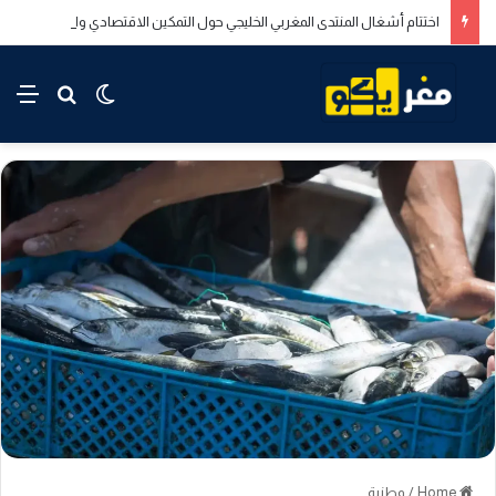
اختتام أشغال المنتدى المغربي الخليجي حول التمكين الاقتصادي والاجتماعي للشباب بالدار البيضاء
rch for
nu
Switch skin
Home
/
وطنية