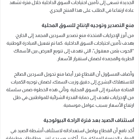
الجديدة تسعى إلى تأمين احتياجات السوق الداخلية خلال فترة تشهد
عادة ارتفاعا في الطلب على هذا المنتج البحري.
منع التصدير وتوجيه الإنتاج للسوق المحلية
من أبرز الإجراءات المتخذة منع تصدير السردين المجمد إلى الخارج،
بهدف تأمين احتياجات السوق الداخلية. كما تم تفعيل المبادرة الوطنية
“الحوت بثمن معقول”، التي تهدف إلى تنويع العرض بين الأسماك
الطرية والمجمدة لضمان استقرار الأسعار.
وأضاف المسؤول أن القطاع قرر أيضا منع تحويل السردين الصالح
للاستهلاك البشري إلى دقيق وزيت السمك، لضمان توجيه الكميات
المتاحة مباشرة إلى السوق المحلية. وتأتي هذه الخطوة ضمن سلسلة
من الإجراءات تهدف إلى حماية القدرة الشرائية للمواطنين في ظل
ارتفاع الأسعار بسبب عوامل موسمية.
استئناف الصيد بعد فترة الراحة البيولوجية
أكد نافع أن القطاع يواصل استعداداته لاستئناف أنشطة الصيد في
الموانئ الجنوبية للمملكة، مثل أكادير وسيدي إفني وطانطان وطرفاية،