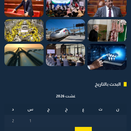
البحث بالتاريخ
غشت 2026
ن
ث
ع
خ
ج
س
د
2
1