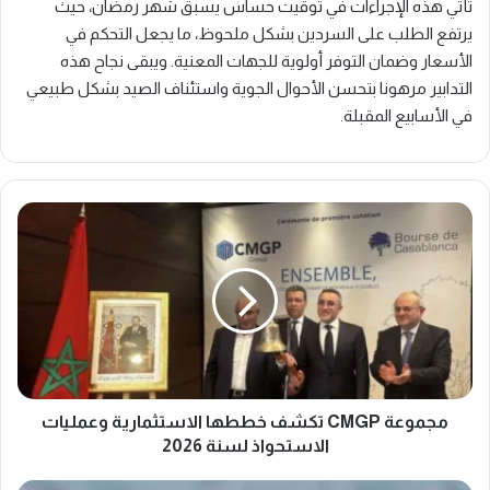
تأتي هذه الإجراءات في توقيت حساس يسبق شهر رمضان، حيث
يرتفع الطلب على السردين بشكل ملحوظ، ما يجعل التحكم في
الأسعار وضمان التوفر أولوية للجهات المعنية. ويبقى نجاح هذه
التدابير مرهونا بتحسن الأحوال الجوية واستئناف الصيد بشكل طبيعي
في الأسابيع المقبلة.
مجموعة
CMGP
تكشف
خططها
الاستثمارية
وعمليات
الاستحواذ
لسنة
2026
مجموعة CMGP تكشف خططها الاستثمارية وعمليات
الاستحواذ لسنة 2026