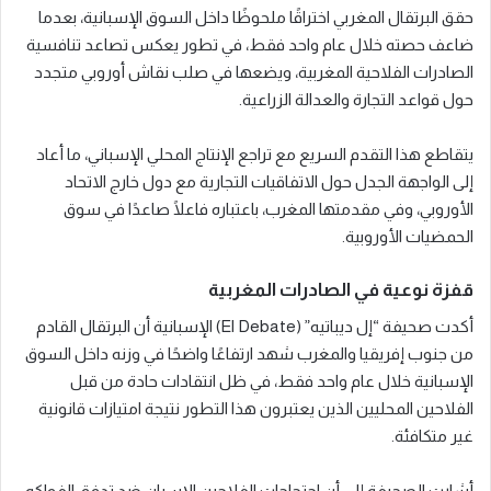
حقق البرتقال المغربي اختراقًا ملحوظًا داخل السوق الإسبانية، بعدما
ضاعف حصته خلال عام واحد فقط، في تطور يعكس تصاعد تنافسية
الصادرات الفلاحية المغربية، ويضعها في صلب نقاش أوروبي متجدد
حول قواعد التجارة والعدالة الزراعية.
يتقاطع هذا التقدم السريع مع تراجع الإنتاج المحلي الإسباني، ما أعاد
إلى الواجهة الجدل حول الاتفاقيات التجارية مع دول خارج الاتحاد
الأوروبي، وفي مقدمتها المغرب، باعتباره فاعلًا صاعدًا في سوق
الحمضيات الأوروبية.
قفزة نوعية في الصادرات المغربية
أكدت صحيفة “إل ديباتيه” (El Debate) الإسبانية أن البرتقال القادم
من جنوب إفريقيا والمغرب شهد ارتفاعًا واضحًا في وزنه داخل السوق
الإسبانية خلال عام واحد فقط، في ظل انتقادات حادة من قبل
الفلاحين المحليين الذين يعتبرون هذا التطور نتيجة امتيازات قانونية
غير متكافئة.
أشارت الصحيفة إلى أن احتجاجات الفلاحين الإسبان ضد تدفق الفواكه