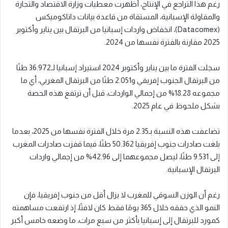
رغم هذا التراجع في الإنتاج، أظهرت معطيات وزارة الاقتصاد والتجارة
والمقاولة الإسبانية، المستقاة من قاعدة بيانات داتاكوميكس
(Datacomex)، انخفاض واردات إسبانيا من البرتقال بين يناير وأكتوبر
2025 مقارنة بالفترة نفسها من 2024.
سجلت الفترة ما بين يناير وأكتوبر 2024 استيراد إسبانيا لـ36.972 طنًا
من البرتقال الجنوب إفريقي و2.051 طنًا من البرتقال المغربي، أي ما
مجموعه 18.28% من إجمالي الواردات، قبل أن ترتفع هذه الحصة
بشكل ملحوظ في عام 2025.
تضاعفت هذه النسبة بـ2.35 مرة خلال الفترة نفسها من 2025، بعدما
بلغت صادرات جنوب إفريقيا 50.362 طنًا، فيما قفزت صادرات المغرب
إلى 9.531 طنًا، ليصل مجموعهما إلى 42.96% من إجمالي واردات
البرتقال الإسبانية.
رغم أن الوزن السوقي للمغرب لا يزال أقل من جنوب إفريقيا، فإن
النمو الذي حققه خلال 365 يومًا فقط كان لافتًا، إذ ارتفعت مساهمته
كمورد للبرتقال إلى إسبانيا بأكثر من سبع مرات، ما وضعه خامس أكبر