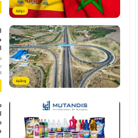
دولية
ا
د
ا
ا
ب
ا
وطنية
ف