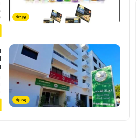
بورصة
452 
و
ا
ا
ا
ا
يو
وطنية