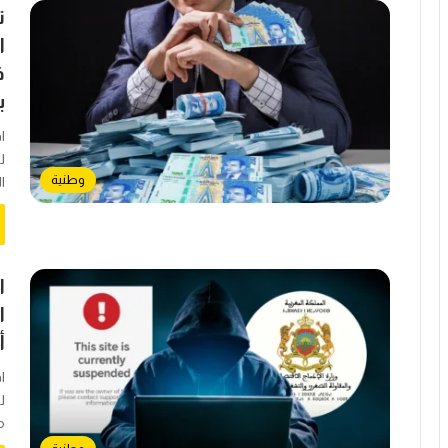
ت
ب
ل
وطنية
ا
ا
ا
أ
ا
ل
م