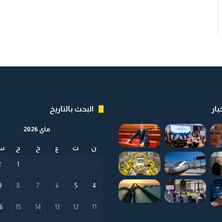
بار
البحث بالتاريخ
ماي 2026
ن
ث
ع
خ
ج
س
2
1
9
8
7
6
5
4
6
15
14
13
12
11