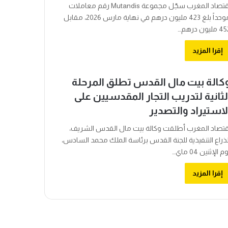
اقتصاد المغرب سجّل مجموعة Mutandis رقم معاملات
موحداً بلغ 423 مليون درهم في نهاية مارس 2026، مقابل
مليون درهم…
إقرا المزيد
كالة بيت مال القدس تطلق المرحلة
لثانية لتدريب التجار المقدسيين على
لاستيراد والتصدير
قتصاد المغرب أطلقت وكالة بيت مال القدس الشريف،
لذراع التنفيذية للجنة القدس برئاسة الملك محمد السادس،
م الإثنين 04 ماي…
إقرا المزيد