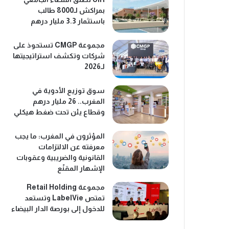
بمراكش لـ8000 طالب
باستثمار 3.3 مليار درهم
مجموعة CMGP تستحوذ على
شركات وتكشف استراتيجيتها
لـ2026
سوق توزيع الأدوية في
المغرب.. 26 مليار درهم
وقطاع يئن تحت ضغط هيكلي
المؤثرون في المغرب: ما يجب
معرفته عن الالتزامات
القانونية والضريبية وعقوبات
الإشهار المقنّع
مجموعة Retail Holding
تمتص LabelVie وتستعد
للدخول إلى بورصة الدار البيضاء