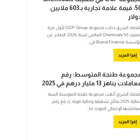
50: قيمة علامة تجارية بـ603 ملايين
ولار
اقتصاد الشرق دخلت مجموعة OCP Group لأول مرة
تصنيف Chemicals 50 العالمي لسنة 2026، الصادر عن
سة Brand Finance في…
إقرا المزيد
جموعة طنجة المتوسط: رقم
املات يناهز 13 مليار درهم في 2025
قتصاد الشرق أنهت مجموعة طنجة المتوسط السنة
المالية 2025 بنتائج تشغيلية ومالية قوية، إذ بلغ رقم
عاملاتها الإجمالي الموحد ما…
إقرا المزيد