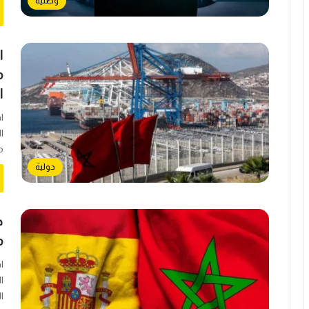
وطنية
ا
ا
م
دولية
م
ا
ا
ا