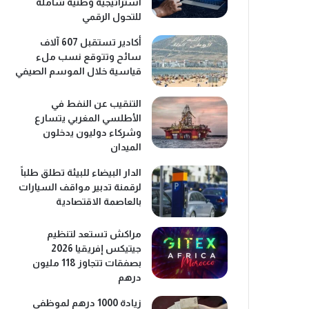
استراتيجية وطنية شاملة
للتحول الرقمي
أكادير تستقبل 607 آلاف
سائح وتتوقع نسب ملء
قياسية خلال الموسم الصيفي
التنقيب عن النفط في
الأطلسي المغربي يتسارع
وشركاء دوليون يدخلون
الميدان
الدار البيضاء للبيئة تطلق طلباً
لرقمنة تدبير مواقف السيارات
بالعاصمة الاقتصادية
مراكش تستعد لتنظيم
جيتيكس إفريقيا 2026
بصفقات تتجاوز 118 مليون
درهم
زيادة 1000 درهم لموظفي