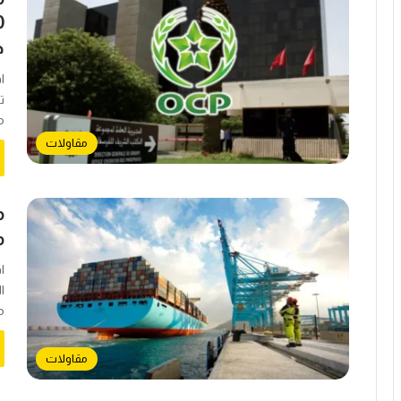
د
مؤس
مقاولات
م
مع
ا
م
مقاولات