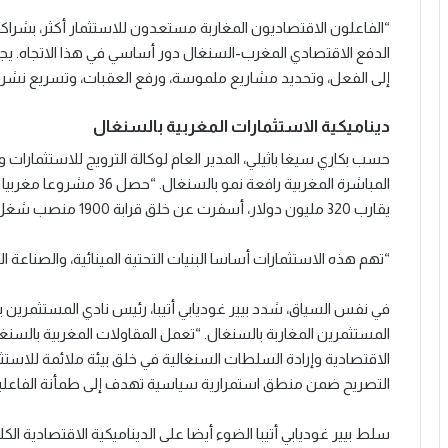
“الفاعلون الاقتصاديون المغاربة مستعدون للاستثمار أكثر، بشراكة
الدفع الاقتصادي المغرب-السنغال دور أساسي في هذا الاتجاه. يجب 
إلى الفعل، وتحديد مشاريع ملموسة، ورفع العقبات، وتسريع نشر ا
ديناميكية الاستثمارات المغربية بالسنغال
حسب بكاري سيغا باثيلي، المدير العام لوكالة الترويج للاستثمارات و
يقارب 320 مليون دولار، أسفرت عن خلق قرابة 1900 منصب شغل”، أوضح.
“تهم هذه الاستثمارات أساسا البنيات التحتية المينائية، والصناعة الفل
في نفس السياق، شدد بيير غوديابي أتيبا، رئيس نادي المستثمرين با
المستثمرين المغاربة بالسنغال. “تعمل المقاولات المغربية بالسنغا
الاقتصادية وإرادة السلطات السنغالية في خلق بيئة ملائمة للاستثم
التصريح ضمن منطق استمرارية سياسية تهدف إلى طمأنة الفاعلي
سلط بيير غوديابي أتيبا الضوء أيضا على الديناميكية الاقتصادية ا