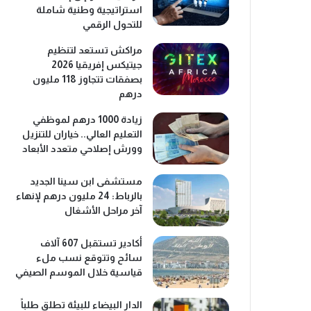
استراتيجية وطنية شاملة
للتحول الرقمي
مراكش تستعد لتنظيم
جيتيكس إفريقيا 2026
بصفقات تتجاوز 118 مليون
درهم
زيادة 1000 درهم لموظفي
التعليم العالي.. خياران للتنزيل
وورش إصلاحي متعدد الأبعاد
مستشفى ابن سينا الجديد
بالرباط: 24 مليون درهم لإنهاء
آخر مراحل الأشغال
أكادير تستقبل 607 آلاف
سائح وتتوقع نسب ملء
قياسية خلال الموسم الصيفي
الدار البيضاء للبيئة تطلق طلباً