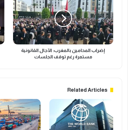
المحامين
أفري
بالمغرب:
يطل
الآجال
ME
القانونية
مستمرة
لدع
رغم
الم
توقف
الص
الجلسات
وال
بال
إضراب المحامين بالمغرب: الآجال القانونية
مستمرة رغم توقف الجلسات
Related Articles