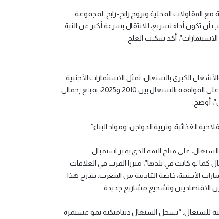
 مع المقاولات المحلية وبروح رابح-رابح. لمجموعة
أن تكون أداة تسريع، للانتقال بسرعة أكبر من النية
لاستثمارات”، أكد شكيب العلج.
الأشغال الكبرى بالسنغال، تمثل الاستثمارات الأجنبية
المباشرة المغربية رافعة نمو بالسنغال. “حصل 36 مشروعا مغربيا على الموافقة بالسنغال بين 2010 و2025، بمبلغ إجمالي
احية الغذائية، وتربية الدواجن، ومواد البناء”.
لسنغال، على مناخ الثقة الذي يميز استقبال
ل كما لو كانت في بلدها”، مبرزا القرب في العلاقات
ارات الأجنبية، خاصة القادمة من المغرب. يندرج هذا
ن الاقتصاديين وتشجيع مشاريع جديدة.
لكلية للسنغال. “يسجل السنغال ديناميكية نمو مستمرة