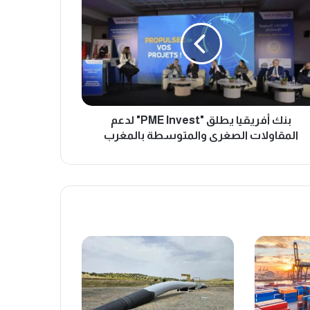
قيا
ق
"P
Invest"
م
قاولات
غرى
متوسطة
مغرب
بنك أفريقيا يطلق "PME Invest" لدعم
المقاولات الصغرى والمتوسطة بالمغرب