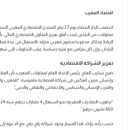
اقتصاد المغرب
احتضنت الدار البيضاء يوم 27 يناير المنتدى الا
مقاولات من البلدين لبحث آفاق تعزيز التعاون الاقتصادي الثنائي. ي
الرباط وداكار، مدفوعا بحضور مغربي متزايد بالسنغال في عدة قط
البلدان، وإن كان يتزامن مع فترة حساسة عقب التجاوزات التي شهدتها نهائي كأس 
تعزيز الشراكة الاقتصادية
صرح شكيب العلج، رئيس الاتحاد العام لمقاولات المغرب، بأن الع
وإنساني متين، انعكس في شراكة اقتصادية ملموسة. “للمغرب والسن
والقرب الإنساني والسياسي والاجتماعي والثقافي والديني”.
600 مليون درهم”.
حسب رأيه، يؤكد هذا المسار وجود شراكة رابح-رابح، مع الدعوة إلى ت