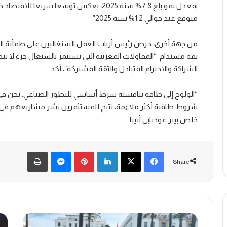
بمعدل نمو بلغ 7.8% سنة 2025، يعكس توسعا سر
متوقع عند حوالي 1.2% سنة 2025”.
من جهة أخرى، حرص رئيس أرباب العمل السنغاليين على طمأنة الفا
ثقة مستدام. “المقاولات المغربية التي تستثمر بالسنغال جزء لا يت
الشراكة والاحترام المتبادل والثقة المشتركة”، أكد.
“الولوج إلى طاقة تنافسية شرط أساسي للتطور الصناعي. نحن في
شروط طاقية أكثر ملاءمة، تتيح للمستثمرين نشر مشاريعهم في 
خلص بيير غوديابي أتيبا.
Print
Messenger
Pinterest
LinkedIn
Facebook
X
Share
إضراب
بنك