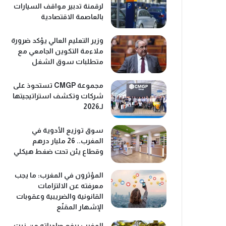
لرقمنة تدبير مواقف السيارات
بالعاصمة الاقتصادية
وزير التعليم العالي يؤكد ضرورة
ملاءمة التكوين الجامعي مع
متطلبات سوق الشغل
مجموعة CMGP تستحوذ على
شركات وتكشف استراتيجيتها
لـ2026
سوق توزيع الأدوية في
المغرب.. 26 مليار درهم
وقطاع يئن تحت ضغط هيكلي
المؤثرون في المغرب: ما يجب
معرفته عن الالتزامات
القانونية والضريبية وعقوبات
الإشهار المقنّع
المغرب يرفع صادراته من زيت