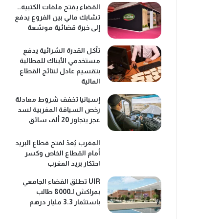
القضاء يفتح ملفات الكتبية..
تشابك مالي بين الفروع يدفع
إلى خبرة قضائية موسّعة
تآكل القدرة الشرائية يدفع
مستخدمي الأبناك للمطالبة
بتقسيم عادل لنتائج القطاع
المالية
إسبانيا تخفف شروط معادلة
رخص السياقة المغربية لسد
عجز يتجاوز 20 ألف سائق
المغرب يُعدّ لفتح قطاع البريد
أمام القطاع الخاص وكسر
احتكار بريد المغرب
UIR تطلق الفضاء الجامعي
بمراكش لـ8000 طالب
باستثمار 3.3 مليار درهم