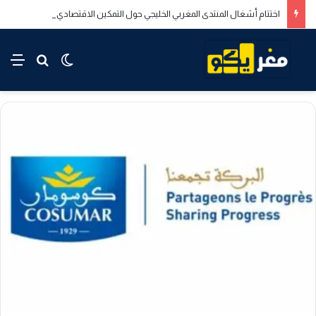
اختتام أشغال المنتدى المغربي الخليجي حول التمكين الاقتصادي والاجتماعي للشباب بالدار البيضاء
rch for
nu
Switch skin