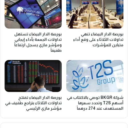
د
إ
ف
ع
ر
ا
ق
د
م
ة
م
بورصة الدار البيضاء تنهي
بورصة الدار البيضاء تستهل
ش
ع
تداولات الثلاثاء على وقع أداء
تداولات الجمعة بأداء إيجابي
ر
ا
متباين للمؤشرات
ومؤشر مازي يسجل ارتفاعاً
ا
م
طفيفاً
ء
ل
ا
ا
ل
ت
أ
ه
س
ا
ه
ل
م
ع
ل
ا
شركة BKGR توصي بالاكتتاب في
بورصة الدار البيضاء تفتتح
ت
م
أسهم T2S وتحدد سعرها
تداولات الثلاثاء بتراجع طفيف في
ع
2
المستهدف عند 274 درهماً
مؤشر مازي الرئيسي
ز
0
ي
2
ز
8