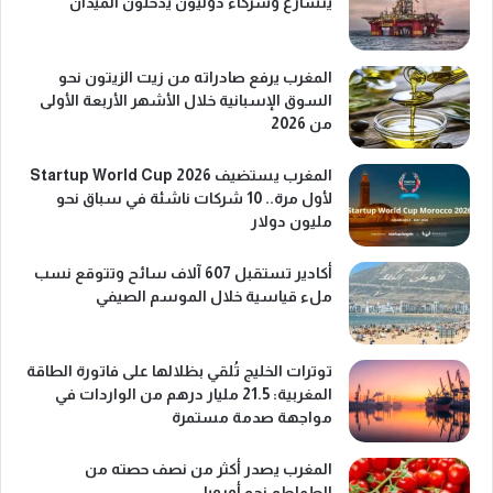
يتسارع وشركاء دوليون يدخلون الميدان
المغرب يرفع صادراته من زيت الزيتون نحو
السوق الإسبانية خلال الأشهر الأربعة الأولى
من 2026
المغرب يستضيف Startup World Cup 2026
لأول مرة.. 10 شركات ناشئة في سباق نحو
مليون دولار
أكادير تستقبل 607 آلاف سائح وتتوقع نسب
ملء قياسية خلال الموسم الصيفي
توترات الخليج تُلقي بظلالها على فاتورة الطاقة
المغربية: 21.5 مليار درهم من الواردات في
مواجهة صدمة مستمرة
المغرب يصدر أكثر من نصف حصته من
الطماطم نحو أوروبا