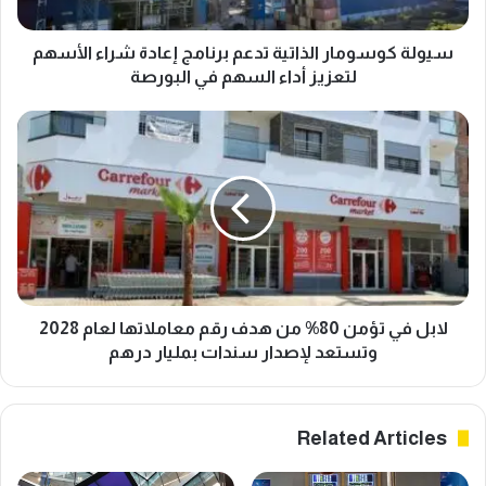
س
و
م
سيولة كوسومار الذاتية تدعم برنامج إعادة شراء الأسهم
ا
لتعزيز أداء السهم في البورصة
ر
ا
ل
ل
ا
ذ
ب
ا
ل
ت
ف
ي
ي
ة
ت
ت
ؤ
د
م
ع
ن
لابل في تؤمن 80% من هدف رقم معاملاتها لعام 2028
م
8
وتستعد لإصدار سندات بمليار درهم
ب
0
ر
%
ن
م
Related Articles
ا
ن
م
ه
ج