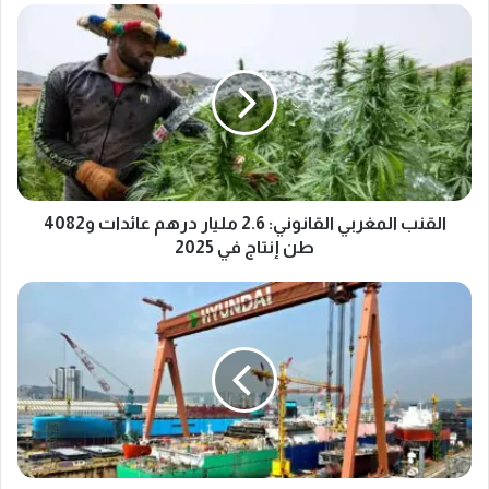
القنب
المغربي
القانوني:
2.6
مليار
درهم
عائدات
و4082
طن
إنتاج
القنب المغربي القانوني: 2.6 مليار درهم عائدات و4082
في
طن إنتاج في 2025
2025
شراكة
مغربية
كورية
لبناء
وصيانة
السفن
بالدار
البيضاء