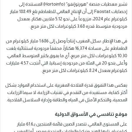
تشير معطيات منصة “هورتوإنفو” (Hortoinfo) المستندة إلى
إحصاءات Faostat إلى أن الإنتاج العالمي للطماطم بلغ 188.49 مليار
كيلوغرام عام 2024، مزروعاً على نحو 5.12 ملايين هكتار، بمعدل
مردودية متوسط قدره 3.68 كيلوغرامات لكل متر مربع.
في هذا الإطار، سجّل المغرب إنتاجاً وصل إلى 1.686 مليار كيلوغرام من
الطماطم على مساحة 16,374 هكتاراً، محققاً مردودية استثنائية بلغت
10.30 كيلوغرامات لكل متر مربع، أي ما يفوق بكثير المتوسط العالمي،
وأعلى بنحو 20 في المئة من مردودية إسبانيا، التي أنتجت 4.57 مليارات
كيلوغرام بمعدل 8.24 كيلوغرامات لكل متر مربع.
يعكس هذا التفوق قدرة الفلاحة المغربية على استخدام الموارد بشكل
أكثر كفاءة، مستفيدة من التقدم في تقنيات الزراعة، لا سيما الزراعات
المحمية، والتحكم الأمثل في المياه والطاقة وإدارة السلاسل الفلاحية.
موقع تنافسي في الأسواق الدولية
على المستوى العالمي، تتصدر الصين قائمة المنتجين بـ61.6 مليار
كيلوغرام، تليها الهند وتركيا والولايات المتحدة ومصر. أما المغرب،