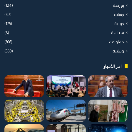
بورصة
(124)
جهات
(47)
دولية
(175)
سياسة
(8)
مقاولات
(306)
وطنية
(569)
اخر الأخبار