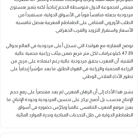
فينتمي لمجموعة الدول متوسطة الحجم إنتاجياً، لكنه يتميز بمستوى
مردودية يجعله منافساً قوياً في الأسواق الدولية، مستفيداً من
الطلب الأوروبي المتنامي على الطماطم المغربية بفضل تنافسية
الأسعار واستقرار التزويد والقرب الجغرافي.
توضح المقارنة مع هولندا، التي تسجل أعلى مردودية في العالم بحوالي
47.89 كيلوغرامات لكل متر مربع ضمن بيئات زراعية محمية عالية
التقنية، أن المغرب يحقق مردودية عالية رغم اعتماده على مزيج من
الزراعة المحمية والزراعة في الهواء الطلق، ما يعد مؤشراً إيجابياً على
تطور الأداء الفلاحي الوطني.
يشير هذا الأداء إلى أن الرهان المغربي لم يعد مقتصراً على رفع حجم
الإنتاج فحسب، بل أصبح يركز على تحسين المردودية وجودة الإنتاج، ما
يعزز موقع المغرب التنافسي عالمياً ويكرّس حضوره في أسواق
الطماطم الدولية في ظل التحديات المناخية وندرة الموارد المائية.