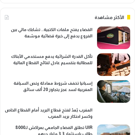
الأكثر مشاهدة
القضاء يفتح ملفات الكتبية.. تشابك مالي بين
الفروع يدفع إلى خبرة قضائية موسّعة
تآكل القدرة الشرائية يدفع مستخدمي الأبناك
للمطالبة بتقسيم عادل لنتائج القطاع المالية
إسبانيا تخفف شروط معادلة رخص السياقة
المغربية لسد عجز يتجاوز 20 ألف سائق
المغرب يُعدّ لفتح قطاع البريد أمام القطاع الخاص
وكسر احتكار بريد المغرب
UIR تطلق الفضاء الجامعي بمراكش لـ8000
طالب باستثمار 3.3 مليار درهم