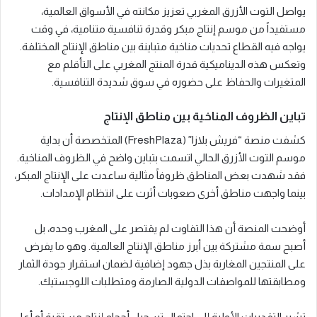
يواصل التوت الأزرق المغربي تعزيز مكانته في الأسواق العالمية،
مستفيداً من موسم إنتاج مبكر وقدرة تنافسية متنامية، في وقت
يواجه فيه القطاع تحديات مناخية متباينة بين مناطق الإنتاج المختلفة.
وتعكس هذه الديناميكية قدرة المنتج المغربي على التأقلم مع
المتغيرات والحفاظ على حضوره في سوق شديدة التنافسية.
تباين الظروف المناخية بين مناطق الإنتاج
كشفت منصة “فريش بلازا” (FreshPlaza) المتخصصة أن بداية
موسم التوت الأزرق الحالي اتسمت بتباين واضح في الظروف المناخية.
فقد شهدت بعض المناطق ظروفاً مثالية ساعدت على الإنتاج المبكر،
بينما واجهت مناطق أخرى صعوبات أثرت على انتظام الإمدادات.
أوضحت المنصة أن هذا التفاوت لم يقتصر على المغرب وحده، بل
أصبح سمة مشتركة بين أبرز مناطق الإنتاج العالمية. وهو ما يفرض
على المنتجين المغاربة بذل جهود إضافية لضمان استقرار جودة الثمار
ومطابقتها للمواصفات الدولية الصارمة ومتطلبات اللوجستيك.
تشير التقديرات الأولية إلى احتمال تسجيل أحجام إنتاج مستقرة أو أعلى