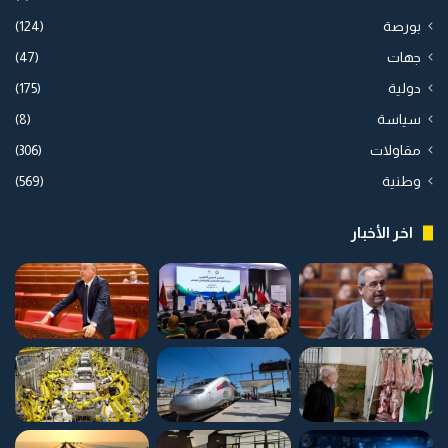
بورصة
(124)
جهات
(47)
دولية
(175)
سياسة
(8)
مقاولات
(306)
وطنية
(569)
اخر الأخبار