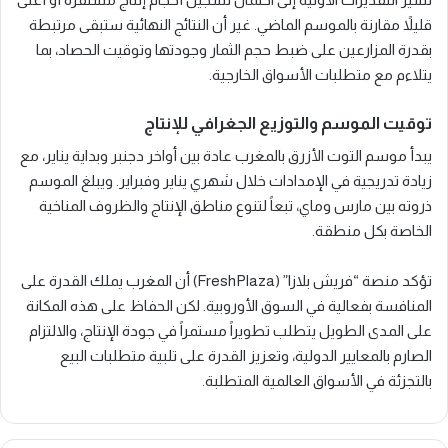
قليلاً مقارنة بالموسم الماضي. غير أن النتائج النهائية ستبقى مرتبطة
بقدرة المزارعين على ضبط حجم الثمار وجودتها وتوقيت الحصاد، بما
يتلاءم مع متطلبات الأسواق الخارجية.
توقيت الموسم والتوزيع الجغرافي للإنتاج
يبدأ موسم التوت الأزرق بالمغرب عادة بين أواخر دجنبر وبداية يناير، مع
زيادة تدريجية في الإمدادات خلال شهري يناير وفبراير. ويبلغ الموسم
ذروته بين مارس وماي، تبعاً لتنوع مناطق الإنتاج والظروف المناخية
الخاصة بكل منطقة.
تؤكد منصة “فريش بلازا” (FreshPlaza) أن المغرب يملك القدرة على
المنافسة بفعالية في السوق الأوروبية. لكن الحفاظ على هذه المكانة
على المدى الطويل يتطلب تطويراً مستمراً في جودة الإنتاج، والالتزام
الصارم بالمعايير الدولية، وتعزيز القدرة على تلبية متطلبات البيع
بالتجزئة في الأسواق العالمية المتطلبة.