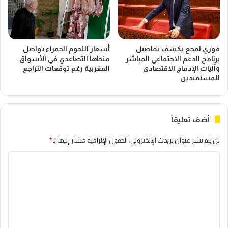
ل
ل
ت
ي
ض
ا
خ
ر
م
د
فوزي لقجع يكشف تفاصيل
أسعار اللحوم الحمراء تواصل
ا
ر
برنامج الدعم الاجتماعي المباشر
منحاها التصاعدي في الأسواق
ل
ه
وآليات الإدماج الاقتصادي
المغربية رغم توقعات التراجع
س
م
للمستفيدين
ن
ب
و
د
ي
ع
أضف تعليقاً
إ
م
ل
م
لن يتم نشر عنوان بريدك الإلكتروني.
الحقول الإلزامية مشار إليها بـ
*
ى
ن
1
ت
ا
.
و
7
س
ل
%
ع
ت
خ
ا
ع
ل
ل
ا
ش
ل
ل
ب