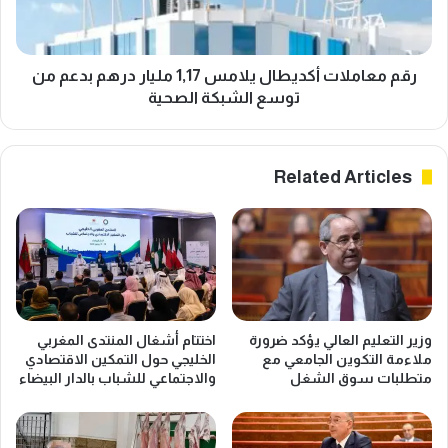
ف
م
ي
ل
أ
ا
س
ت
رقم معاملات أكديطال يلامس 1,17 مليار درهم بدعم من
ع
أ
توسع الشبكة الصحية
ا
ك
ر
د
ا
ي
Related Articles
ل
ط
م
ا
ح
ل
ر
ي
و
ل
ق
ا
ا
م
ت
س
وزير التعليم العالي يؤكد ضرورة
اختتام أشغال المنتدى المغربي
ت
1
ملاءمة التكوين الجامعي مع
الخليجي حول التمكين الاقتصادي
د
,
متطلبات سوق الشغل
والاجتماعي للشباب بالدار البيضاء
ف
1
ع
7
ا
م