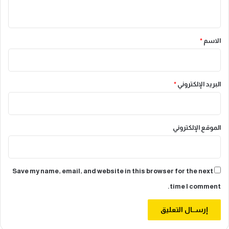
ي
أ
ك
ب
ة
ق
ر
ا
*
الاسم
*
ي
ل
ل
ص
ح
ي
البريد الإلكتروني
*
ة
الموقع الإلكتروني
Save my name, email, and website in this browser for the next
time I comment.