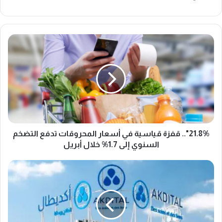
2
1
.
8
%
"
.
.
ق
ف
21.8%".. قفزة قياسية في أسعار المحروقات تدفع التضخم
ز
السنوي إلى 1.7% خلال أبريل
ة
ق
ر
ي
ق
ا
م
س
م
ي
ع
ة
ا