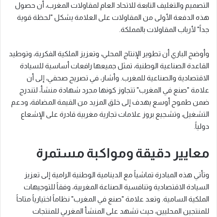
التصميم والتغليف التابعة للاتحاد العام لمقاولات المغرب، أن حصول
هذه الدفعة الأولى من المقاولات على العلامة يشكل "لحظة قوية
جداً" لأرباب المقاولات بالمملكة.
وأوضح الباري أن تطوير الإنتاج المحلي، وتعزيز الملكية الفكرية، وتوطيد
القاعدة الصناعية الوطنية، تمثل جميعها رافعات أساسية للسيادة
الاقتصادية والصناعية للمغرب. وأشار، في تصريح صحفي، إلى أن
علامة "صنع في المغرب" تتجاوز كونها مجرد شهادة منشأ، لتندرج
ضمن طموح أوسع يهدف إلى خلق المزيد من القيمة المضافة، ودعم
التشغيل، وتشجيع بروز علامات تجارية مغربية قادرة على الإشعاع
دولياً.
معايير دقيقة ومواكبة مستمرة
وتأتي هذه المبادرة تماشياً مع الدينامية الوطنية الرامية إلى تعزيز
السيادة الاقتصادية وتنافسية الصناعة المغربية، وفقاً للتوجيهات
الملكية السامية. وتعد علامة "صنع في المغرب" نظاماً اختيارياً متاحاً
للمنتجين المحليين، حيث تشهد على المنشأ المغربي للمنتجات