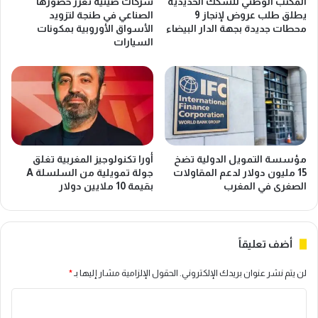
المكتب الوطني للسكك الحديدية
شركات صينية تعزز حضورها
ر
ي
يطلق طلب عروض لإنجاز 9
الصناعي في طنجة لتزويد
ا
ل
محطات جديدة بجهة الدار البيضاء
الأسواق الأوروبية بمكونات
د
ا
السيارات
ا
ل
ل
ج
ق
د
م
ي
ح
د
ب
م
ا
ن
ل
س
مؤسسة التمويل الدولية تضخ
أورا تكنولوجيز المغربية تغلق
م
ي
15 مليون دولار لدعم المقاولات
جولة تمويلية من السلسلة A
غ
ا
الصغرى في المغرب
بقيمة 10 ملايين دولار
ر
ر
ب
ت
ب
ه
أضف تعليقاً
ن
ا
س
ا
لن يتم نشر عنوان بريدك الإلكتروني.
الحقول الإلزامية مشار إليها بـ
*
ب
ل
ة
ر
ا
4
ي