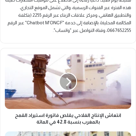
هذه الفترة عبر القنوات الرسمية، والتي تشمل الموقع التجاري،
والتطبيق الهاتفي، ومركز علاقات الزبناء عبر الرقم 2255 (بتكلفة
المكالمة المحلية)، بالإضافة إلى خدمة "Chatbot M’ONCF" عبر الرقم
0667652255، وقناة التواصل عبر "واتساب".
ا
ن
ت
ع
ا
ش
ا
ل
إ
ن
انتعاش الإنتاج الفلاحي يقلص فاتورة استيراد القمح
ت
بالمغرب بنسبة 42.8 في المائة
ا
ج
ف