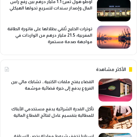
أوطو هول تُعبئ 1.1 مليار درهم بين رفع رأس
المال وإصدار سندات لتسريع تحولها الهيكلي
توترات الخليج تُلقي بظلالها على فاتورة الطاقة
المغربية: 21.5 مليار درهم من الواردات في
مواجهة صدمة مستمرة
الأكثر مشاهدة
القضاء يفتح ملفات الكتبية.. تشابك مالي بين
الفروع يدفع إلى خبرة قضائية موسّعة
تآكل القدرة الشرائية يدفع مستخدمي الأبناك
للمطالبة بتقسيم عادل لنتائج القطاع المالية
إسبانيا تخفف شروط معادلة رخص السياقة