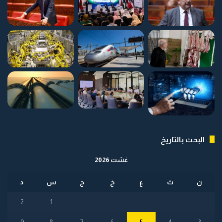
البحث بالتاريخ
غشت 2026
ن
ث
ع
خ
ج
س
د
2
1