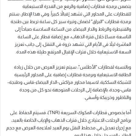
يتضمن برمجة قطارات إضافية والرفع من القدرة الاستيعابية
للقطارات على المحاور التي تشهد إقبالاً كبيراً. وفي هذا الإطار، ستتم
برمجة قطارات "البراق" لضمان وتيرة سير كل ساعة تربط بين طنجة
والقنيطرة والرباط والدار البيضاء، من الساعة السادسة صباحاً إلى
التاسعة مساءً خلال فترة الذهاب، مع إضافة قطار على الساعة
العاشرة ليلاً في الأيام التي تشهد ذروة في التنقل، إلى جانب تعزيز
السعة الاستيعابية خلال فترات الإقبال المرتفع طيلة هذه المدة.
وبالنسبة لقطارات "الأطلس"، سيتم تعزيز العرض من خلال زيادة
الطاقة الاستيعابية وبرمجة قطارات إضافية على المحاور الرئيسية
للشبكة السككية، لاسيما محاور مراكش-الدار البيضاء-فاس، وطنجة-
فاس-وجدة، بالإضافة إلى الرحلات المتوجهة نحو كل من وجدة
والناظور وخريبكة وآسفي.
أما بخصوص قطارات المكوك السريعة (TNR)، فسيتم الحفاظ على
برنامج الرحلات الاعتيادي خلال فترات الذهاب والإياب الخاصة بالعيد،
مع إجراء تعديل في مخطط النقل يوم العيد لملاءمة العرض مع حجم
الطلب المسجل خلال هذا اليوم.