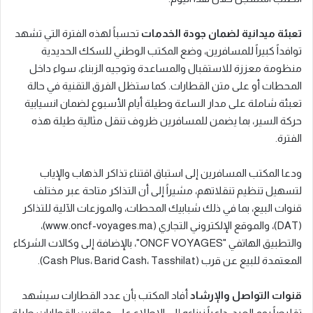
تعبئة ميدانية لضمان جودة الخدمات
تحسباً لهذه الفترة التي تشهد
توافداً كبيراً للمسافرين، وضع المكتب الوطني للسكك الحديدية
منظومة معززة للاستقبال والمساعدة وتوجيه الزبناء، سواء داخل
المحطات أو على متن القطارات. كما ستظل الفرق التقنية في حالة
تعبئة شاملة على مدار الساعة وطيلة أيام الأسبوع لضمان انسيابية
حركة السير، بما يضمن للمسافرين ظروف تنقل مثالية طيلة هذه
الفترة.
ودعا المكتب المسافرين إلى استباق اقتناء تذاكر الذهاب والإياب
لتسهيل تنظيم تنقلاتهم، مشيراً إلى أن التذاكر متاحة عبر مختلف
قنوات البيع، بما في ذلك شبابيك المحطات، والموزعات الآلية للتذاكر
(DAT)، والموقع الإلكتروني التجاري (www.oncf-voyages.ma)،
والتطبيق الهاتفي "ONCF VOYAGES"، بالإضافة إلى وكالات الشركاء
المعتمدة للبيع عن قرب (Cash Plus، Barid Cash، Tasshilat).
قنوات التواصل والإرشاد
أفاد المكتب بأن عدد القطارات سيشهد
تقليصاً يوم العيد، داعياً زبناءه إلى الاطلاع على مواقيت القطارات طيلة