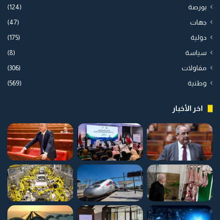
بورصة
(124)
جهات
(47)
دولية
(175)
سياسة
(8)
مقاولات
(306)
وطنية
(569)
اخر الأخبار