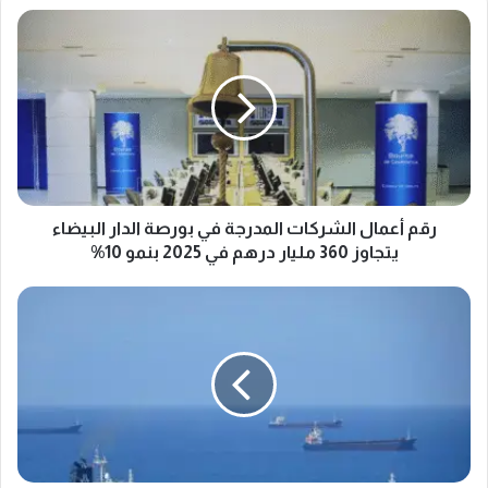
رقم
أعمال
الشركات
المدرجة
في
بورصة
الدار
البيضاء
يتجاوز
360
رقم أعمال الشركات المدرجة في بورصة الدار البيضاء
مليار
يتجاوز 360 مليار درهم في 2025 بنمو 10%
درهم
في
طنجة
2025
المتوسط
بنمو
تستقطب
10%
عشرات
السفن
في
انتظار
الرسو
وسط