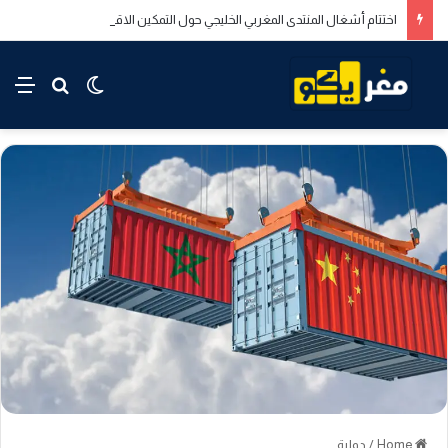
اختتام أشغال المنتدى المغربي الخليجي حول التمكين الاقتصادي والاجتماعي للشباب بالدار البيضاء
rch for
nu
Switch skin
Home
/
دولية