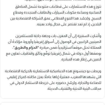
تتوزع هذه الاستثمارات على قطاعات متنوعة تشمل المناطق
الصناعية وصناعة مكونات السيارات والطاقات المتجددة وقطاع
النسيج. ويُجسّد هذا التنوع القطاعي عمق الشراكة الاقتصادية بين
البلدين، إذ لم تعد تقتصر على مجال واحد بعينه.
وأشارت السفيرة إلى أن المغرب بات وجهة جاذبة للمستثمرين
الصينيين الراغبين في الوصول إلى أسواق إفريقيا وأوروبا، مؤكدةً أن
المملكة تحتل موقعاً استراتيجياً ضمن مبادرة
“الحزام والطريق”
،
بوصفها أول دولة في شمال إفريقيا توقّع وثائق واتفاقيات تعاون مع
الصين في إطار هذه المبادرة.
وربطت يو جينسونغ هذه الديناميكية الاستثمارية بالحركية الاقتصادية
التي يشهدها المغرب، معتبرةً إياها عاملاً يعزز مكانته كمركز إقليمي
للصناعة والتجارة، ويُرسّخ حضوره على خريطة الاستثمار الدولي في
مجالات البنية التحتية والتقنيات الحديثة.