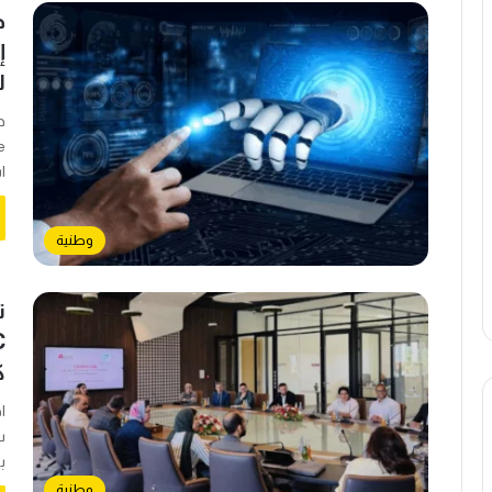
ج
إ
ل
ا
وطنية
ت
ك
ا
س
بين
وطنية