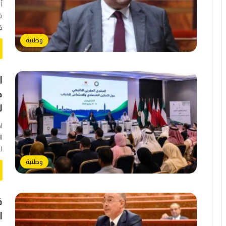
أ
م
ك
وطنية
ا
ح
ل
ا
ا
ل
وطنية
ف
ا