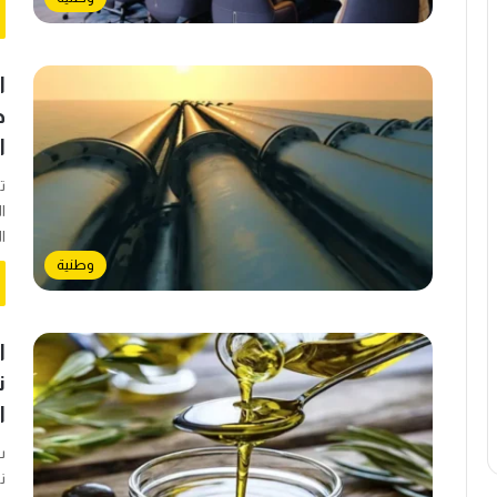
ا
ج
ا
ت
ا
ا
وطنية
ا
ن
ا
س