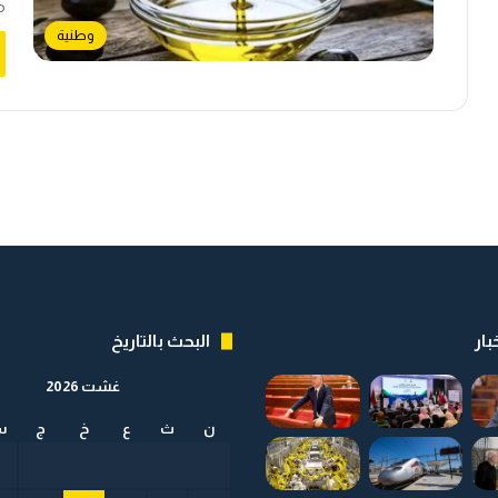
م
وطنية
بار
البحث بالتاريخ
غشت 2026
ن
ث
ع
خ
ج
س