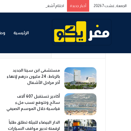
الجمعة, غشت 7 2026
اختتام أشغال المنتدى المغربي الخليجي حول ا
أخبار جديدة
الرئيسية
وطن
Recent
Popular
مستشفى ابن سينا الجديد
بالرباط: 24 مليون درهم لإنهاء
آخر مراحل الأشغال
أكادير تستقبل 607 آلاف
سائح وتتوقع نسب ملء
قياسية خلال الموسم الصيفي
الدار البيضاء للبيئة تطلق طلباً
لرقمنة تدبير مواقف السيارات