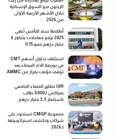
المغرب يرفع صادراته من زيت
الزيتون نحو السوق الإسبانية
خلال الأشهر الأربعة الأولى
من 2026
أطلنطا سند للتأمين تُنهي
2025 برقم معاملات يتجاوز 6
مليار درهم بنمو 15%
استئناف تداول أسهم CMT
في بورصة الدار البيضاء بعد
توقف مؤقت بقرار من AMMC
UIR تطلق الفضاء الجامعي
بمراكش لـ8000 طالب
باستثمار 3.3 مليار درهم
مجموعة CMGP تستحوذ على
شركات وتكشف استراتيجيتها
لـ2026