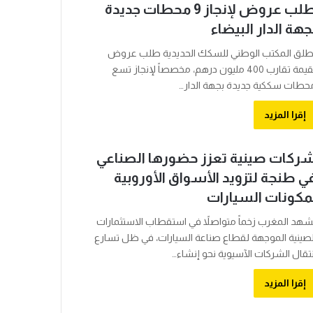
طلب عروض لإنجاز 9 محطات جديدة
جهة الدار البيضاء
طلق المكتب الوطني للسكك الحديدية طلب عروض
بقيمة تقارب 400 مليون درهم، مخصصاً لإنجاز تسع
حطات سككية جديدة بجهة الدار…
إقرا المزيد
ركات صينية تعزز حضورها الصناعي
ي طنجة لتزويد الأسواق الأوروبية
مكونات السيارات
شهد المغرب زخماً متواصلاً في استقطاب الاستثمارات
لصينية الموجهة لقطاع صناعة السيارات، في ظل تسارع
نتقال الشركات الآسيوية نحو إنشاء…
إقرا المزيد