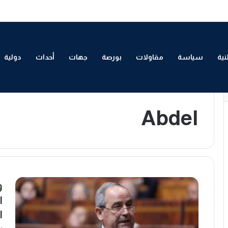
لتمكين الاقتصادي والاجتماعي للشباب بالدار البيضاء
ية
سياسة
مقاولات
بورصة
جهات
أحداث
دولية
/
Abdel
Home
Abdel
و
ا
ا