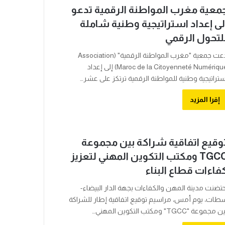
معية مغرب المواطنة الرقمية تدعو
لى إعداد استراتيجية وطنية شاملة
لتحول الرقمي
دعت جمعية "مغرب المواطنة الرقمية" (Association
Maroc de la Citoyenneté Numérique) إلى إعداد
ستراتيجية وطنية للمواطنة الرقمية ترتكز على عشر…
إقرا المزيد
وقيع اتفاقية شراكة بين مجموعة
TGCC ومكتب التكوين المهني لتعزيز
فاءات قطاع البناء
حتضنت مدينة المهن والكفاءات بجهة الدار البيضاء-
طات، يوم أمس، مراسيم توقيع اتفاقية إطار للشراكة
 مجموعة "TGCC" ومكتب التكوين المهني…