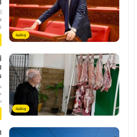
ا
أ
ا
ك
وطنية
أ
ا
ت
م
م
ب
وطنية
ا