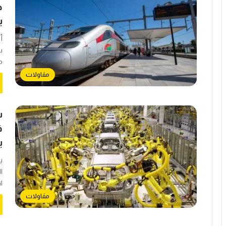
ب
أ
م
مقاولات
ش
ف
ب
ي
ا
ا
مقاولات