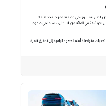
ثيقة أن 72 في المائة من الأشخاص الذين يعيشون في وضعية فقر متعدد الأبعاد
يتركزون بالوسط القروي. كما أشار التقرير إلى أن الأمية لا تزال تمس نحو 24.8 في المائة من السكان، لاسيما في صفوف
ديات متواصلة أمام الجهود الرامية إلى تحقيق تنمية