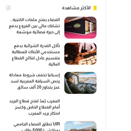
الأكثر مشاهدة
القضاء يفتح ملفات الكتبية..
تشابك مالي بين الفروع يدفع
إلى خبرة قضائية موسّعة
تآكل القدرة الشرائية يدفع
مستخدمي الأبناك للمطالبة
بتقسيم عادل لنتائج القطاع
المالية
إسبانيا تخفف شروط معادلة
رخص السياقة المغربية لسد
عجز يتجاوز 20 ألف سائق
المغرب يُعدّ لفتح قطاع البريد
أمام القطاع الخاص وكسر
احتكار بريد المغرب
UIR تطلق الفضاء الجامعي
بمراكش لـ8000 طالب