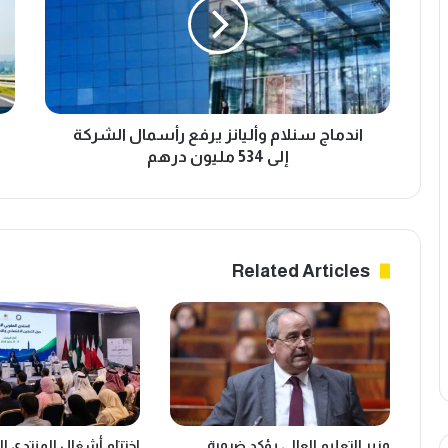
م
ة
ا
ب
ج
ن
س
س
ن
ب
ل
ة
ا
اندماج سنلام وأليانز يرفع رأسمال الشركة
8
م
7
إلى 534 مليون درهم
و
.
أ
8
ل
%
ي
ف
ا
ي
Related Articles
ن
م
ز
ب
ي
ي
ر
ع
ف
ا
ع
ت
ر
ا
أ
ل
وزير التعليم العالي يؤكد ضرورة
اختتام أشغال المنتدى ا