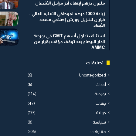
مليون درهم لإنهاء آخر مراحل الأشغال
زيادة 1000 درهم لموظفي التعليم العالي..
خياران للتنزيل وورش إصلاحي متعدد
الأبعاد
استئناف تداول أسهم CMT في بورصة
الدار البيضاء بعد توقف مؤقت بقرار من
AMMC
تصنيفات
(6)
Uncategorized
أحداث
(6)
بورصة
(124)
جهات
(47)
دولية
(175)
سياسة
(8)
مقاولات
(306)