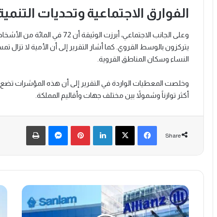
الفوارق الاجتماعية وتحديات التنمية
وعلى الجانب الاجتماعي، أبرزت الو
النساء وسكان المناطق القروية.
وخلصت المعطيات الواردة في التقرير إلى أن هذه المؤشرات تضع تح
أكثر توازناً وشمولاً بين مختلف جهات وأقاليم المملكة.
Print
Messenger
Pinterest
LinkedIn
X
Facebook
Share
ا
ق
ن
ف
د
ز