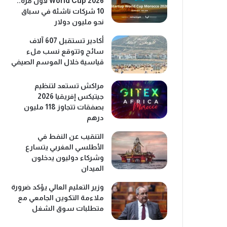
World Cup 2026 لأول مرة..
10 شركات ناشئة في سباق
نحو مليون دولار
أكادير تستقبل 607 آلاف
سائح وتتوقع نسب ملء
قياسية خلال الموسم الصيفي
مراكش تستعد لتنظيم
جيتيكس إفريقيا 2026
بصفقات تتجاوز 118 مليون
درهم
التنقيب عن النفط في
الأطلسي المغربي يتسارع
وشركاء دوليون يدخلون
الميدان
وزير التعليم العالي يؤكد ضرورة
ملاءمة التكوين الجامعي مع
متطلبات سوق الشغل