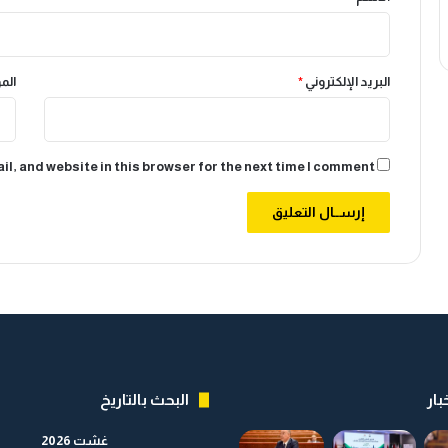
ر
و
ه
ل
م
ا
ل
البريد الإلكتروني
*
الم
ط
ا
ق
ي
l, and website in this browser for the next time I comment.
ف
ي
ا
ل
م
غ
ر
ب
بار
البحث بالتاريخ
غشت 2026