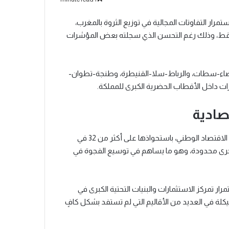
ار التفاوتات المجالية في توزيع الثروة بالمغرب،
ثلاث جهات فقط، وذلك رغم التحسن الذي سجلته بعض المؤشرات
لبيضاء-سطات، والرباط-سلا-القنيطرة، وطنجة-تطوان-
ت داخل الأقطاب الحضرية الكبرى للمملكة.
صادية
وتحافظ جهة الدار البيضاء-سطات على مكانتها كأول مساهم في الاقتصاد الوطني، باستحواذها على أكثر من 32 في
لأخرى محدودة، وهو ما يساهم في توسيع الفجوة في
ار تمركز الاستثمارات والبنيات التحتية الكبرى في
كلة في العديد من الأقاليم التي لم تستفد بشكل كافٍ