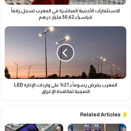
بـ50,62
مليار
الاستثمارات الأجنبية المباشرة في المغرب تسجل رقماً
درهم
قياسياً بـ50,62 مليار درهم
المغرب
يفرض
رسوماً
بـ27%
على
واردات
الإنارة
LED
الصينية
لمكافحة
المغرب يفرض رسوماً بـ27% على واردات الإنارة LED
الإغراق
الصينية لمكافحة الإغراق
Related Articles