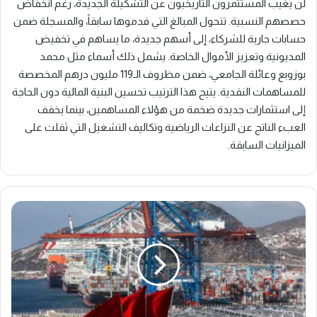
لن يغيب المستثمرون التاريخيون عن التشكيلة الجديدة، رغم انخفاض
حصصهم النسبية. تتحول المبالغ التي قدموها سابقاً، والمسجلة ضمن
حسابات جارية للشركاء، إلى أسهم جديدة، ما يساهم في تخفيض
المديونية وتعزيز الأموال الخاصة. يشمل ذلك أسماء مثل محمد
بوزوبع وعائلة الجامعي، ضمن مظروف الـ119 مليون درهم المخصصة
للمساهمات النقدية. يتيح هذا الترتيب تحسين البنية المالية دون الحاجة
إلى استثمارات جديدة ضخمة من هؤلاء المساهمين، بينما يخفف
العبء الناتج عن النزاعات الرياضية وتكاليف التشغيل التي ثقلت على
الميزانيات السابقة.
الاستثمارات
الأجنبية
المباشرة
في
المغرب
تسجل
رقماً
قياسياً