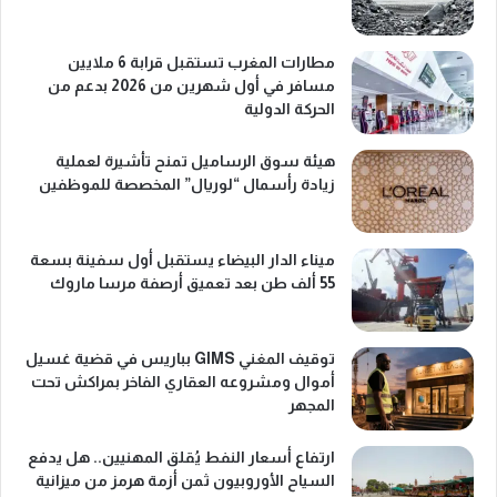
مطارات المغرب تستقبل قرابة 6 ملايين
مسافر في أول شهرين من 2026 بدعم من
الحركة الدولية
هيئة سوق الرساميل تمنح تأشيرة لعملية
زيادة رأسمال “لوريال” المخصصة للموظفين
ميناء الدار البيضاء يستقبل أول سفينة بسعة
55 ألف طن بعد تعميق أرصفة مرسا ماروك
توقيف المغني GIMS بباريس في قضية غسيل
أموال ومشروعه العقاري الفاخر بمراكش تحت
المجهر
ارتفاع أسعار النفط يُقلق المهنيين.. هل يدفع
السياح الأوروبيون ثمن أزمة هرمز من ميزانية