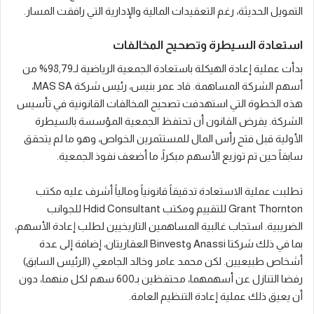
التمويل الحديثة، رغم التعقيدات المالية والإدارية التي رافقت المسار.
استعادة السيطرة وتصحيح المخالفات
بدأت عملية إعادة الهيكلة باستعادة الجمعية الرياضية لـ98,79% من
أسهم الشركة المساهمة. قاد عمر بنيس، رئيس شركة MAS SA،
هذه الخطوة التي استهدفت تصحيح المخالفات القانونية في تأسيس
الشركة. يفرض القانون أن تحتفظ الجمعية المؤسسة بالسيطرة
الأولية قبل فتح رأس المال للمستثمرين الخواص، وهو ما لم يتحقق
سابقاً حين تم توزيع الأسهم مبكراً، ما أضعف نفوذ الجمعية.
تطلبت عملية الاستعادة تدقيقاً قانونياً ومالياً أشرف عليه مكتب
Grant Thornton للتقييم ومكتب Hdid Consultant للجوانب
الضريبية. استجاب غالبية المساهمين التاريخيين لطلب إعادة الأسهم،
بما في ذلك شركتا Anassi وBinvest العقاريتان، إضافة إلى عدة
أشخاص طبيعيين. لكن محمد عامر وخالد الجامعي (الرئيس السابق)
رفضا التنازل عن أسهمهما، محتفظين بـ600 سهم لكل منهما، دون
أن يعيق ذلك عملية إعادة التنظيم العامة.