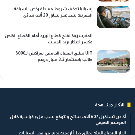
إسبانيا تخفف شروط معادلة رخص السياقة
المغربية لسد عجز يتجاوز 20 ألف سائق
المغرب يُعدّ لفتح قطاع البريد أمام القطاع الخاص
وكسر احتكار بريد المغرب
UIR تطلق الفضاء الجامعي بمراكش لـ8000
طالب باستثمار 3.3 مليار درهم
الأكثر مشاهدة
أكادير تستقبل 607 آلاف سائح وتتوقع نسب ملء قياسية خلال
الموسم الصيفي
الدار البيضاء للبيئة تطلق طلباً لرقمنة تدبير مواقف السيارات