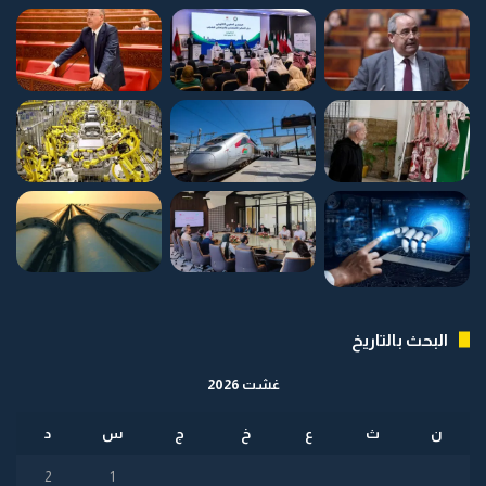
البحث بالتاريخ
غشت 2026
ن
ث
ع
خ
ج
س
د
2
1