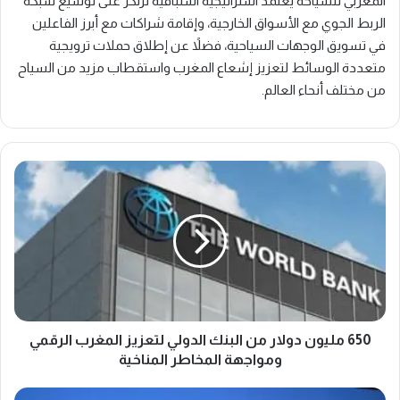
المغربي للسياحة يعتمد استراتيجية استباقية ترتكز على توسيع شبكة
الربط الجوي مع الأسواق الخارجية، وإقامة شراكات مع أبرز الفاعلين
في تسويق الوجهات السياحية، فضلاً عن إطلاق حملات ترويجية
متعددة الوسائط لتعزيز إشعاع المغرب واستقطاب مزيد من السياح
من مختلف أنحاء العالم.
6
5
0
م
ل
ي
و
ن
د
و
650 مليون دولار من البنك الدولي لتعزيز المغرب الرقمي
ل
ومواجهة المخاطر المناخية
ا
ر
ه