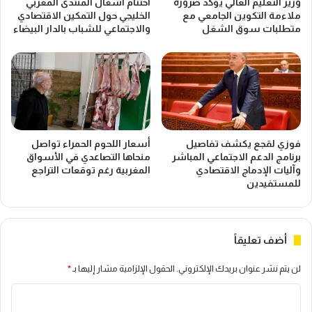
وزير التعليم العالي يؤكد ضرورة
اختتام أشغال المنتدى المغربي
م
ا
ملاءمة التكوين الجامعي مع
الخليجي حول التمكين الاقتصادي
غ
د
متطلبات سوق الشغل
والاجتماعي للشباب بالدار البيضاء
ر
ا
ب
ت
ا
ا
ل
ل
ر
م
ق
غ
م
ا
ي
ر
فوزي لقجع يكشف تفاصيل
أسعار اللحوم الحمراء تواصل
و
ب
برنامج الدعم الاجتماعي المباشر
منحاها التصاعدي في الأسواق
م
ة
وآليات الإدماج الاقتصادي
المغربية رغم توقعات التراجع
و
ا
للمستفيدين
ا
ل
ج
ب
ه
ن
أضف تعليقاً
ة
ك
ا
ي
لن يتم نشر عنوان بريدك الإلكتروني.
الحقول الإلزامية مشار إليها بـ
*
ل
ة
م
أ
ا
خ
م