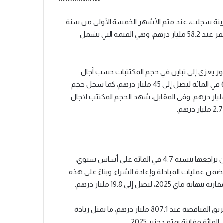
للخزينة سجلت، عند متم الأشهر الخمسة الأولى من سنة
2026، ارتفاعاً طفيفاً على أساس سنوي بنسبة 0.8 في المائة، لتستقر عند 58.2 مليار درهم، وهي القيمة التي تشمل
ور يعزى إلى تباين في حجم المكتتبات حسب آجال
الاستحقاق؛ حيث قفز الحجم المكتتب للآجال المتوسطة بنسبة 61.6 في المائة ليصل إلى 45 مليار درهم، كما سجل حجم
تتابات في الآجال القصيرة زيادة بنسبة 7.3 في المائة ليبلغ 10.5 مليار درهم. وفي المقابل، شهد الحجم المكتتب لآجال
وفيما يخص عمليات سداد الخزينة، كشفت المعطيات الرسمية عن تراجعها بنسبة 4.7 في المائة على أساس سنوي،
ليار درهم عند متم ماي 2026، وهو رقم يتضمن عمليات المبادلة وإعادة الشراء. وبناءً على هذه
وارتباطاً بهذه التطورات، استقر جاري سندات الخزينة الصادر عن طريق المناقصة عند 807.1 مليار درهم، ما يمثل زيادة