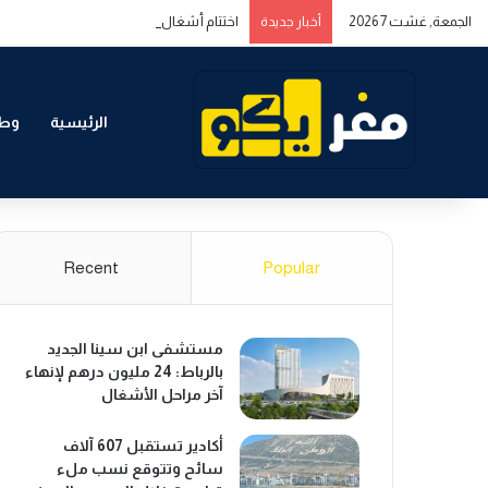
الجمعة, غشت 7 2026
اختتام أشغال المنتدى المغربي الخليجي حول ا
أخبار جديدة
الرئيسية
وطن
Recent
Popular
مستشفى ابن سينا الجديد
بالرباط: 24 مليون درهم لإنهاء
آخر مراحل الأشغال
أكادير تستقبل 607 آلاف
سائح وتتوقع نسب ملء