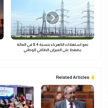
م
ل
و
ي
ا
ن
س
ه
ت
ي
ه
ا
ل
س
ا
ت
ك
نمو استهلاك الكهرباء بنسبة 8.4 في المائة
ئ
ا
ن
يضغط على الميزان الطاقي الوطني
ل
ا
ك
ف
ه
ت
ر
د
ب
ف
Related Articles
ا
ق
ء
ا
ب
ت
ن
ا
س
ل
ب
ن