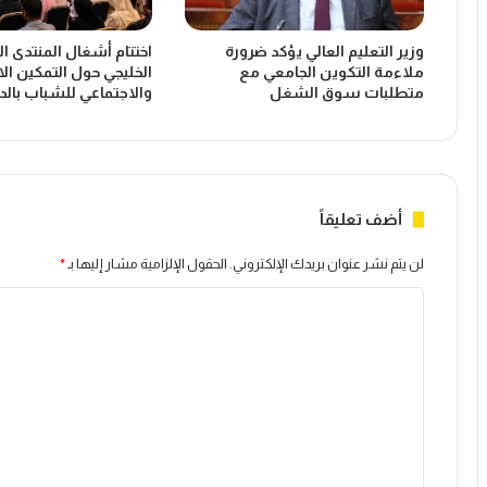
ة
ف
8
ط
وزير التعليم العالي يؤكد ضرورة
اختتام أشغال المنتدى ا
.
ع
ملاءمة التكوين الجامعي مع
الخليجي حول التمكين ال
4
ب
متطلبات سوق الشغل
والاجتماعي للشباب بالدا
ف
ر
ي
م
ا
ض
ل
ي
م
ق
ا
ه
أضف تعليقاً
ئ
ر
ة
م
لن يتم نشر عنوان بريدك الإلكتروني.
الحقول الإلزامية مشار إليها بـ
*
ي
ز
ا
ض
م
غ
خ
ل
ط
ا
ت
ع
و
ل
ف
ع
ى
ا
ل
ا
ل
ل
أ
ي