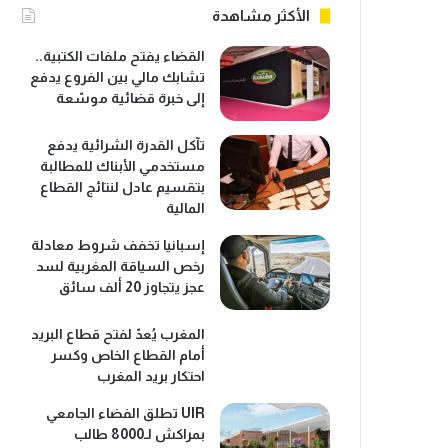
الأكثر مشاهدة
القضاء يفتح ملفات الكتبية..
تشابك مالي بين الفروع يدفع
إلى خبرة قضائية موسّعة
تآكل القدرة الشرائية يدفع
مستخدمي الأبناك للمطالبة
بتقسيم عادل لنتائج القطاع
المالية
إسبانيا تخفف شروط معادلة
رخص السياقة المغربية لسد
عجز يتجاوز 20 ألف سائق
المغرب يُعدّ لفتح قطاع البريد
أمام القطاع الخاص وكسر
احتكار بريد المغرب
UIR تطلق الفضاء الجامعي
بمراكش لـ8000 طالب