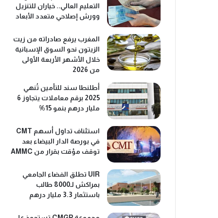
التعليم العالي.. خياران للتنزيل
وورش إصلاحي متعدد الأبعاد
المغرب يرفع صادراته من زيت
الزيتون نحو السوق الإسبانية
خلال الأشهر الأربعة الأولى
من 2026
أطلنطا سند للتأمين تُنهي
2025 برقم معاملات يتجاوز 6
مليار درهم بنمو 15%
استئناف تداول أسهم CMT
في بورصة الدار البيضاء بعد
توقف مؤقت بقرار من AMMC
UIR تطلق الفضاء الجامعي
بمراكش لـ8000 طالب
باستثمار 3.3 مليار درهم
مجموعة CMGP تستحوذ على