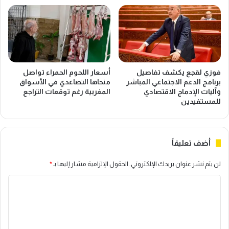
و
ئ
ظ
ة
ف
ف
ي
ي
ا
ق
ل
ط
إ
ا
فوزي لقجع يكشف تفاصيل
أسعار اللحوم الحمراء تواصل
د
ع
برنامج الدعم الاجتماعي المباشر
منحاها التصاعدي في الأسواق
ا
ا
وآليات الإدماج الاقتصادي
المغربية رغم توقعات التراجع
ر
ل
للمستفيدين
ا
أ
ت
ل
ا
ع
أضف تعليقاً
ل
ا
ع
ب
لن يتم نشر عنوان بريدك الإلكتروني.
الحقول الإلزامية مشار إليها بـ
*
م
ا
و
ل
ا
م
إ
ي
ل
ل
ة
ك
ت
و
ت
ع
ا