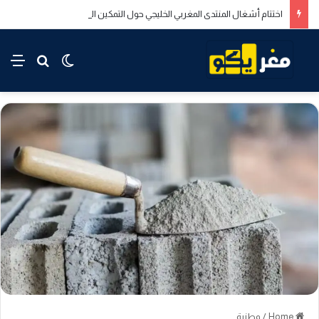
اختتام أشغال المنتدى المغربي الخليجي حول التمكين الاقتصادي والاجتماعي للشباب بالدار البيضاء
rch for
nu
Switch skin
Home
/
وطنية