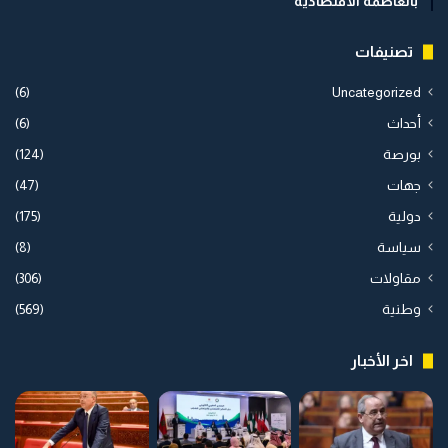
بالعاصمة الاقتصادية
تصنيفات
(6)
Uncategorized
أحداث
(6)
بورصة
(124)
جهات
(47)
دولية
(175)
سياسة
(8)
مقاولات
(306)
وطنية
(569)
اخر الأخبار