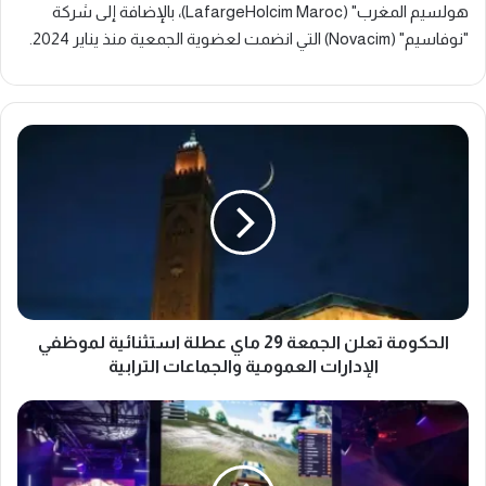
هولسيم المغرب" (LafargeHolcim Maroc)، بالإضافة إلى شركة
"نوفاسيم" (Novacim) التي انضمت لعضوية الجمعية منذ يناير 2024.
ا
ل
ح
ك
و
م
ة
ت
ع
ل
الحكومة تعلن الجمعة 29 ماي عطلة استثنائية لموظفي
ن
الإدارات العمومية والجماعات الترابية
ا
ل
ا
ج
ل
م
م
ع
غ