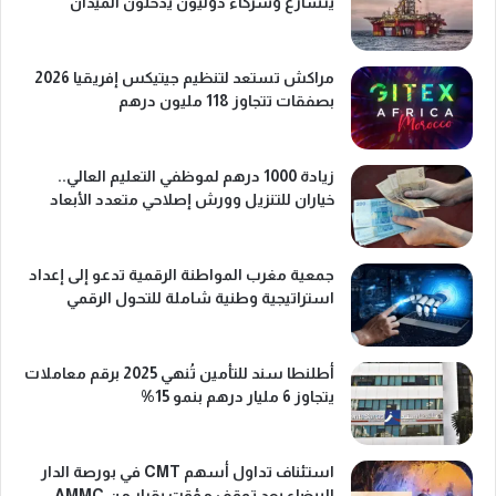
يتسارع وشركاء دوليون يدخلون الميدان
مراكش تستعد لتنظيم جيتيكس إفريقيا 2026
بصفقات تتجاوز 118 مليون درهم
زيادة 1000 درهم لموظفي التعليم العالي..
خياران للتنزيل وورش إصلاحي متعدد الأبعاد
جمعية مغرب المواطنة الرقمية تدعو إلى إعداد
استراتيجية وطنية شاملة للتحول الرقمي
أطلنطا سند للتأمين تُنهي 2025 برقم معاملات
يتجاوز 6 مليار درهم بنمو 15%
استئناف تداول أسهم CMT في بورصة الدار
البيضاء بعد توقف مؤقت بقرار من AMMC