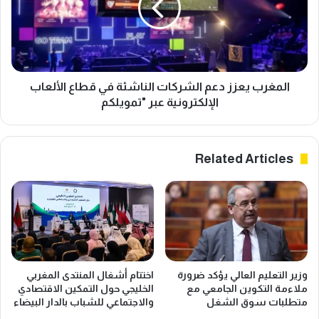
ة
ر
2
ب
9
ي
م
ع
ا
ز
ي
ز
المغرب يعزز دعم الشركات الناشئة في قطاع الألعاب
ع
د
الإلكترونية عبر "تمويلكم
ط
ع
ل
م
ة
ا
Related Articles
ا
ل
س
ش
ت
ر
ث
ك
ن
ا
ا
ت
ئ
ا
ي
ل
وزير التعليم العالي يؤكد ضرورة
اختتام أشغال المنتدى المغربي
ة
ن
ملاءمة التكوين الجامعي مع
الخليجي حول التمكين الاقتصادي
ل
ا
متطلبات سوق الشغل
والاجتماعي للشباب بالدار البيضاء
م
ش