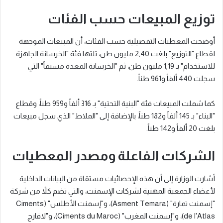
توزيع المبيعات حسب الفئات
أوضحت المعطيات التفصيلية حسب الفئات، أن المبيعات الموجهة
لقطاع "التوزيع" بلغت 2,40 مليون طن، تلتها فئة "الخرسانة الجاهزة
للاستخدام" بـ 1,19 مليون طن، ثم "الخرسانة المعدة مسبقاً" التي
سجلت 440 ألفاً و961 طناً.
كما شملت المبيعات فئة "البنية التحتية" بـ 316 ألفاً و959 طناً، وقطاع
"البناء" بـ 145 ألفاً و182 طناً، بالإضافة إلى "الملاط" الذي سجل مبيعات
بلغت 20 ألفاً و142 طناً.
الشركات الفاعلة ومصدر المعطيات
أشارت الوزارة إلى أن هذه الإحصائيات مستقاة من البيانات الداخلية
لأعضاء الجمعية المهنية لشركات الإسمنت، والتي تضم كلاً من شركة
"إسمنت تمارة" (Asment Temara)، و"إسمنت الأطلس" (Ciments
de l'Atlas)، و"إسمنت المغرب" (Ciments du Maroc)، و"لافارج