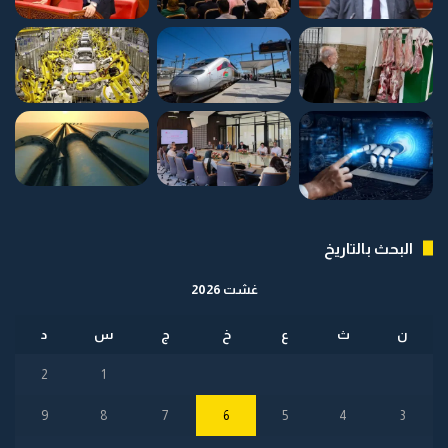
البحث بالتاريخ
غشت 2026
ن
ث
ع
خ
ج
س
د
2
1
9
8
7
6
5
4
3