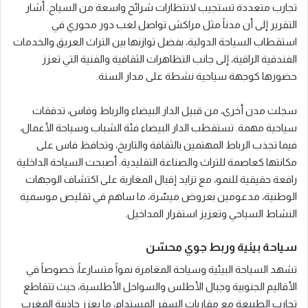
تجارب متعددة تستجيب لانتظارات شرائح واسعة من السياح. أشار
التقرير إلى أن مدناً مثل مراكش تواصل لعب دور محوري في
استقطاب السياحة الدولية، بفضل توازنها بين التراث العريق والخدمات
الفندقية الراقية، إلى جانب التظاهرات الثقافية والفنية التي تعزز
حضورها كوجهة سياحية نشطة على مدار السنة.
سجلت مدن أخرى، من قبيل الدار البيضاء والرباط وفاس، تدفقات
سياحية مهمة. تستقطب الدار البيضاء فئة الشباب وسياحة الأعمال،
فيما تجذب الرباط المهتمين بالثقافة والتاريخ، وتحافظ فاس على
مكانتها كعاصمة للتراث والصناعة التقليدية. أصبحت السياحة الداخلية
رافعة حقيقية للنمو، مع تزايد إقبال المغاربة على اكتشاف الوجهات
الوطنية، مدعومين بعروض ميسّرة، ما ساهم في تقليص موسمية
النشاط السياحي وتعزيز استقرار المداخيل.
سياحة بيئية وربط جوي محسّن
تشهد السياحة البيئية وسياحة المغامرة نمواً متسارعاً، خصوصاً في
الأقاليم الجنوبية وجبال الأطلس والسواحل الأطلسية، حيث تتقاطع
تجارب الطبيعة مع مقاربات السفر المستدام، ما يعزز جاذبية المغرب