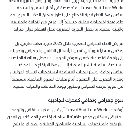
متجاوزة 124.14 مليار درهم إلى غاية نهاية نونبر، وفق ما أبرزته منصة
Travel And Tour World المتخصصة في أخبار السفر والسياحة.
يعكس هذا الأداء قدرة القطاع على تجاوز منطق الجذب الرمزي نحو
خلق قيمة اقتصادية فعلية، مستنداً إلى مزيج من الثقافة والطبيعة
والبنية التحتية، ما يجعل التجربة المغربية محل اهتمام دولي متزايد.
لم يكن الأداء السياحي للمغرب خلال 2025 مجرد تعاف ظرفي، بل
يعكس مساراً بنيوياً في تثمين الرأسمال الثقافي والجغرافي وتحويله
إلى رافعة اقتصادية، ضمن نموذج تنموي بات يحظى بمتابعة المنصات
السياحية العالمية. تشير المنصة إلى أن هذا الارتفاع في المداخيل
يعكس نجاعة الاستراتيجيات المعتمدة لاستقطاب السياح الدوليين،
وقدرة المغرب على الصمود أمام تقلبات السوق العالمية، مستفيداً
من تنويع عرضه السياحي وتطوير جودة الخدمات والبنيات التحتية.
تنوع جغرافي وثقافي كمحرك للجاذبية
أوضحت Travel And Tour World أن غنى المغرب الثقافي وتنوعه
الجغرافي يشكلان جوهر جاذبيته السياحية، إذ تجمع المملكة بين المدن
التاريخية والمنتجعات الساحلية والمناطق الجبلية والصحراء، ما يتيح