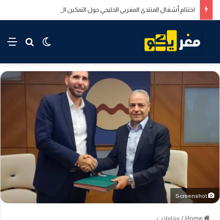
اختتام أشغال المنتدى المغربي الخليجي حول التمكين الاقتصادي والاجتماعي للشباب بالدار البيضاء
rch for
nu
Switch skin
Screenshot
Home
/
مقاولات