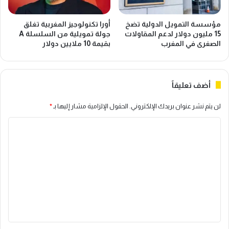
ن
ف
ي
ا
مؤسسة التمويل الدولية تضخ
أورا تكنولوجيز المغربية تغلق
اً
ف
15 مليون دولار لدعم المقاولات
جولة تمويلية من السلسلة A
ح
ي
الصغرى في المغرب
بقيمة 10 ملايين دولار
و
ة
ل
ا
"
ل
أضف تعليقاً
ا
ن
ل
ف
لن يتم نشر عنوان بريدك الإلكتروني.
الحقول الإلزامية مشار إليها بـ
*
ا
ق
خ
ا
ا
ت
ت
ل
ا
ل
ا
ل
ت
ل
ض
ع
ا
ر
ت
ي
ل
ا
ب
ي
ل
ي
ب
ة
ق
ن