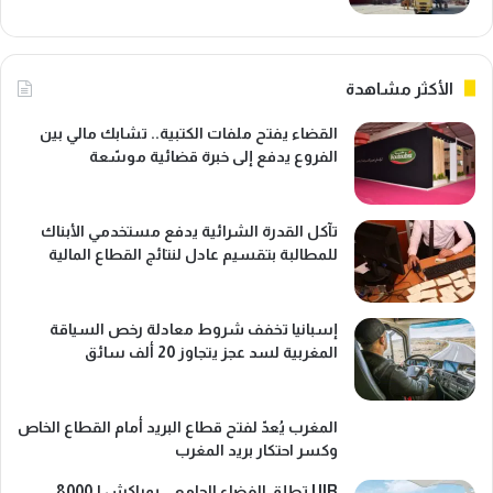
الأكثر مشاهدة
القضاء يفتح ملفات الكتبية.. تشابك مالي بين
الفروع يدفع إلى خبرة قضائية موسّعة
تآكل القدرة الشرائية يدفع مستخدمي الأبناك
للمطالبة بتقسيم عادل لنتائج القطاع المالية
إسبانيا تخفف شروط معادلة رخص السياقة
المغربية لسد عجز يتجاوز 20 ألف سائق
المغرب يُعدّ لفتح قطاع البريد أمام القطاع الخاص
وكسر احتكار بريد المغرب
UIR تطلق الفضاء الجامعي بمراكش لـ8000