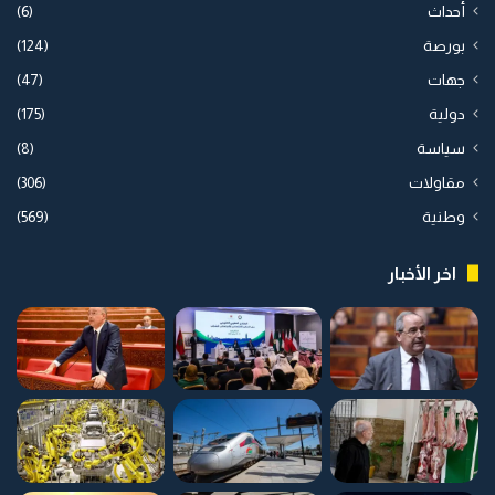
أحداث
(6)
بورصة
(124)
جهات
(47)
دولية
(175)
سياسة
(8)
مقاولات
(306)
وطنية
(569)
اخر الأخبار