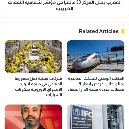
ا
ل
المغرب يحتل المركز 33 عالمياً في مؤشر شفافية النفقات
ل
ا
الضريبية
م
ل
ح
م
ر
ر
Related Articles
و
ك
ق
ز
ا
3
ت
3
ت
ع
ث
ا
ي
ل
ر
م
المكتب الوطني للسكك الحديدية
شركات صينية تعزز حضورها
ج
ي
يطلق طلب عروض لإنجاز 9
الصناعي في طنجة لتزويد
د
اً
محطات جديدة بجهة الدار البيضاء
الأسواق الأوروبية بمكونات
ل
ف
السيارات
اً
ي
ب
م
ر
ؤ
ل
ش
م
ر
ا
ش