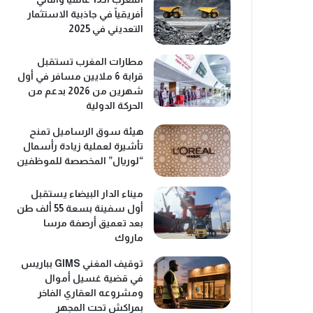
أفريقياً في جاذبية الاستثمار
التعديني في 2025
مطارات المغرب تستقبل
قرابة 6 ملايين مسافر في أول
شهرين من 2026 بدعم من
الحركة الدولية
هيئة سوق الرساميل تمنح
تأشيرة لعملية زيادة رأسمال
“لوريال” المخصصة للموظفين
ميناء الدار البيضاء يستقبل
أول سفينة بسعة 55 ألف طن
بعد تعميق أرصفة مرسا
ماروك
توقيف المغني GIMS بباريس
في قضية غسيل أموال
ومشروعه العقاري الفاخر
بمراكش تحت المجهر