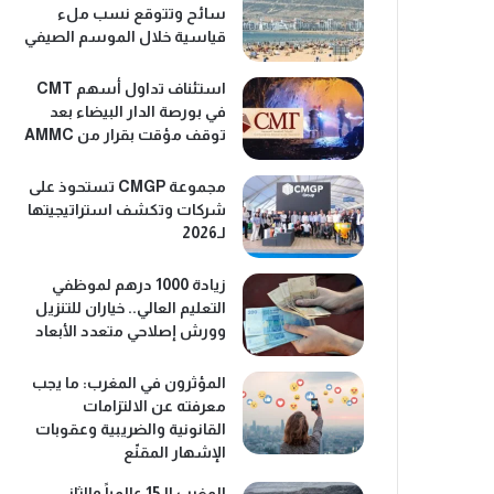
سائح وتتوقع نسب ملء
قياسية خلال الموسم الصيفي
استئناف تداول أسهم CMT
في بورصة الدار البيضاء بعد
توقف مؤقت بقرار من AMMC
مجموعة CMGP تستحوذ على
شركات وتكشف استراتيجيتها
لـ2026
زيادة 1000 درهم لموظفي
التعليم العالي.. خياران للتنزيل
وورش إصلاحي متعدد الأبعاد
المؤثرون في المغرب: ما يجب
معرفته عن الالتزامات
القانونية والضريبية وعقوبات
الإشهار المقنّع
المغرب الـ15 عالمياً والثاني