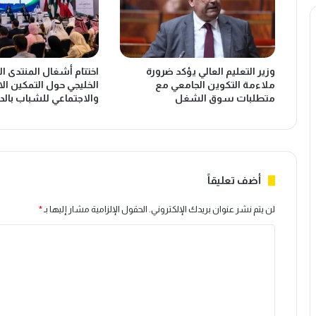
ع
ت
ز
ا
ز
ئ
ج
ج
وزير التعليم العالي يؤكد ضرورة
اختتام أشغال المنتدى ا
و
م
ملاءمة التكوين الجامعي مع
الخليجي حول التمكين ال
د
ا
متطلبات سوق الشغل
والاجتماعي للشباب بالدا
ة
ل
ا
ي
ل
ة
إ
إ
ن
ي
ت
ج
أضف تعليقاً
ر
ا
ن
ب
لن يتم نشر عنوان بريدك الإلكتروني.
الحقول الإلزامية مشار إليها بـ
*
ت
ي
ا
و
ة
ت
ب
ل
ض
ع
ت
ع
د
ا
أ
ع
ل
ر