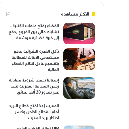
الأكثر مشاهدة
القضاء يفتح ملفات الكتبية..
تشابك مالي بين الفروع يدفع
إلى خبرة قضائية موسّعة
تآكل القدرة الشرائية يدفع
مستخدمي الأبناك للمطالبة
بتقسيم عادل لنتائج القطاع
المالية
إسبانيا تخفف شروط معادلة
رخص السياقة المغربية لسد
عجز يتجاوز 20 ألف سائق
المغرب يُعدّ لفتح قطاع البريد
أمام القطاع الخاص وكسر
احتكار بريد المغرب
UIR تطلق الفضاء الجامعي