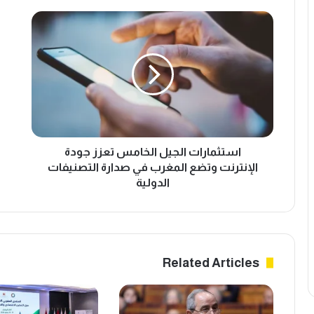
ا
د
س
ي
ت
س
ث
ت
م
ي
ا
ت
ر
ك
ا
ن
ت
و
ا
استثمارات الجيل الخامس تعزز جودة
ل
ل
و
الإنترنت وتضع المغرب في صدارة التصنيفات
ج
ج
الدولية
ي
ي
ل
ز
ا
ت
ل
ع
خ
ل
Related Articles
ا
ن
م
ع
س
ن
ت
ن