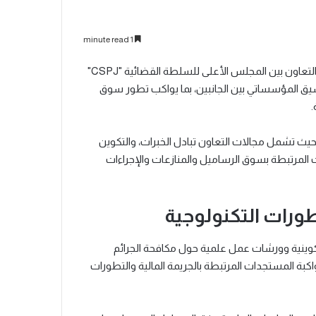
1 minute read
شهدت مدينة الرباط، اليوم الأربعاء، توقيع اتفاقية إطار للشراكة والتعاون بين المجلس الأعلى للسلطة القضائية "CSPJ"
AMM"، تهدف إلى تعزيز التنسيق المؤسساتي بين الجانبين، بما يواكب تطور سوق
.
يث تشمل مجالات التعاون تبادل الخبرات، والتكوين
 المرتبطة بسوق الرساميل والمنازعات والإجراءات
تطورات التكنولوجية
وينية وورشات عمل علمية حول مكافحة الجرائم
كبة المستجدات المرتبطة بالجريمة المالية والتطورات