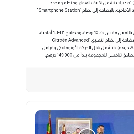
و"Plus Hybride MHEV". وتتضمن نسخة المدخل (You Essence) تجهيزات تشمل تكييف الهواء، ومنظم ومحدد
السرعة، وأدوات التحكم في عجلة القيادة، والوسائد الهوائية الجانبية الأمامية، بالإضافة إلى نظام "Smartphone Station"
وتضيف فئة "Plus Essence" (بسعر 159,900 درهم) شاشة تعمل باللمس مقاس 10.25 بوصة، ومصابيح "LED" أمامية،
ونظام المساعدة على الركن الخلفي، ومقاعد خلفية قابلة للطي، بالإضافة إلى نظام التعليق "Citroën Advanced
Comfort". أما نسخة القمة "Plus Hybride MHEV" (بسعر 209,900 درهم)، فتشمل ناقل الحركة الأوتوماتيكي وفرامل
افسي للمجموعة يبدأ من 149,900 درهم.