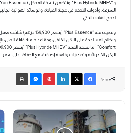
لدمج الهاتف الذكي.
الركن الكهربائية وتجهيزات رفاهية إضافية، مع الحفاظ على سعر انطلاق تن
Print
Messenger
Pinterest
LinkedIn
X
Facebook
Share
م
ت
ج
م
م
و
و
ي