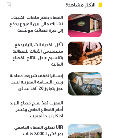
الأكثر مشاهدة
القضاء يفتح ملفات الكتبية..
تشابك مالي بين الفروع يدفع
إلى خبرة قضائية موسّعة
تآكل القدرة الشرائية يدفع
مستخدمي الأبناك للمطالبة
بتقسيم عادل لنتائج القطاع
المالية
إسبانيا تخفف شروط معادلة
رخص السياقة المغربية لسد
عجز يتجاوز 20 ألف سائق
المغرب يُعدّ لفتح قطاع البريد
أمام القطاع الخاص وكسر
احتكار بريد المغرب
UIR تطلق الفضاء الجامعي
بمراكش لـ8000 طالب