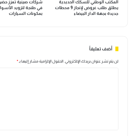
المكتب الوطني للسكك الحديدية
شركات صينية تعزز حضور
س
ه
يطلق طلب عروض لإنجاز 9 محطات
في طنجة لتزويد الأسواق
ا
م
جديدة بجهة الدار البيضاء
بمكونات السيارات
و
و
ت
م
ع
و
ل
ا
ن
ك
ت
ب
أضف تعليقاً
ر
ة
ك
4
لن يتم نشر عنوان بريدك الإلكتروني.
الحقول الإلزامية مشار إليها بـ
*
ي
3
ا
ز
5
ا
أ
ل
س
ل
ت
ت
ف
ث
م
ع
م
س
ل
ا
ت
ر
ف
ي
ا
ي
ق
ت
د
*