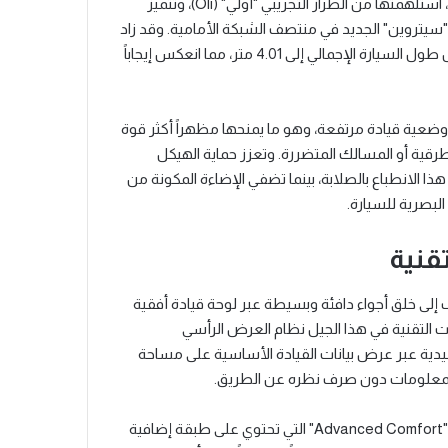
تفتتح "سيتروين C3" الجديدة لغة بصرية مبتكرة للعلامة الفرنسية، استلهمتها من الطراز التجريبي "أولي" (Oli)، وتتميز
يتروين" الجديد في منتصف الشبكة الأمامية. وقد زاد
طول هذا الجيل بنحو 10 سنتيمترات مقارنة بالنسخة السابقة، ليصل طول السيارة الإجمالي إلى 4.01 متر، مما انعكس إيجاباً
 ووضعية قيادة مرتفعة، وهو ما يمنحها مظهراً أكثر قوة
رقية أو المسالك المتضررة. وتعزز حماية الهيكل
ت البارزة، إلى جانب العجلات بقياس 16 أو 17 بوصة، هذا الانطباع بالصلابة، بينما تضفي الإضاءة المكونة من
لبصرية للسيارة.
قنية
لشركة مفهوم "C-Zen Lounge" الذي يهدف إلى خلق أجواء دافئة وبسيطة عبر لوحة قيادة أفقية
ت التقنية في هذا الجيل نظام العرض الرأسي
ة العدادات التقليدية عبر عرض بيانات القيادة الأساسية على مساحة
 المعلومات دون صرف نظره عن الطريق.
وعلى مستوى الراحة، تم تجهيز جميع النسخ بشكل قياسي بمقاعد "Advanced Comfort" التي تحتوي على طبقة إضافية