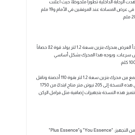
ل. كما شهدت الرحابة الداخلية تطوراً ملحوظاً، حيث أعلنت
الشركة عن زيادة قدرها 30 ملم في الارتفاع تحت السقف، و21 ملم في عرض المساحة عند المرفقين في الأمام و19 ملم
تتوفر "سيتروين C3" الجديدة في المغرب بخيارين من المحركات؛ يبدأ العرض بمحرك بنزين بسعة 1.2 لتر يولد قوة 82 حصاناً
 يدوي من خمس سرعات. ويوجه هذا المحرك بشكل أساسي
أما الخيار الثاني، فيتمثل في نسخة الهجين الخفيف (MHEV)، التي تجمع بين محرك بنزين سعة 1.2 لتر بقوة 110 أحصنة وناقل
حركة أوتوماتيكي مزدوج القابض (e-DCS6). ويصل عزم الدوران في هذه النسخة إلى 205 نيوتن متر متاح ابتداءً من 1750
يقة، مع معدل استهلاك يبلغ 5.0 لتر لكل 100 كلم، وتتميز هذه النسخة بتجهيزات إضافية مثل فرامل الركن
تتوزع التشكيلة المتوفرة في السوق المغربية على ثلاثة مستويات من التجهيز: "You Essence" و"Plus Essence"