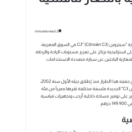
2 minutes read
شهدت مدينة الدار البيضاء الإعلان عن إطلاق الجيل الرابع من سيارة "سيتروين C3" (Citroën C3) في السوق المغربية،
استراتيجية ترتكز على تعزيز مستويات الراحة والرحابة،
اربة الباحثين عن سيارة متعددة الاستخدامات
ويحمل هذا الجيل الجديد مسؤولية الحفاظ على النجاح التجاري الذي حققه هذا الطراز منذ إطلاق جيله الأول سنة 2002،
حيث بيع منها ما يقارب 6 ملايين نسخة عبر العالم. وتتبنى "سيتروين C3" الجديدة فلسفة مختلفة تقربها بصرياً من فئة
تخدامات (SUV) الصغيرة، مع التركيز على توفير مساحة داخلية أرحب وتجهيزات قياسية
هم.
ية