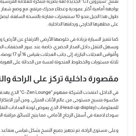
بواجهة أمامية أكثر عمودية وغطاء محرك مرتفع، مع وضع شعار "س
على مظهرها الخارجي ورحابتها الداخلية.
كما تتميز السيارة بزيادة في خلوصها الأرضي (الارتفاع عن الأرض)
ويسهل التنقل داخل المدار الحضري، خاصة عند عبور المخففات الط
وأقواس العجلا
ثلاثة مستويات والخطوط المنحوتة لمسة من الحداثة على الهوية ا
مقصورة داخلية تركز على الراحة والت
في الداخل، اعتمدت ا
مكسوة بنسيج مستوحى من عالم الأثاث المنزلي. ومن أبرز الابتكارا
للمعلومات (Head-up display)، الذي يعوض لوح
سوداء لامعة في أسفل الزجاج الأمامي، مما يتيح للسائق مراقبة