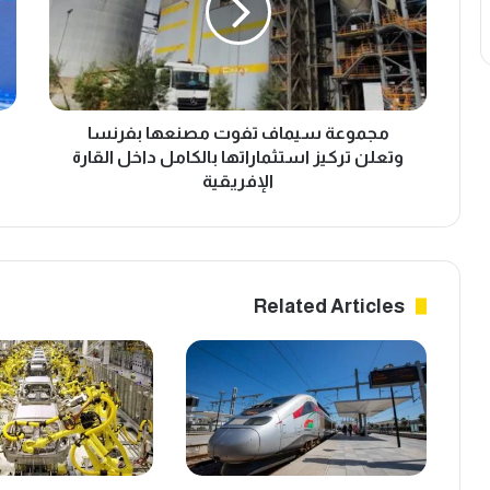
ع
ل
ة
ك
س
م
ي
ت
م
ر
ا
مجموعة سيماف تفوت مصنعها بفرنسا
ا
ف
ه
وتعلن تركيز استثماراتها بالكامل داخل القارة
ت
ن
الإفريقية
ف
ع
و
ل
ت
ى
م
3
ص
0
Related Articles
ن
0
ع
م
ه
ل
ا
ي
ب
ا
ف
ر
ر
د
ن
ر