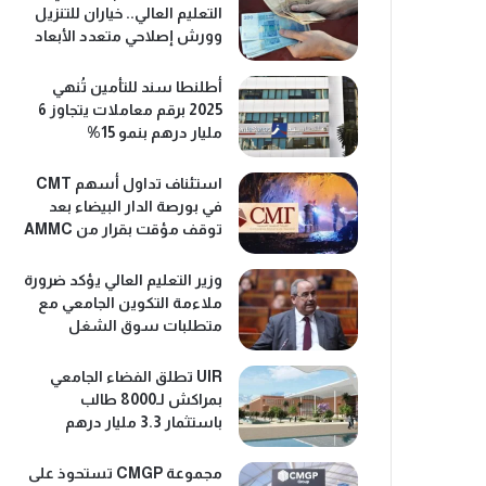
التعليم العالي.. خياران للتنزيل
وورش إصلاحي متعدد الأبعاد
أطلنطا سند للتأمين تُنهي
2025 برقم معاملات يتجاوز 6
مليار درهم بنمو 15%
استئناف تداول أسهم CMT
في بورصة الدار البيضاء بعد
توقف مؤقت بقرار من AMMC
وزير التعليم العالي يؤكد ضرورة
ملاءمة التكوين الجامعي مع
متطلبات سوق الشغل
UIR تطلق الفضاء الجامعي
بمراكش لـ8000 طالب
باستثمار 3.3 مليار درهم
مجموعة CMGP تستحوذ على