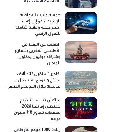
بالعاصمة الاقتصادية
جمعية مغرب المواطنة
الرقمية تدعو إلى إعداد
استراتيجية وطنية شاملة
للتحول الرقمي
التنقيب عن النفط في
الأطلسي المغربي يتسارع
وشركاء دوليون يدخلون
الميدان
أكادير تستقبل 607 آلاف
سائح وتتوقع نسب ملء
قياسية خلال الموسم الصيفي
مراكش تستعد لتنظيم
جيتيكس إفريقيا 2026
بصفقات تتجاوز 118 مليون
درهم
زيادة 1000 درهم لموظفي