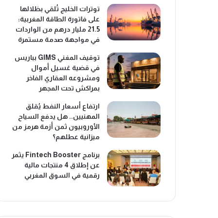
توترات الخليج تُلقي بظلالها
على فاتورة الطاقة المغربية:
21.5 مليار درهم من الواردات
في مواجهة صدمة مستمرة
توقيف المغني GIMS بباريس
في قضية غسيل أموال
ومشروعه العقاري الفاخر
بمراكش تحت المجهر
ارتفاع أسعار النفط يُقلق
المهنيين.. هل يدفع السياح
الأوروبيون ثمن أزمة هرمز من
ميزانية عطلهم؟
برنامج Fintech Booster يثمر
عن إطلاق 4 منتجات مالية
رقمية في السوق المغربي