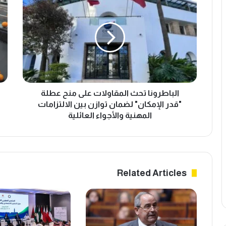
ل
ا
ب
د
ا
ر
ط
ا
ر
ت
و
ا
ن
ل
ا
ل
ت
الباطرونا تحث المقاولات على منح عطلة
ي
ح
م
"قدر الإمكان" لضمان توازن بين الالتزامات
ث
و
المهنية والأجواء العائلية
ا
ن
ل
ا
م
ل
ق
م
ا
غ
Related Articles
و
ر
ل
ب
ا
ي
ت
ت
ع
ت