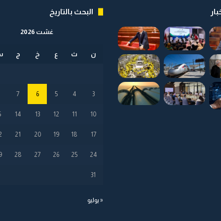
ت
بار
البحث بالتاريخ
ا
ل
غشت 2026
م
ه
ن
ث
ع
خ
ج
س
ن
ي
ة
و
8
7
6
5
4
3
ا
ل
5
14
13
12
11
10
أ
ج
2
21
20
19
18
17
و
ا
9
28
27
26
25
24
ء
ا
31
ل
ع
« يوليو
ا
ئ