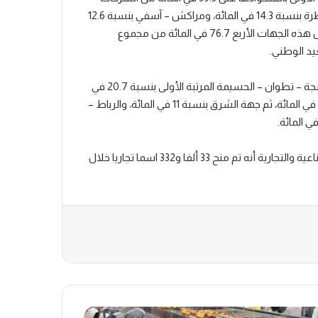
المحدثة (الأشخاص الاعتباريون)، تليها جهات الرباط – سلا – القنيطرة بنسبة 14.3 في المائة، ومراكش – آسفي بنسبة 12.6
في المائة، وطنجة – تطوان – الحسيمة بنسبة 10.3 في المائة. وتمثل هذه الجهات الأربع 76.7 في المائة من مجموع
يد الوطني.
وبخصوص المقاولات الفردية (الأشخاص الذاتيون)، احتلت جهة طنجة – تطوان – الحسيمة المرتبة الأولى بنسبة 20.7 في
المائة من التسجيلات، تليها جهة الدار البيضاء – سطات بنسبة 13.3 في المائة، ثم جهة الشرق بنسبة 11 في المائة، والرباط –
وفي سياق متصل، كشفت معطيات المكتب المغربي للملكية الصناعية والتجارية أنه تم منح 33 ألفا و332 اسما تجاريا خلال