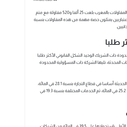
أفاد المكتب المغربي للملكية الصناعية والتجارية بأن حصيلة إحداث المقاولات بالمغرب بلغت 25 ألفا و520 مقاولة مع متم
 أن الأشخاص الاعتباريين يمثلون حصة مهمة من هذه المقاولات بنسبة
ر طلبا
دودة ذات الشريك الوحيد الشكل القانوني الأكثر طلبا
المائة من مجموع الشركات المحدثة، تليها الشركة ذات المسؤولية المحدودة
أما من حيث أنشطة الأشخاص الاعتباريين، فقد تركزت المقاولات الحديثة أساسا في قطاع التجارة بنسبة 28.1 في المائة،
تليها أنشطة البناء والأشغال العمومية والأنشطة العقارية بنسبة 25.2 في المائة، ثم الخدمات المختلفة بنسبة 19.3 في
وعلى المستوى الجهوي، احتلت جهة الدار البيضاء – سطات المرتبة الأولى باستحواذها على 39.5 في المائة من الشركات