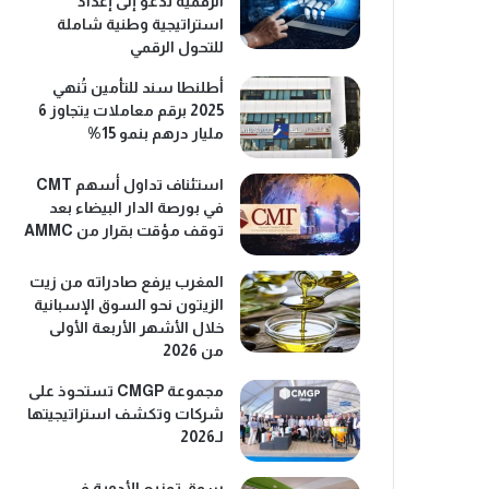
الرقمية تدعو إلى إعداد
استراتيجية وطنية شاملة
للتحول الرقمي
أطلنطا سند للتأمين تُنهي
2025 برقم معاملات يتجاوز 6
مليار درهم بنمو 15%
استئناف تداول أسهم CMT
في بورصة الدار البيضاء بعد
توقف مؤقت بقرار من AMMC
المغرب يرفع صادراته من زيت
الزيتون نحو السوق الإسبانية
خلال الأشهر الأربعة الأولى
من 2026
مجموعة CMGP تستحوذ على
شركات وتكشف استراتيجيتها
لـ2026
سوق توزيع الأدوية في