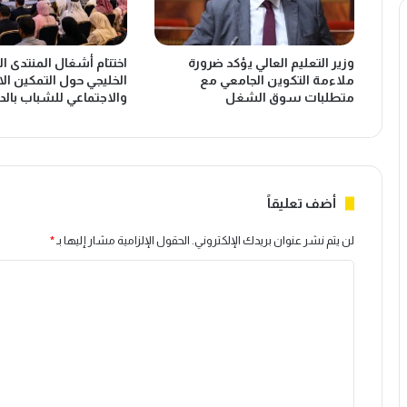
ل
ج
ى
ه
م
ن
وزير التعليم العالي يؤكد ضرورة
اختتام أشغال المنتدى ا
ن
ح
ملاءمة التكوين الجامعي مع
الخليجي حول التمكين ال
ح
و
متطلبات سوق الشغل
والاجتماعي للشباب بالدا
ع
ر
ط
ق
ل
م
ة
ق
"
ي
ق
ا
أضف تعليقاً
د
س
ر
ي
لن يتم نشر عنوان بريدك الإلكتروني.
الحقول الإلزامية مشار إليها بـ
*
ا
ج
ا
ل
د
إ
ي
ل
م
د
ت
ك
و
ا
س
ع
ن
ط
ل
"
ت