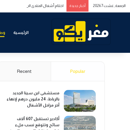
الجمعة, غشت 7 2026
اختتام أشغال المنتدى المغربي الخليجي حول ا
أخبار جديدة
الرئيسية
وطن
Recent
Popular
مستشفى ابن سينا الجديد
بالرباط: 24 مليون درهم لإنهاء
آخر مراحل الأشغال
أكادير تستقبل 607 آلاف
سائح وتتوقع نسب ملء