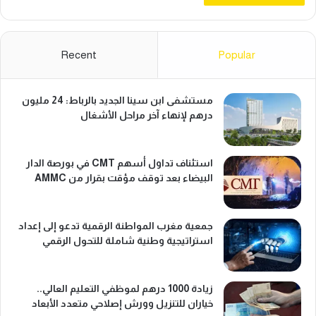
ة
ل
ل
Recent
Popular
ش
ب
ا
مستشفى ابن سينا الجديد بالرباط: 24 مليون
ب
درهم لإنهاء آخر مراحل الأشغال
استئناف تداول أسهم CMT في بورصة الدار
البيضاء بعد توقف مؤقت بقرار من AMMC
جمعية مغرب المواطنة الرقمية تدعو إلى إعداد
استراتيجية وطنية شاملة للتحول الرقمي
زيادة 1000 درهم لموظفي التعليم العالي..
خياران للتنزيل وورش إصلاحي متعدد الأبعاد