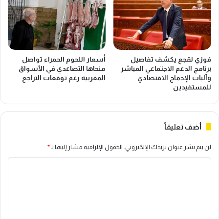
ن
ب
ف
ا
ق
ط
ا
ي
ت
ع
ا
ز
فوزي لقجع يكشف تفاصيل
أسعار اللحوم الحمراء تواصل
ل
ز
برنامج الدعم الاجتماعي المباشر
منحاها التصاعدي في الأسواق
ض
م
وآليات الإدماج الاقتصادي
المغربية رغم توقعات التراجع
ر
ن
للمستفيدين
ي
ظ
ب
و
ي
م
أضف تعليقاً
ة
ة
ا
لن يتم نشر عنوان بريدك الإلكتروني.
الحقول الإلزامية مشار إليها بـ
*
ل
م
ا
ق
ا
ل
و
ت
ل
ع
ا