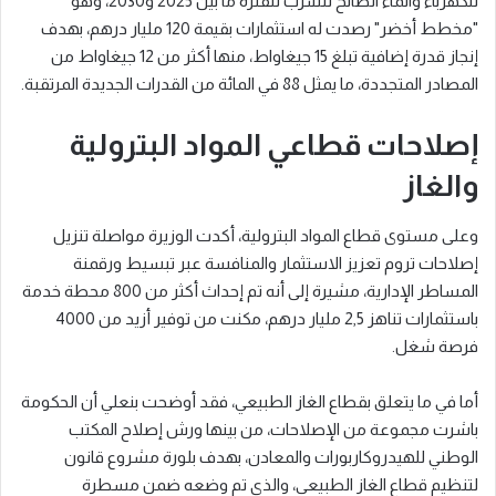
للكهرباء والماء الصالح للشرب للفترة ما بين 2025 و2030، وهو
"مخطط أخضر" رصدت له استثمارات بقيمة 120 مليار درهم، بهدف
إنجاز قدرة إضافية تبلغ 15 جيغاواط، منها أكثر من 12 جيغاواط من
المصادر المتجددة، ما يمثل 88 في المائة من القدرات الجديدة المرتقبة.
إصلاحات قطاعي المواد البترولية
والغاز
وعلى مستوى قطاع المواد البترولية، أكدت الوزيرة مواصلة تنزيل
إصلاحات تروم تعزيز الاستثمار والمنافسة عبر تبسيط ورقمنة
المساطر الإدارية، مشيرة إلى أنه تم إحداث أكثر من 800 محطة خدمة
باستثمارات تناهز 2,5 مليار درهم، مكنت من توفير أزيد من 4000
فرصة شغل.
أما في ما يتعلق بقطاع الغاز الطبيعي، فقد أوضحت بنعلي أن الحكومة
باشرت مجموعة من الإصلاحات، من بينها ورش إصلاح المكتب
الوطني للهيدروكاربورات والمعادن، بهدف بلورة مشروع قانون
لتنظيم قطاع الغاز الطبيعي، والذي تم وضعه ضمن مسطرة