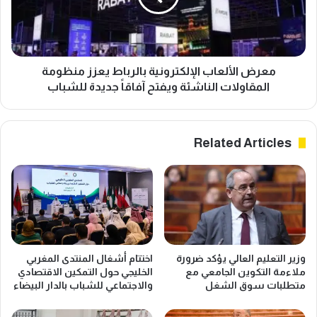
3
ل
ع
أ
ا
ل
ل
ع
م
ا
معرض الألعاب الإلكترونية بالرباط يعزز منظومة
ي
ب
المقاولات الناشئة ويفتح آفاقاً جديدة للشباب
اً
ا
ف
ل
ي
إ
Related Articles
م
ل
ؤ
ك
ش
ت
ر
ر
ش
و
ف
ن
ا
ي
ف
ة
وزير التعليم العالي يؤكد ضرورة
اختتام أشغال المنتدى المغربي
ي
ب
ملاءمة التكوين الجامعي مع
الخليجي حول التمكين الاقتصادي
ة
ا
متطلبات سوق الشغل
والاجتماعي للشباب بالدار البيضاء
ا
ل
ل
ر