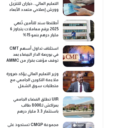
التعليم العالي.. خياران للتنزيل
وورش إصلاحي متعدد الأبعاد
أطلنطا سند للتأمين تُنهي
2025 برقم معاملات يتجاوز 6
مليار درهم بنمو 15%
استئناف تداول أسهم CMT
في بورصة الدار البيضاء بعد
توقف مؤقت بقرار من AMMC
وزير التعليم العالي يؤكد ضرورة
ملاءمة التكوين الجامعي مع
متطلبات سوق الشغل
UIR تطلق الفضاء الجامعي
بمراكش لـ8000 طالب
باستثمار 3.3 مليار درهم
مجموعة CMGP تستحوذ على