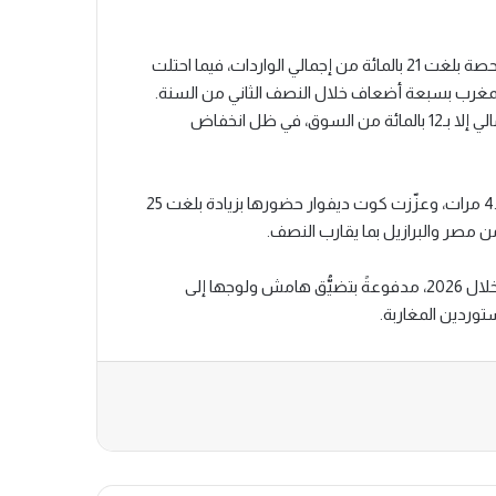
في المقابل، تصدّرت السنغال قائمة الموردين بحلول نهاية السنة بحصة بلغت 21 بالمائة من إجمالي الواردات، فيما احتلت
ا رفعت صادراتها نحو المغرب بسبعة أضعاف خلال النصف الثاني من السنة.
وجاءت بوركينا فاسو في المرتبة الثالثة بـ15 بالمائة، فيما لم تحتفظ مالي إلا بـ12 بالمائة من السوق، في ظل انخفاض
أما البيرو فقد قفزت إلى المرتبة الخامسة بعد مضاعفة صادراتها 4.5 مرات، وعزّزت كوت ديفوار حضورها بزيادة بلغت 25
ن مصر والبرازيل بما يقارب النصف.
وتُشير التوقعات إلى احتمال عودة مالي بقوة إلى السوق المغربية خلال 2026، مدفوعةً بتضيُّق هامش ولوجها إلى
توردين المغاربة.