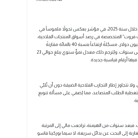
سجّلت واردات المانغو والغوافة في المغرب مستوىً غير مسبوق خلال سنة 2025، في مؤشر يعكس تحولاً ملموساً في
 فروت” المتخصصة في رصد أسواق المنتجات الفلاحية،
بلغت هذه الواردات نحو 21.9 ألف طن بقيمة إجمالية ناهزت 16.5 مليون دولار، مسجّلةً ارتفاعاً بنسبة 40 بالمائة مقارنةً
بسنة 2024، وما يقارب ثلاثة أضعاف الكميات المستوردة قبل خمس سنوات. ويُترجم ذلك معدل نموٍّ سنوي يبلغ حوالي 23
 فيها أرقام قياسية جديدة.
ا تتجاوز إطار التجارب الفلاحية الضيقة دون أن تُلبّي
د لتغطية الطلب المتصاعد، مما يُضفي على مسألة تنويع
ة.
للمغرب. فبعد سنوات من الهيمنة، تراجعت مالي إلى المرتبة
اربة إلى البحث عن بدائل سريعة، لا سيما بوركينا فاسو