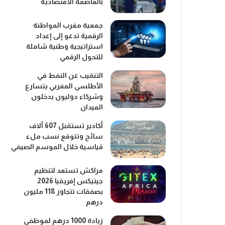
بالعاصمة الاقتصادية
جمعية مغرب المواطنة
الرقمية تدعو إلى إعداد
استراتيجية وطنية شاملة
للتحول الرقمي
التنقيب عن النفط في
الأطلسي المغربي يتسارع
وشركاء دوليون يدخلون
الميدان
أكادير تستقبل 607 آلاف
سائح وتتوقع نسب ملء
قياسية خلال الموسم الصيفي
مراكش تستعد لتنظيم
جيتيكس إفريقيا 2026
بصفقات تتجاوز 118 مليون
درهم
زيادة 1000 درهم لموظفي