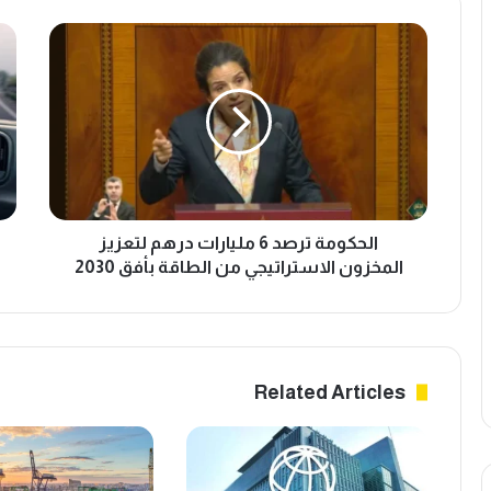
الحكومة
الم
ترصد
في
6
المر
مليارات
الثا
درهم
إفري
لتعزيز
في
المخزون
سو
الاستراتيجي
أنظ
من
القي
الطاقة
الذ
الحكومة ترصد 6 مليارات درهم لتعزيز
بأفق
للس
المخزون الاستراتيجي من الطاقة بأفق 2030
2030
Related Articles