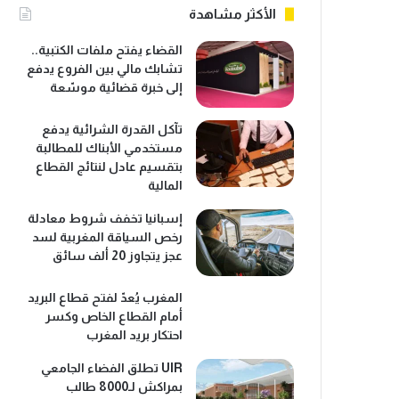
الأكثر مشاهدة
القضاء يفتح ملفات الكتبية..
تشابك مالي بين الفروع يدفع
إلى خبرة قضائية موسّعة
تآكل القدرة الشرائية يدفع
مستخدمي الأبناك للمطالبة
بتقسيم عادل لنتائج القطاع
المالية
إسبانيا تخفف شروط معادلة
رخص السياقة المغربية لسد
عجز يتجاوز 20 ألف سائق
المغرب يُعدّ لفتح قطاع البريد
أمام القطاع الخاص وكسر
احتكار بريد المغرب
UIR تطلق الفضاء الجامعي
بمراكش لـ8000 طالب