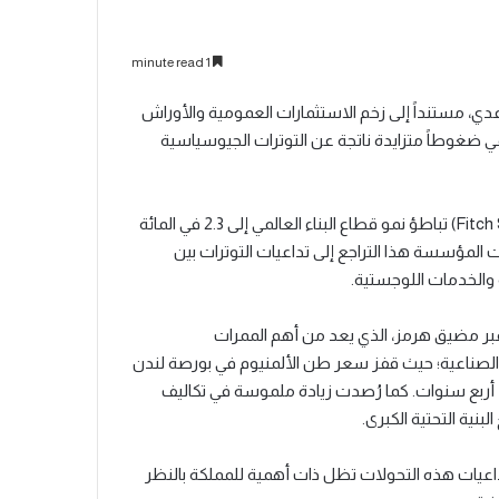
1 minute read
دي، مستنداً إلى زخم الاستثمارات العمومية والأوراش
ي ضغوطاً متزايدة ناتجة عن التوترات الجيوسياسية
وفي هذا الإطار، توقعت مؤسسة "فيتش سولوشنز" (Fitch Solutions) تباطؤ نمو قطاع البناء العالمي إلى 2.3 في المائة
ديرات سابقة بلغت 2.7 في المائة. وعزت المؤسسة هذا التراجع إلى تداعيات التوترات بين
ة والخدمات اللوجستية.
عبر مضيق هرمز، الذي يعد من أهم الممرات
ة الصناعية؛ حيث قفز سعر طن الألمنيوم في بورصة لندن
له منذ أربع سنوات. كما رُصدت زيادة ملموسة في تكاليف
نية التحتية الكبرى.
اعيات هذه التحولات تظل ذات أهمية للمملكة بالنظر