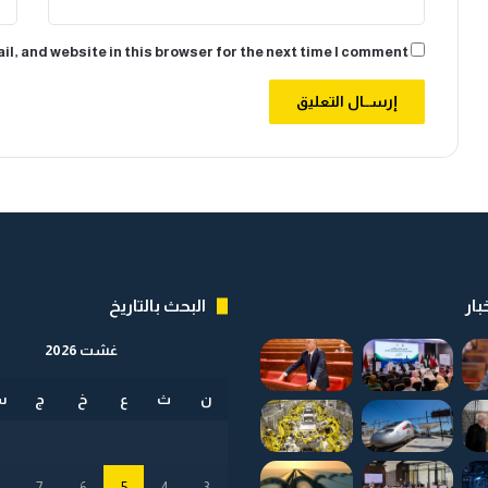
ا
ت
ل
ا
l, and website in this browser for the next time I comment.
أ
ج
و
ا
ل
ل
س
ي
ا
ر
ا
ت
ا
ل
بار
البحث بالتاريخ
ك
ه
غشت 2026
ر
ب
ن
ث
ع
خ
ج
س
ا
ئ
ي
ة
8
7
6
5
4
3