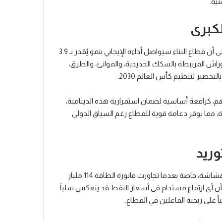
نية.
لكبرى
على الصعيد الوطني، تشير توقعات المندوبية السامية للتخطيط إلى أن قطاع البناء سيواصل أداءه الإيجابي بنمو يُقدر بـ 3.9
ريع وتيرة الأوراش المرتبطة بالسكك الحديدية، والموانئ، والطرق،
تحضير لتنظيم كأس العالم 2030.
تثمار العمومي، الذي تبلغ قيمته نحو 380 مليار درهم، كرافعة أساسية لضمان استمرارية هذه الدينامية،
ة، مما يوفر دعامة قوية للقطاع رغم السياق الدولي
وريد
بالمقابل، يظل الاعتماد على الطاقة المستوردة من أبرز مواطن الهشاشة، خاصة بعدما تجاوزت فاتورة الطاقة 114 مليار
" من أن أي ارتفاع مستدام في أسعار النفط قد ينعكس سلباً
اً على ربحية الفاعلين في القطاع.