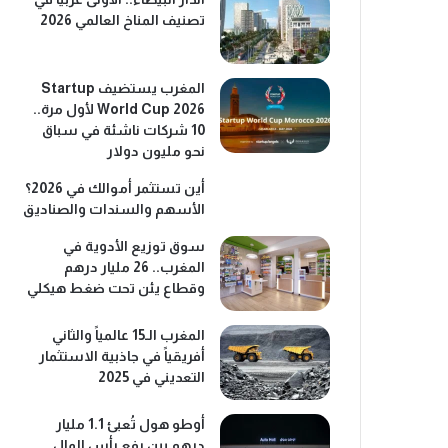
تصنيف المناخ العالمي 2026
المغرب يستضيف Startup
World Cup 2026 لأول مرة..
10 شركات ناشئة في سباق
نحو مليون دولار
أين تستثمر أموالك في 2026؟
الأسهم والسندات والصناديق
سوق توزيع الأدوية في
المغرب.. 26 مليار درهم
وقطاع يئن تحت ضغط هيكلي
المغرب الـ15 عالمياً والثاني
أفريقياً في جاذبية الاستثمار
التعديني في 2025
أوطو هول تُعبئ 1.1 مليار
درهم بين رفع رأس المال