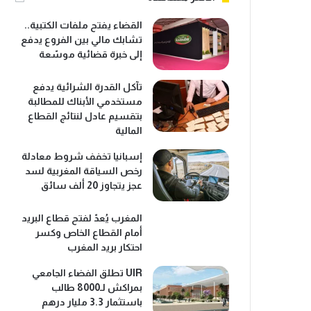
القضاء يفتح ملفات الكتبية..
تشابك مالي بين الفروع يدفع
إلى خبرة قضائية موسّعة
تآكل القدرة الشرائية يدفع
مستخدمي الأبناك للمطالبة
بتقسيم عادل لنتائج القطاع
المالية
إسبانيا تخفف شروط معادلة
رخص السياقة المغربية لسد
عجز يتجاوز 20 ألف سائق
المغرب يُعدّ لفتح قطاع البريد
أمام القطاع الخاص وكسر
احتكار بريد المغرب
UIR تطلق الفضاء الجامعي
بمراكش لـ8000 طالب
باستثمار 3.3 مليار درهم