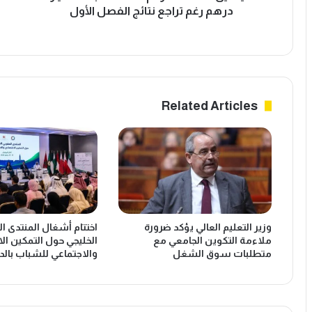
ف
غ
درهم رغم تراجع نتائج الفصل الأول
ر
ر
ق
ب
م
ف
م
ي
ع
ق
ا
ل
Related Articles
م
ب
ل
ا
ا
س
ت
ت
ب
ر
ـ
ا
1
ت
.
ي
وزير التعليم العالي يؤكد ضرورة
اختتام أشغال المنتدى ا
2
ج
ملاءمة التكوين الجامعي مع
الخليجي حول التمكين ال
م
ي
متطلبات سوق الشغل
والاجتماعي للشباب بالدا
ل
ت
ي
ه
ا
ا
ر
ا