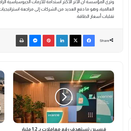
وترى المؤسسة أن الأثر الأكثر استدامة للأزمات الجيوسياسية الر
العالمية، وهو ما دفع العديد من الشركات إلى مراجعة استراتيجيات ا
تقلبات أسعار الطاقة.
Print
Messenger
Pinterest
LinkedIn
X
Facebook
Share
ف
ف
ي
ي
س
ا
ي
ت
ن
ت
ت
ض
س
ع
ت
ا
ه
ل
د
فيسين تستهدف رقم معاملات بـ 1.2 مليار
م