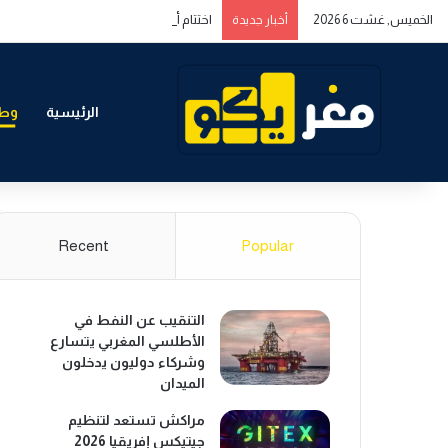
الخميس, غشت 6 2026
اختتام أشغال المنتدى المغربي الخليجي حول
أخبار جديدة
الرئيسية
وطن
Recent
Popular
التنقيب عن النفط في
الأطلسي المغربي يتسارع
وشركاء دوليون يدخلون
الميدان
مراكش تستعد لتنظيم
جيتيكس إفريقيا 2026