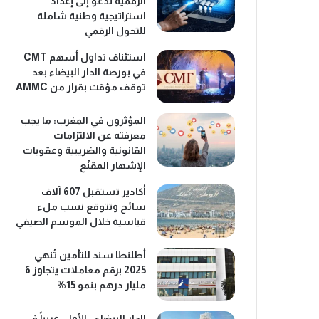
الرقمية تدعو إلى إعداد
استراتيجية وطنية شاملة
للتحول الرقمي
استئناف تداول أسهم CMT
في بورصة الدار البيضاء بعد
توقف مؤقت بقرار من AMMC
المؤثرون في المغرب: ما يجب
معرفته عن الالتزامات
القانونية والضريبية وعقوبات
الإشهار المقنّع
أكادير تستقبل 607 آلاف
سائح وتتوقع نسب ملء
قياسية خلال الموسم الصيفي
أطلنطا سند للتأمين تُنهي
2025 برقم معاملات يتجاوز 6
مليار درهم بنمو 15%
الدار البيضاء.. الأولى عربياً في