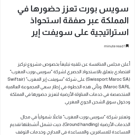
سويس بورت تعزز حضورها في
المملكة عبر صفقة استحواذ
استراتيجية على سويفت إير
1 minute read
أعلن مجلس المنافسة عن تلقيه تبليغاً بخصوص مشروع تركيز
اقتصادي يتعلق بالاستحواذ الحصري لشركة "سويس بورت المغرب"
(Swissport Maroc SA) على شركة "سويفت إير المغرب" (Swiftair
Maroc SARL). وتأتي هذه الخطوة في إطار سعي المجموعة العالمية
المتخصصة في خدمات المناولة الأرضية لتعزيز حضورها في المملكة
ودخول سوق الشحن الجوي المغربي.
وتعتبر شركة "سويس بورت المغرب" فاعلاً شمولياً في مجال
الخدمات الأرضية (Ground handling)، حيث تشمل أنشطتها تقديم
المساعدة للمسافرين، والمساعدة في المدارج، وخدمات التوقف