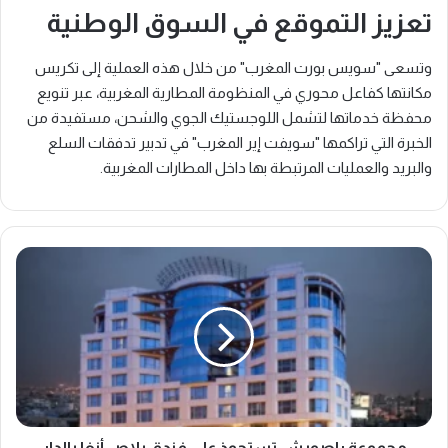
تعزيز التموقع في السوق الوطنية
وتسعى "سويس بورت المغرب" من خلال هذه العملية إلى تكريس
مكانتها كفاعل محوري في المنظومة المطارية المغربية، عبر تنويع
محفظة خدماتها لتشمل اللوجستيك الجوي والشحن، مستفيدة من
الخبرة التي تراكمها "سويفت إير المغرب" في تدبير تدفقات السلع
والبريد والعمليات المرتبطة بها داخل المطارات المغربية.
م
ج
م
و
ع
ة
ر
ا
ص
و
مجموعة راصويش تستحوذ على فندق بلاص أنفا بالدار