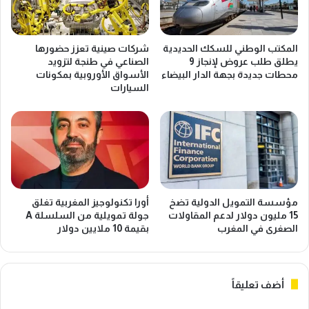
ف
ي
ا
ع
ب
ز
المكتب الوطني للسكك الحديدية
شركات صينية تعزز حضورها
ا
ز
يطلق طلب عروض لإنجاز 9
الصناعي في طنجة لتزويد
ل
ت
محطات جديدة بجهة الدار البيضاء
الأسواق الأوروبية بمكونات
د
ج
السيارات
ا
م
ر
ي
ا
ع
ل
ا
ب
ل
ي
ق
ض
م
ا
ح
مؤسسة التمويل الدولية تضخ
أورا تكنولوجيز المغربية تغلق
ء
ا
15 مليون دولار لدعم المقاولات
جولة تمويلية من السلسلة A
ب
ل
الصغرى في المغرب
بقيمة 10 ملايين دولار
ـ
و
3
ط
0
ن
أضف تعليقاً
0
ي
م
و