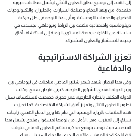
إلى الهند، إلى توسيع نطاق التعاون الثنائي ليشمل قطاعات حيوية
متعددة، من بينها الدفاع، وصناعة السيارات، والطيران، والتكنولوجيات
الخضراء، والخدمات اللوجستية. ويأتي هذا التوجه في ظل حركية
ديبلوماسية واقتصادية مكثفة بين الرباط ونيودلهي، تجسدت في
سلسلة من اللقاءات رفيعة المستوى الرامية إلى استكشاف آفاق
جديدة للاستثمار والتعاون المشترك.
تعزيز الشراكة الاستراتيجية
والدفاعية
وفي هذا الإطار، شهد شهر شتنبر الماضي مباحثات في نيودلهي بين
وزير الدولة الهندي للشؤون الخارجية، كيرتي فاردان سينغ، وكاتب
الدولة المكلف بالتجارة الخارجية، عمر حجيرة، خصصت لاستكشاف سبل
تطوير التعاون الثنائي وتعزيز آفاق الشراكة الاقتصادية. كما تعززت
هذه العلاقات بالزيارة الرسمية التي قام بها وزير الدفاع الهندي، راجناث
سينغ، إلى المغرب، وهي الأولى من نوعها لمسؤول هندي يشغل هذا
المنصب، حيث توجت بتوقيع مذكرة تفاهم للتعاون الدفاعي تناولت
قضايا مكافحة الإرهاب، والأمن البحري، والدفاع السيبراني، وبناء