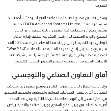
القدرات.
وشكل تدشين مصنع الصناعات الدفاعية التابع لشركة "تاتا أدفانسد
سيستمز ليميتد" (TATA Advanced Systems Limited) بمدينة
برشيد إحدى أبرز محطات هذا التعاون، وذلك بحضور وزير الدفاع
الهندي والوزير المنتدب لدى رئيس الحكومة المكلف بإدارة الدفاع
الوطني، عبد اللطيف لوديي. ويمتد هذا المصنع على مساحة 20 ألف
متر مربع، وسيتولى إنتاج المدرعة القتالية ذات العجلات "WhAP 8×8"
المطورة محلياً، والتي جرى تصميمها بشكل مشترك بين شركة "تاتا
للأنظمة المتقدمة" ومنظمة البحث والتطوير الدفاعي الهندية.
آفاق التعاون الصناعي واللوجستي
وإلى جانب المجال الدفاعي، يدرس البلدان توسيع التعاون في مجالات
اقتصادية أخرى تشمل الصناعات الدوائية والكيماوية والتصنيع المتقدم،
في إطار السعي إلى تنويع مجالات الشراكة الثنائية. وفي هذا الصدد،
أجريت مباحثات بين وزير الدفاع الهندي ووزير الصناعة والتجارة، رياض
مزور، تمحورت حول فرص الاستثمار وتوسيع التعاون الاقتصادي بين