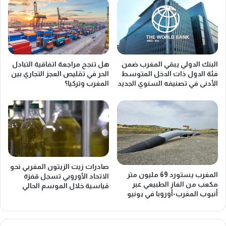
ر
ج
ص
ن
ة
ي
ا
ض
س
ع
ت
ا
البنك الدولي يبقي المغرب ضمن
هل تنجح مراجعة اتفاقية التبادل
ث
ل
فئة الدول ذات الدخل المتوسط
الحر في تقليص العجز التجاري بين
م
م
الأدنى في تصنيفه السنوي الجديد
المغرب وتركيا؟
ا
ر
ر
ب
ي
ي
ة
ن
أ
أ
م
م
ب
ا
د
م
صادرات زيت الزيتون المغربي نحو
ا
خ
المغرب يستورد 69 مليون متر
الاتحاد الأوروبي تسجل قفزة
ي
مكعب من الغاز الطبيعي عبر
س
قياسية خلال الموسم الحالي
أنبوب المغرب-أوروبا في يونيو
ة
ا
ل
ئ
م
ر
ز