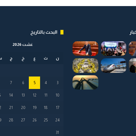
ر
ا
ا
ل
ل
ا
س
س
ح
ت
بار
البحث بالتاريخ
ا
ث
ب
م
غشت 2026
ي
ا
ر
ن
ث
ع
خ
ج
س
ب
ا
ل
م
8
7
6
5
4
3
م
ل
5
14
13
12
11
10
ك
ة
2
21
20
19
18
17
9
28
27
26
25
24
31