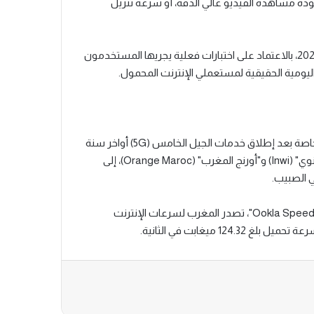
دة مشاهدة الفيديو عالي الدقة، أو سرعة تنزيل
وتغطي بيانات "nPerf" الفترة الممتدة ما بين فاتح يناير و29 أبريل 2026، بالاعتماد على اختبارات فعلية يجريها المستخدمون
ليومية الحقيقية لمستعملي الإنترنت المحمول.
يأتي هذا الأداء في ظل تسارع تطوير شبكات الاتصالات بالمغرب، خاصة بعد إطلاق خدمات الجيل الخامس (5G) أواخر سنة
2025 من طرف كل من "اتصالات المغرب" (Maroc Telecom) و"إنوي" (Inwi) و"أورنج المغرب" (Orange Maroc)، إلى
 الصبيب.
كما سبق أن أظهرت مؤشرات دولية أخرى، من بينها مؤشر "Ookla Speedtest"، تصدر المغرب لسرعات الإنترنت