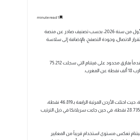
1 minute read
سجل المغرب أفضل أداء في جودة الإنترنت المحمول خلال الربع الأول من سنة 2026، بحسب تصنيف صادر عن منصة
استقرار الاتصال، وجودة التصفح، بالإضافة إلى سلاسة
وحقق المغرب أفضل نتيجة إجمالية بعدما حصد 76.177 نقطة، متقدماً بفارق محدود على فيتنام التي سجلت 75.212
أظهر التقرير وجود فروقات واضحة بين الدول التي شملتها المقارنة، حيث احتلت الأردن المرتبة الرابعة بـ46.819 نقطة،
متبوعة ببوليفيا بـ32.848 نقطة، ثم مصر بـ31.507 نقاط، وفنزويلا بـ28.735 نقطة، في حين جاءت سريلانكا في ذيل الترتيب
يتنام تعكس مستوى استخدام قريباً من المعايير