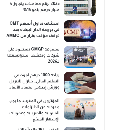
2025 برقم معاملات يتجاوز 6
مليار درهم بنمو 15%
استئناف تداول أسهم CMT
في بورصة الدار البيضاء بعد
توقف مؤقت بقرار من AMMC
مجموعة CMGP تستحوذ على
شركات وتكشف استراتيجيتها
لـ2026
زيادة 1000 درهم لموظفي
التعليم العالي.. خياران للتنزيل
وورش إصلاحي متعدد الأبعاد
المؤثرون في المغرب: ما يجب
معرفته عن الالتزامات
القانونية والضريبية وعقوبات
الإشهار المقنّع
المغرب الـ15 عالمياً والثاني