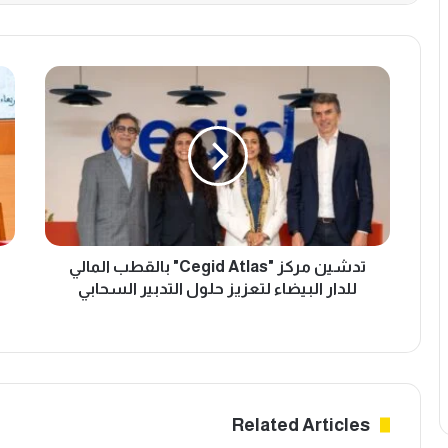
ت
ا
د
ت
ش
ف
ي
ا
ن
ق
م
ي
ر
ة
ك
ج
ز
د
"
تدشين مركز "Cegid Atlas" بالقطب المالي
ي
C
د
للدار البيضاء لتعزيز حلول التدبير السحابي
e
ة
g
ب
i
ي
d
ن
A
ا
t
ل
Related Articles
l
ق