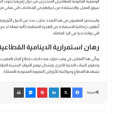
الوضعية القانونية للمهاجرين المنحدرين من دول إفريقيا جنوب ا
سوق العمل، والاستفادة من خبراتهم في القطاعات التي تعاني من 
واستحضر المهنيون في هذا الصدد تجارب عدد من الدول الأوروبية خ
أظهرت إمكانية الاستفادة من الهجرة المنظمة كآلية فعالة لدعم ال
التي تواجه ندرة في اليد العاملة.
رهان استمرارية الدينامية القطاعية
ويأتي هذا النقاش في وقت تتزايد فيه حاجيات قطاع البناء بالمغر
وتطوير البنيات التحتية الكبرى. ويشكل توفير الموارد البشرية المؤه
يشهدها القطاع ومواكبته للأوراش التنموية المفتوحة بالمملكة.
Print
Messenger
Pinterest
LinkedIn
X
Facebook
Share