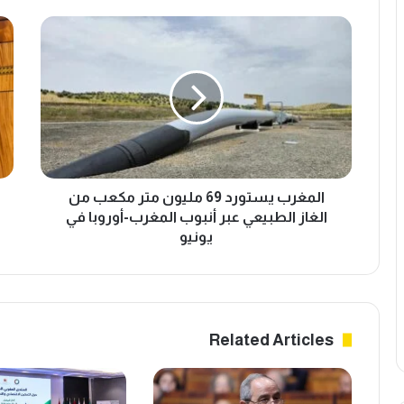
ا
ا
ل
ل
م
س
غ
ك
ر
و
ب
ر
ي
ي
س
ي
ت
س
و
المغرب يستورد 69 مليون متر مكعب من
ت
ر
ع
الغاز الطبيعي عبر أنبوب المغرب-أوروبا في
د
ر
يونيو
6
ض
9
ض
م
م
ل
ا
ي
ن
Related Articles
و
ا
ن
ت
م
ح