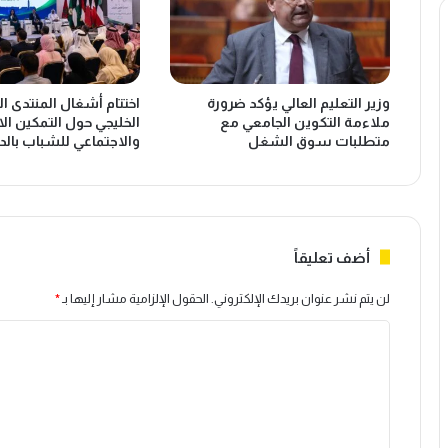
ت
م
ر
ا
م
ي
ك
ة
ع
ح
وزير التعليم العالي يؤكد ضرورة
اختتام أشغال المنتدى ا
ب
ق
ملاءمة التكوين الجامعي مع
الخليجي حول التمكين ال
م
و
متطلبات سوق الشغل
والاجتماعي للشباب بالدا
ن
ق
ا
ا
ل
ل
غ
ع
ا
ا
ز
م
أضف تعليقاً
ا
ل
ل
ا
لن يتم نشر عنوان بريدك الإلكتروني.
الحقول الإلزامية مشار إليها بـ
*
ط
ت
ا
ب
ا
ي
ل
ل
ع
م
ت
ي
غ
ع
ر
ع
ب
ب