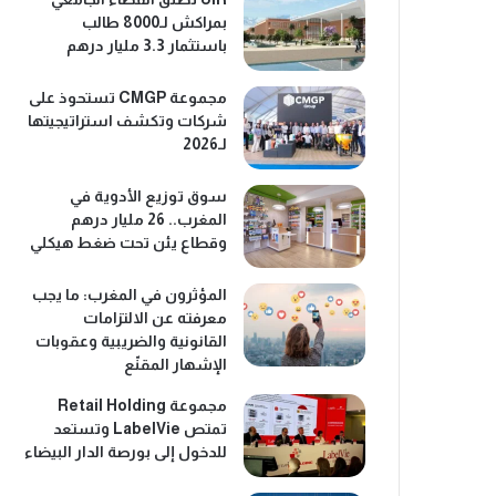
بمراكش لـ8000 طالب
باستثمار 3.3 مليار درهم
مجموعة CMGP تستحوذ على
شركات وتكشف استراتيجيتها
لـ2026
سوق توزيع الأدوية في
المغرب.. 26 مليار درهم
وقطاع يئن تحت ضغط هيكلي
المؤثرون في المغرب: ما يجب
معرفته عن الالتزامات
القانونية والضريبية وعقوبات
الإشهار المقنّع
مجموعة Retail Holding
تمتص LabelVie وتستعد
للدخول إلى بورصة الدار البيضاء