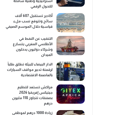
استراتيجية وطنية شاملة
للتحول الرقمي
أكادير تستقبل 607 آلاف
سائح وتتوقع نسب ملء
قياسية خلال الموسم الصيفي
التنقيب عن النفط في
الأطلسي المغربي يتسارع
وشركاء دوليون يدخلون
الميدان
الدار البيضاء للبيئة تطلق طلباً
لرقمنة تدبير مواقف السيارات
بالعاصمة الاقتصادية
مراكش تستعد لتنظيم
جيتيكس إفريقيا 2026
بصفقات تتجاوز 118 مليون
درهم
زيادة 1000 درهم لموظفي