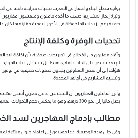
يواجه قطاع البناء والعقار في المغرب تحديات متزايدة ناتجة عن الن
وتيرة إنجاز المشاريع، حسب ما أكده فاعلون ومنعشون عقاريون
صعبة رغم الزيادات الملحوظة في الأجور اليومية مقارنة بما كان علي
تحديات الوفرة وكلفة الإنتاج
وأفاد مهنيون في القطاع، في تصريحات صحفية، بأن تكلفة اليد ا
لم يعد يقتصر على الجانب المادي فقط، بل يمتد إلى غياب الموارد الب
هؤلاء إلى أن بعض المقاولين يجدون صعوبات حقيقية في توفير ال
وتسليم المشاريع في آجالها المحددة.
وأبرز الفاعلون العقاريون أن البحث عن عامل مغربي أضحى مهمة مع
يصل حاليا إلى نحو 300 درهم، وهو ما يعكس حجم التحولات العميقة التي يشهدها سوق الشغل في هذا المجال الحيوي.
مطالب بإدماج المهاجرين لسد ال
وفي ظل هذه الوضعية، دعا مهنيون إلى اعتماد حلول مبتكرة لمع