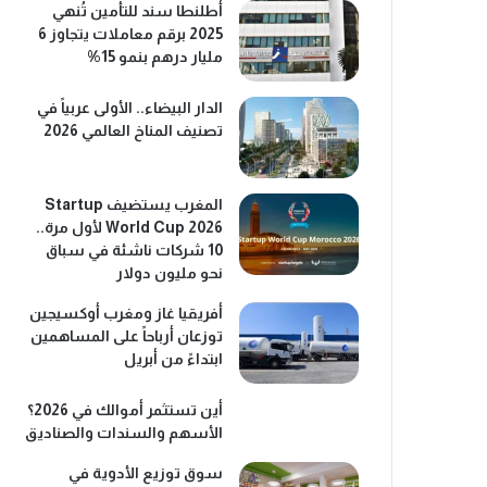
أطلنطا سند للتأمين تُنهي
2025 برقم معاملات يتجاوز 6
مليار درهم بنمو 15%
الدار البيضاء.. الأولى عربياً في
تصنيف المناخ العالمي 2026
المغرب يستضيف Startup
World Cup 2026 لأول مرة..
10 شركات ناشئة في سباق
نحو مليون دولار
أفريقيا غاز ومغرب أوكسيجين
توزعان أرباحاً على المساهمين
ابتداءً من أبريل
أين تستثمر أموالك في 2026؟
الأسهم والسندات والصناديق
سوق توزيع الأدوية في