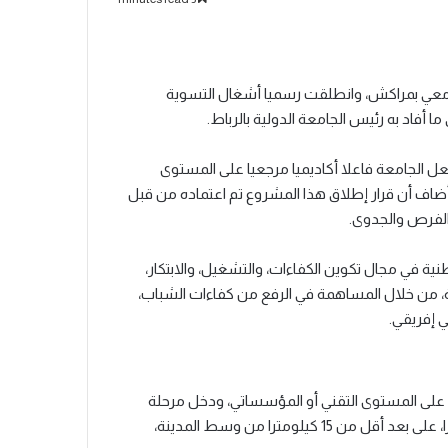
جامعي بمراكش، وانطلقت رسميا أشغال التسوية
أفاد به رئيس الجامعة الدولية بالرباط.
يجية UIR 2040، التي تهدف إلى جعل الجامعة فاعلا أكاديميا مرجعيا على المستوى
ضاف أن قرار إطلاق هذا المشروع تم اعتماده من قبل
الفرص والجدوى.
ية في مجال تكوين الكفاءات، والتشغيل، والابتكار،
مة، من خلال المساهمة في الرفع من كفاءات الشباب،
 إفريقي.
على المستوى التقني أو المؤسساتي، ودخل مرحلة
التنفيذ. وسيمتد الفضاء الجامعي المستقبلي على مساحة 52 هكتارا، على بعد أقل من 15 كيلومترا من وسط المدينة،