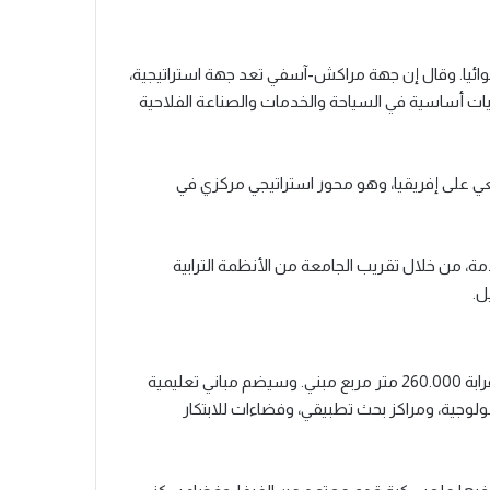
وائيا. وقال إن جهة مراكش-آسفي تعد جهة استراتيجية،
كيات أساسية في السياحة والخدمات والصناعة الفلاحية
 على إفريقيا، وهو محور استراتيجي مركزي في
ة، من خلال تقريب الجامعة من الأنظمة الترابية
ل.
على المستوى المعماري والوظيفي، سيمتد الفضاء الجامعي على قرابة 260.000 متر مربع مبني. وسيضم مباني تعليمية
تبرات ومنصات تكنولوجية، ومراكز بحث تطبيقي، وفضاءات للابتكار