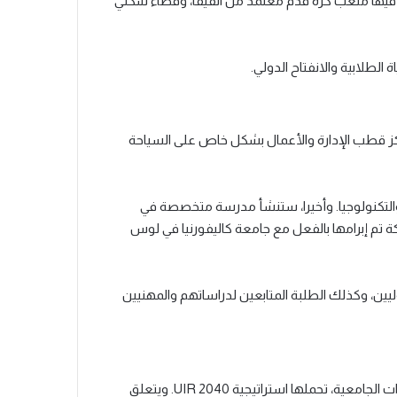
فيها ملعب كرة قدم معتمد من الفيفا، وفضاء سكني
الطلابية والانفتاح الدولي.
ركز قطب الإدارة والأعمال بشكل خاص على السياحة
لتكنولوجيا. وأخيرا، ستنشأ مدرسة متخصصة في
كة تم إبرامها بالفعل مع جامعة كاليفورنيا في لوس
وليين، وكذلك الطلبة المتابعين لدراساتهم والمهنيين
يندرج الفضاء الجامعي بمراكش ضمن رؤية وطنية متعددة الفضاءات الجامعية، تحملها استراتيجية UIR 2040. ويتعلق