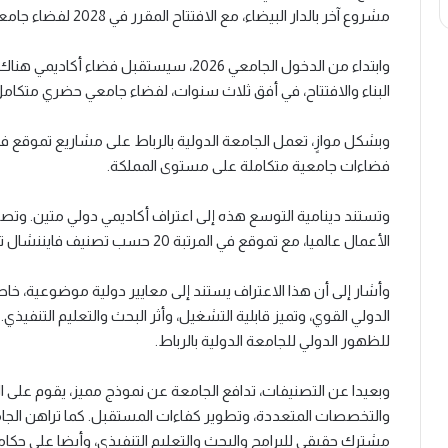
مشروع آخر بالدار البيضاء، مع الافتتاح المقرر في 2028 لفضاء جامعي حضري داخل مدينة الدار البيضاء المالية.
وابتداء من الدخول الجامعي 2026، سيستقبل 
البناء والافتتاح، في أفق ثلاث سنوات، لفضاء جامعي حضري متكامل
وبشكل موازٍ، تعمل الجامعة الدولية بالرباط على مشاريع تموقع ف
فضاءات جامعية متكاملة على مستوى المملكة.
وتستند دينامية التوسع هذه إلى اعتراف أكاديمي دولي متين. وتصن
الأعمال عالميا، مع تموقع في المرتبة 20 حسب تصنيف فايننشال تايمز لسنة 2025، حسب ما أكده رئيسها.
وأشار إلى أن هذا الاعتراف يستند إلى معايير دولية موضوعية، خاصة 
الدولي القوي، وتميز قابلية التشغيل، وأثر البحث والتعليم التنف
للظهور الدولي للجامعة الدولية بالرباط.
وبعيدا عن التصنيفات، تدافع الجامعة عن نموذج مميز، يقوم على ا
والتخصصات المتعددة، وتطوير كفاءات المستقبل. كما تراهن الجام
مشترك حقيقي للبرامج والبحث والتعليم التنفيذي، وأيضا على حكام