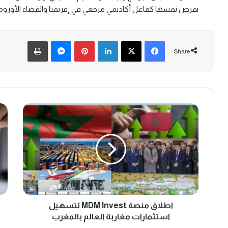
بفرض نفسها كفاعل أكاديمي مرجعي في إفريقيا والفضاء الأور
Print
Messenger
Pinterest
LinkedIn
Facebook
X
Share
اطلاق
الم
منصة
بالم
MDM
الس
Invest
إفري
لتسهيل
في
استثمارات
الق
مغاربة
الش
العالم
المح
بالمغرب
مطل
026
اطلاق منصة MDM Invest لتسهيل
استثمارات مغاربة العالم بالمغرب