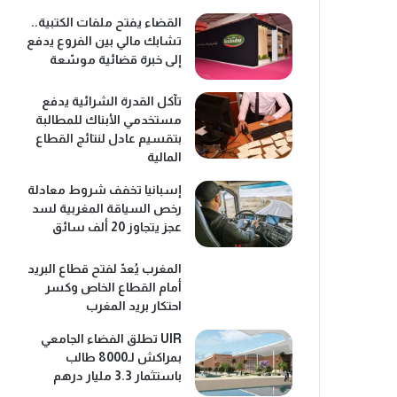
القضاء يفتح ملفات الكتبية..
تشابك مالي بين الفروع يدفع
إلى خبرة قضائية موسّعة
تآكل القدرة الشرائية يدفع
مستخدمي الأبناك للمطالبة
بتقسيم عادل لنتائج القطاع
المالية
إسبانيا تخفف شروط معادلة
رخص السياقة المغربية لسد
عجز يتجاوز 20 ألف سائق
المغرب يُعدّ لفتح قطاع البريد
أمام القطاع الخاص وكسر
احتكار بريد المغرب
UIR تطلق الفضاء الجامعي
بمراكش لـ8000 طالب
باستثمار 3.3 مليار درهم