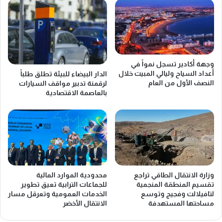
ن
ي
ج
د
ح
ة
ح
ل
ق
ت
ل
ص
وجهة أكادير تسجل نمواً في
"
د
أعداد السياح وليالي المبيت خلال
الدار البيضاء للبيئة تطلق طلباً
أ
ي
النصف الأول من العام
لرقمنة تدبير مواقف السيارات
ن
ر
بالعاصمة الاقتصادية
ش
2
و
0
ا
0
"
أ
ف
ل
ي
ف
ت
ط
ح
ن
وزارة الانتقال الطاقي تراجع
محدودية الموارد المالية
ق
م
تقسيم المنطقة المنجمية
للجماعات الترابية تعيق تطوير
ي
ن
لتافيلالت وفجيج وتوسع
الخدمات العمومية وتعرقل مسار
ق
ا
مساحتها المستهدفة
الانتقال الأخضر
ا
ل