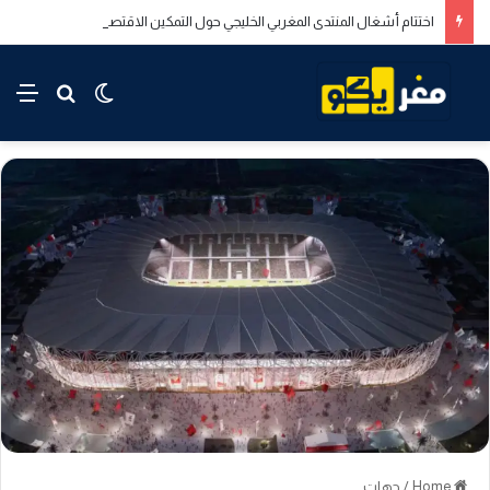
اختتام أشغال المنتدى المغربي الخليجي حول التمكين الاقتصادي والاجتماعي للشباب بالدار البيضاء
rch for
nu
Switch skin
Home
/
جهات