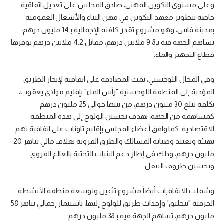
وعلى مستوى التكوين المهني، صادق المجلس على تعديل اتفاقية
خاصة بتطوير معهد التكوين في مهن البناء والأشغال العمومية
بمدينة فاس، وهو مشروع تقدر كلفته الإجمالية بـ14 مليون درهم،
تساهم الجهة فيه بـ9.8 ملايين درهم، مقابل 4.2 ملايين درهم يوفرها
قطاع التجهيز والماء.
وفي المجال اللوجستي، تمت المصادقة على اتفاقية لإنجاز الطريق
المؤدية إلى المنطقة اللوجستية "رأس الماء" بإقليم مولاي يعقوب،
بكلفة تبلغ 30 مليون درهم، من بينها حوالي 25 مليون درهم
كمساهمة من الجهة، بهدف تحسين الولوج إلى هذه المنطقة
الاقتصادية. كما وافق أعضاء المجلس بإقليم تاونات على اتفاقية تهم
تهيئة وتعبيد وصيانة المسالك والطرق القروية بغلاف مالي يناهز 20
مليون درهم، وذلك في إطار دعم البنيات التحتية بالعالم القروي
وتحسين ظروف التنقل.
وشملت الاتفاقيات أيضاً مشروع تثمين وتوسعة منطقة الأنشطة
الحرفية "بنجليق" وإحداث طريق للولوج إليها، باستثمار إجمالي يناهز 58
مليون درهم، تساهم الجهة فيه بـ38 مليون درهم.