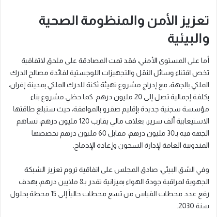
تعزيز الأمن والمنظومة الصحية
والبيئية
أما على المستوى الأمني، فقد تمت المصادقة على ملحق لاتفاقية
تخص اقتناء وسائل النقل والتجهيزات اللوجستية لفائدة مصالح الدرك
الملكي بالجهة، مع إدراج مشروع تهيئة ثكنة للدرك الملكي بمدينة إفران،
بكلفة إجمالية تصل إلى 20 مليون درهم. كما حظي مشروع بناء
مؤسسة سجنية جديدة بإقليم صفرو بالموافقة، حيث ستبلغ طاقتها
الاستيعابية ألف سرير، بغلاف مالي يقارب 120 مليون درهم، تساهم
الجهة فيه بـ30 مليون درهم، مقابل 60 مليون درهم تخصصها
المندوبية العامة لإدارة السجون وإعادة الإدماج.
وفي الشق البيئي، صادق المجلس على اتفاقية تروم تعزيز الشبكة
الجهوية لمراقبة جودة الهواء بميزانية تقدر بـ8 ملايين درهم، بهدف
رفع عدد محطات القياس من تسع محطات حالياً إلى 15 محطة بحلول
سنة 2030.