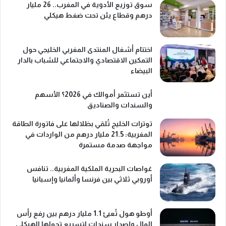
سوق توزيع الأدوية في المغرب.. 26 مليار
درهم وقطاع يئن تحت ضغط هيكلي
اختتام أشغال المنتدى المغربي الخليجي حول
التمكين الاقتصادي والاجتماعي للشباب بالدار
البيضاء
أين تستثمر أموالك في 2026؟ الأسهم
والسندات والصناديق
توترات الخليج تُلقي بظلالها على فاتورة الطاقة
المغربية: 21.5 مليار درهم من الواردات في
مواجهة صدمة مستمرة
غواصات البحرية الملكية المغربية.. تنافس
أوروبي ثلاثي بين فرنسا وألمانيا وإسبانيا
أوطو هول تُعبئ 1.1 مليار درهم بين رفع رأس
المال وإصدار سندات لتسريع تحولها الهيكلي