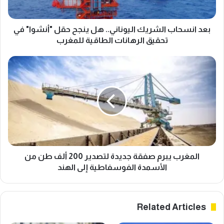
ا
ب
ا
بعد انسحاب الشريك اليوناني.. هل ينجح حقل "أنشوا" في
ل
تحقيق الرهانات الطاقية للمغرب
ش
ر
ا
ي
ل
ك
م
ا
غ
ل
ر
ي
ب
و
ي
ن
ب
ا
ر
ن
م
المغرب يبرم صفقة جديدة لتصدير 200 ألف طن من
ي
ص
الأسمدة الفوسفاطية إلى الهند
.
ف
.
ق
ه
ة
Related Articles
ل
ج
ي
د