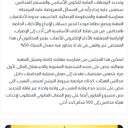
وتحديد التوجهات العامة للتكوين الأساسي والمستمر للمحامين.
سيتعين عليه إبداء رأيه في المسائل المعروضة عليه المرتبطة
بممارسة المهنة والمنظومة القضائية. كما سيعد مدونة لأخلاقيات
المهنة ويضع نظاما موحدا لتدبير حسابات الإيداع والأداءات الخاصة
بالمحامين. من بين نقاط الخلاف الأساسية التي أدت إلى الإضراب،
الإلزامية المتعلقة بالأداء الإلكتروني للأتعاب. يعتبر المحامون أن هذا
المقتضى غير واقعي في بلد لا يتجاوز فيه معدل التبنيك 50%.
لتمكين هذا المجلس من ممارسة مهامه كاملة وتمثيل المهنة
بفعالية، ينص على منحه الشخصية المعنوية والاستقلال المالي. لأول
مرة، تتضمن مقتضيات تهدف إلى ضمان تمثيلية المحاميات داخل
مجالس الهيئات. كذلك مراجعة شروط الترشح لمنصب النقيب، التي
تنص على تحديد مدة ولاية النقيب في ولاية واحدة غير قابلة للتجديد.
نص مشروع القانون أيضا على رفع النصاب القانوني المطلوب لإحداث
هيئة محامين إلى 500 محام كحد أدنى.
المغرب