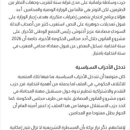
جرت وساطة برلمانية على مدى قرابة سنة لتقريب وجهات النظر بين
الطرفين، لكن التوتر بقي قائما بين الوزارة الوصية والمحامين. أعد
هؤلاء برنامج احتجاج يتضمن إضرابات متكررة، بهدف إجبار الوزارة على
قبول تعديلات جوهرية على النص. استغرب كثير من أصحاب البذلة
السوداء مصادقة عزيز أخنوش، رئيس التجمع الوطني للأحرار، على
مشروع القانون خلال أحد مجالس الحكومة الأخيرة، خاصة أن 2026
سنة انتخابية. تساءل البعض عن قبول معاداة محامي المغرب في
سنة انتخابية بامتياز.
تدخل الأحزاب السياسية
كان متوقعا أن تتدخل الأحزاب السياسية، بما فيها تلك المنتمية
للائتلاف الحكومي، في الملف لما يحمله من أهمية انتخابية. قرر حزب
التقدم والاشتراكية تنظيم ندوة حول مستقبل مهنة المحاماة في
ضوء مشروع القانون المصادق عليه من طرف مجلس الحكومة. كما
اتخذ حزب الاستقلال موقفا من هذا الملف، إذ اعتبر أمينه العام أن
الحوار يظل مفتوحا مع المحامين.
لإقناعهم، ذكّر نزار بركة بأن المسطرة التشريعية لا تزال تتيح إمكانية