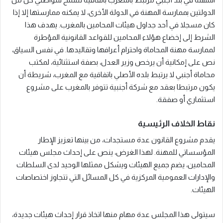
الدولتين بممارسة المهنة في الدولة الأخرى، لا يمكنه ممارستها إلا إذا
كان مسجلا في أحد جداول هيئات المحامين بالمغرب. يهدف هذا
الشرط إلى إخضاع هؤلاء المحامين للقواعد القانونية المؤطرة
لممارسة مهنة المحاماة واحترام أعرافها وتقاليدها. في نفس السياق،
نص على إمكانية أن يرخص وزير العدل، بصفة استثنائية، لمكتب
محاماة أجنبي لا يرتبط بلده الأصلي باتفاقية مع المغرب، شريطة أن
يكون مرتبطا بعقد مع شركة أجنبية تتوفر بالمغرب على مشروع
استثماري أو صفقة.
نقاط الخلاف الرئيسية
يقدم مشروع القانون عدة مستجدات، من بينها تعزيز الإطار
المؤسساتي للمهنة. لهذا الغرض، ينص على إحداث مجلس هيئات
المحامين، يضم جميع الهيئات ويشكل ممثلها الوحيد لدى السلطات
والإدارات العمومية المركزية في كل المسائل التي تتجاوز اختصاصات
الهيئات.
سيتولى هذا المجلس عدة مهام منها اتخاذ قرار إحداث هيئات جديدة،