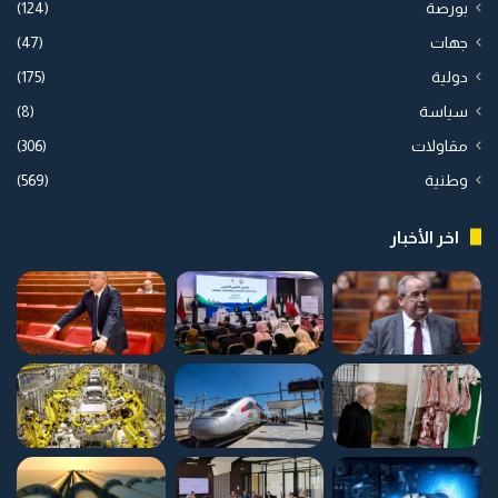
بورصة
(124)
جهات
(47)
دولية
(175)
سياسة
(8)
مقاولات
(306)
وطنية
(569)
اخر الأخبار