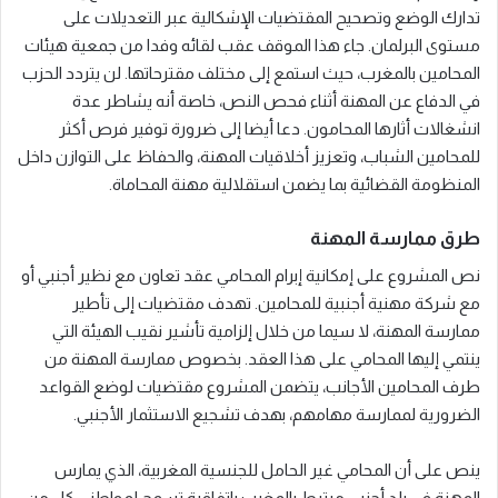
تدارك الوضع وتصحيح المقتضيات الإشكالية عبر التعديلات على
مستوى البرلمان. جاء هذا الموقف عقب لقائه وفدا من جمعية هيئات
المحامين بالمغرب، حيث استمع إلى مختلف مقترحاتها. لن يتردد الحزب
في الدفاع عن المهنة أثناء فحص النص، خاصة أنه يشاطر عدة
انشغالات أثارها المحامون. دعا أيضا إلى ضرورة توفير فرص أكثر
للمحامين الشباب، وتعزيز أخلاقيات المهنة، والحفاظ على التوازن داخل
المنظومة القضائية بما يضمن استقلالية مهنة المحاماة.
طرق ممارسة المهنة
نص المشروع على إمكانية إبرام المحامي عقد تعاون مع نظير أجنبي أو
مع شركة مهنية أجنبية للمحامين. تهدف مقتضيات إلى تأطير
ممارسة المهنة، لا سيما من خلال إلزامية تأشير نقيب الهيئة التي
ينتمي إليها المحامي على هذا العقد. بخصوص ممارسة المهنة من
طرف المحامين الأجانب، يتضمن المشروع مقتضيات لوضع القواعد
الضرورية لممارسة مهامهم، بهدف تشجيع الاستثمار الأجنبي.
ينص على أن المحامي غير الحامل للجنسية المغربية، الذي يمارس
المهنة في بلد أجنبي مرتبط بالمغرب باتفاقية تسمح لمواطني كل من