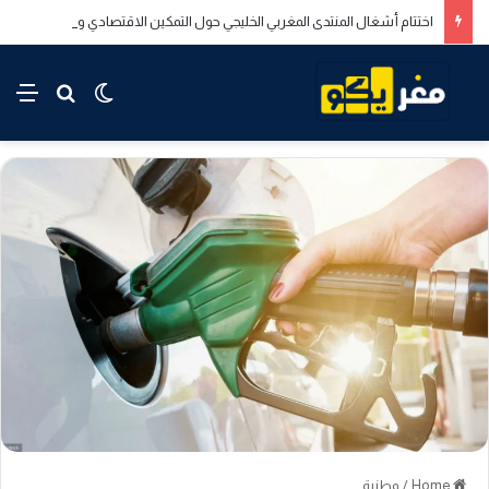
اختتام أشغال المنتدى المغربي الخليجي حول التمكين الاقتصادي والاجتماعي للشباب بالدار البيضاء
rch for
nu
Switch skin
Home
/
وطنية