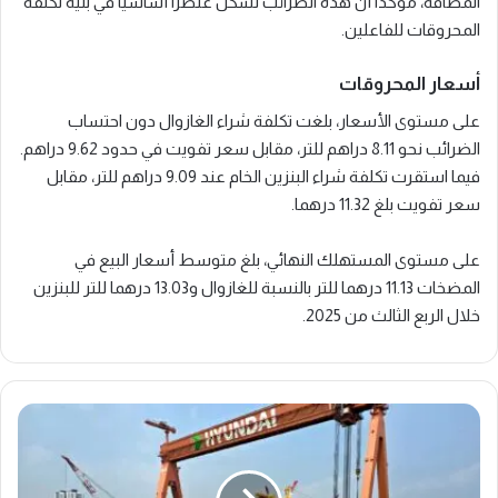
المضافة، مؤكدا أن هذه الضرائب تشكل عنصرا أساسيا في بنية تكلفة
المحروقات للفاعلين.
أسعار المحروقات
على مستوى الأسعار، بلغت تكلفة شراء الغازوال دون احتساب
الضرائب نحو 8.11 دراهم للتر، مقابل سعر تفويت في حدود 9.62 دراهم.
فيما استقرت تكلفة شراء البنزين الخام عند 9.09 دراهم للتر، مقابل
سعر تفويت بلغ 11.32 درهما.
على مستوى المستهلك النهائي، بلغ متوسط أسعار البيع في
المضخات 11.13 درهما للتر بالنسبة للغازوال و13.03 درهما للتر للبنزين
خلال الربع الثالث من 2025.
شراكة
مغربية
كورية
لبناء