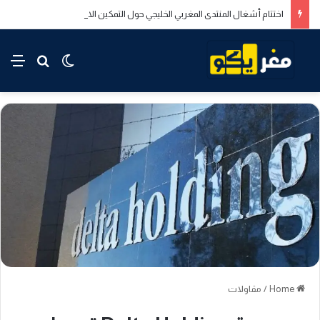
اختتام أشغال المنتدى المغربي الخليجي حول التمكين الاقتصادي والاجتماعي للشباب بالدار البيضاء
rch for
nu
Switch skin
Home
/
مقاولات