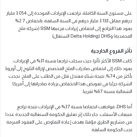
على مستوى السنة الكاملة، تراجعت الإيرادات الموحدة إلى 3.054 مليار
درهم مقابل 3.138 مليار درهم في السنة السابقة، بانخفاض 2.7%.
يعود هذا التراجع إلى انخفاض إيرادات فرعيها SSM (شركة ملح
المحمدية) وDHS (Delta Holding السنغال).
تأثر الفروع الخارجية
كانت SSM الأكثر تأثرا، حيث سجلت تراجعا بنسبة 31% في الإيرادات.
يعود ذلك إلى انخفاض صادرات الملح المخصص لإزالة الثلوج إلى أوروبا
بأكثر من 74%، نتيجة شتاء معتدل قلل من الطلب على الملح. نجحت
الشركة جزئيا في تعويض هذا الانخفاض بزيادة صادراتها إلى أمريكا
الشمالية بنسبة 67% تقريبا.
أما DHS، فواجهت انخفاضا بنسبة 37% في الإيرادات نتيجة تراجع
مبيعات الأسفلت. جاء ذلك إثر تعليق الحكومة السنغالية الجديدة عددا
من مشاريع الطرق مؤقتا، بهدف إعادة التفاوض على العقود المبرمة
تحت الحكومة السابقة.