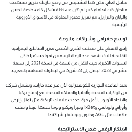
ساحل العاج. مكن هذا التشخيص من وضع خارطة طريق تستهدف
مناطق ذات اهتمام كبير لم تكن مستغلة بشكل كاف، خاصة الصين
واليابان والبرازيل، مع تعزيز حضور البطولة في الأسواق الأوروبية
الرئيسية.
توسع جغرافي وشراكات متنوعة
رافق الانفتاح على منطقة الشرق الأقصى تعزيز المناطق الجغرافية
التقليدية للبث. شهد عدد الرعاة الرسميين نموا مستمرا خلال
السنوات الأخيرة، حيث انتقل من تسعة في نسخة 2021 إلى سبعة
عشر في 2023، ليصل إلى 23 شريكا في البطولة المنظمة بالمغرب.
تمتد القاعدة التجارية للكونفدرالية الآن عبر عدة قارات، وتشمل شركاء
من الولايات المتحدة وألمانيا والمملكة المتحدة، مع إدماج تركيا
والاتحاد الأوروبي لأول مرة. جددت علامات تاريخية مثل توتال إنرجي
وأورانج ولوناسي و1xBet وفيزا وتيكنو وبوما دعمها، فيما واصلت
علامات مثل AGL ودانون ويونيليفر شراكتها.
الابتكار الرقمي ضمن الاستراتيجية