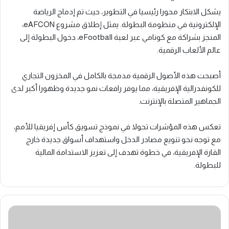
يشكل الابتكار محورا رئيسيا في التطوير، حيث تم إدماج الرياضة
الإلكترونية في منظومة البطولة. يمثل إطلاق مشروع eAFCON،
المنجز بشراكة مع كونامي عبر لعبة eFootball، دخول البطولة إلى
عالم الألعاب الرقمية.
أصبحت هذه الأصول الرقمية مدمجة بالكامل في المخزون التجاري
للكونفدرالية الإفريقية، مما يوفر رافعات نمو جديدة وظهورا أكبر لدى
الجماهير المتصلة بالإنترنت.
تعكس هذه المؤشرات تحولا في نموذج تسويق كأس إفريقيا للأمم،
مع توجه نحو تنويع مصادر الدخل واستهداف أسواق جديدة خارج
القارة الإفريقية، في خطوة تهدف إلى تعزيز الاستدامة المالية
للبطولة.
تعيين
نفيسة