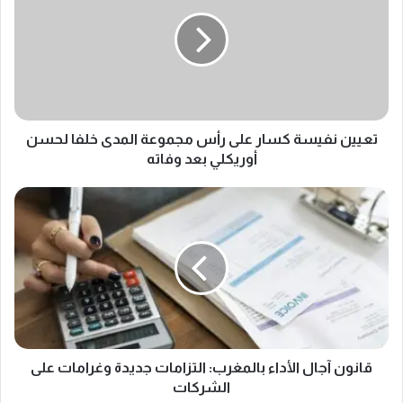
كسار
على
رأس
مجموعة
المدى
خلفا
لحسن
أوريكلي
تعيين نفيسة كسار على رأس مجموعة المدى خلفا لحسن
بعد
أوريكلي بعد وفاته
وفاته
قانون
آجال
الأداء
بالمغرب:
التزامات
جديدة
وغرامات
على
الشركات
قانون آجال الأداء بالمغرب: التزامات جديدة وغرامات على
الشركات