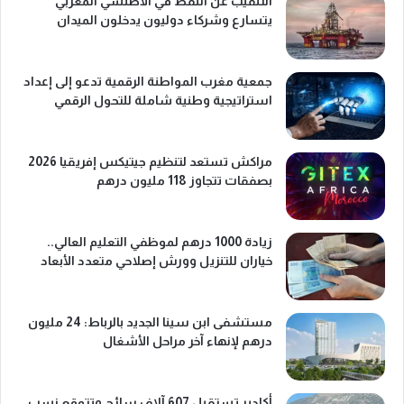
التنقيب عن النفط في الأطلسي المغربي
يتسارع وشركاء دوليون يدخلون الميدان
جمعية مغرب المواطنة الرقمية تدعو إلى إعداد
استراتيجية وطنية شاملة للتحول الرقمي
مراكش تستعد لتنظيم جيتيكس إفريقيا 2026
بصفقات تتجاوز 118 مليون درهم
زيادة 1000 درهم لموظفي التعليم العالي..
خياران للتنزيل وورش إصلاحي متعدد الأبعاد
مستشفى ابن سينا الجديد بالرباط: 24 مليون
درهم لإنهاء آخر مراحل الأشغال
أكادير تستقبل 607 آلاف سائح وتتوقع نسب