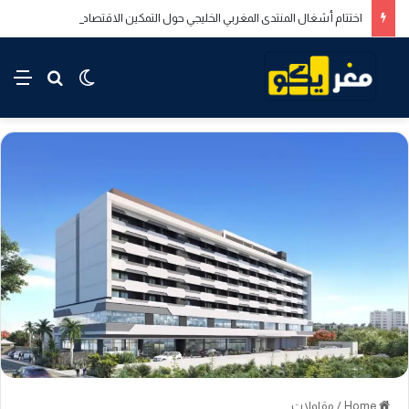
اختتام أشغال المنتدى المغربي الخليجي حول التمكين الاقتصادي والاجتماعي للشباب بالدار البيضاء
rch for
nu
Switch skin
Home
/
مقاولات