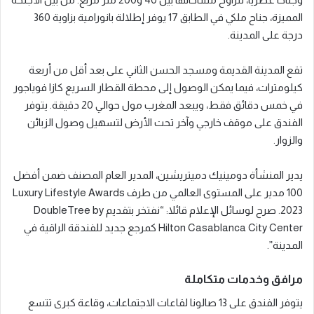
المميزة، جناح ملكي في الطابق 17 يوفر إطلالة بانورامية بزاوية 360
درجة على المدينة.
تقع المدينة القديمة ومسجد الحسن الثاني على بعد أقل من أربعة
كيلومترات، فيما يمكن الوصول إلى محطة القطار السريع كازا فوياجور
في خمس دقائق فقط، ويبعد المغرب مول حوالي 20 دقيقة. يتوفر
الفندق على موقف خارجي وآخر تحت الأرض لتسهيل وصول الزبائن
والزوار.
يدير المنشأة دومينيك دميتريشين، المدير العام المصنف ضمن أفضل
100 مدير على المستوى العالمي من طرف Luxury Lifestyle Awards
2023. صرح لوسائل الإعلام قائلا: “نفتخر بتقديم DoubleTree by
Hilton Casablanca City Center كمرجع جديد للفندقة الراقية في
المدينة”.
مرافق وخدمات متكاملة
يتوفر الفندق على 13 صالونا لقاعات الاجتماعات، وقاعة كبرى تتسع