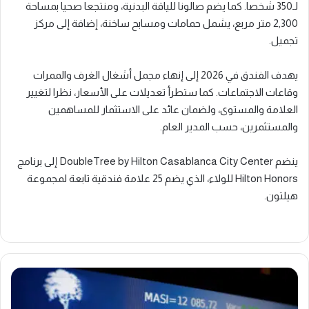
لـ350 شخصا. كما يضم صالونا للياقة البدنية، ومنتجعا صحيا بمساحة
2,300 متر مربع، يشمل حمامات ومسابح ساخنة، إضافة إلى مركز
تجميل.
يهدف الفندق في 2026 إلى إنهاء مجمل أشغال الغرف والممرات
وقاعات الاجتماعات. كما ستطرأ تعديلات على الأسعار، نظرا لتغيير
العلامة والمستوى، ولضمان عائد على الاستثمار للمساهمين
والمستثمرين، حسب المدير العام.
ينضم DoubleTree by Hilton Casablanca City Center إلى برنامج
Hilton Honors للولاء، الذي يضم 25 علامة فندقية تابعة لمجموعة
هيلتون.
بورصة
الدار
البيضاء