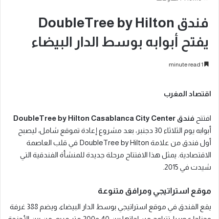
فندق DoubleTree by Hilton
يفتح أبوابه بوسط الدار البيضاء
1 minute read
اقتصاد المغرب
افتتح
فندق DoubleTree by Hilton Casablanca City Center
أبوابه يوم الثلاثاء 30 دجنبر، بعد مشروع إعادة تموقع شامل، ليصبح
أول فندق من علامة DoubleTree by Hilton في قلب العاصمة
الاقتصادية. يمثل هذا الافتتاح مرحلة جديدة للمنشأة الفندقية التي
شيدت في 2015.
موقع استراتيجي ومرافق متنوعة
يقع الفندق في موقع استراتيجي بوسط الدار البيضاء، ويضم 388 غرفة
وجناحا عصريا، تتراوح مساحاتها بين 40 و200 متر مربع. من بين الأجنحة