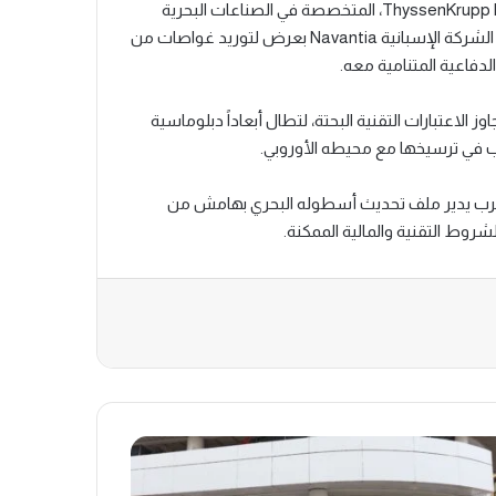
غير أن فرنسا لا تنفرد بالملف. فالشركة الألمانية ThyssenKrupp Marine Systems، المتخصصة في الصناعات البحرية
العسكرية، تخوض المنافسة بثقلها التقني المعروف، فيما تقدمت الشركة الإسبانية Navantia بعرض لتوريد غواصات من
وز الاعتبارات التقنية البحتة، لتطال أبعاداً دبلوماسية
رب في ترسيخها مع محيطه الأوروبي.
غرب يدير ملف تحديث أسطوله البحري بهامش من
روط التقنية والمالية الممكنة.
وعة
B