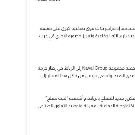
حتدمة، إذ تتزاحم ثلاث قوى صناعية كبرى على صفقة
حديث ترسانته الدفاعية وتعزيز حضوره البحري في غرب
تتقدم فرنسا بعرض يتمحور حول غواصتين من طراز Scorpène، تحمله مجموعة Naval Group إلى الرباط في إطار حزمة
المدى البعيد. وتسعى باريس من خلال هذا المسار إلى
كري جديد للتسلح بالرباط، وأسّست “لجنة تسلح”
لتكنولوجية الدفاعية المغربية وتوطيد التعاون الصناعي