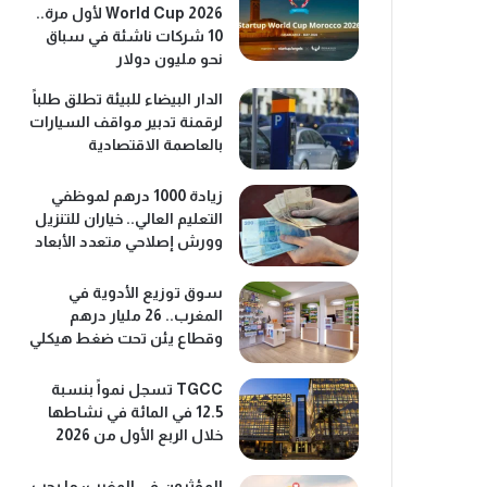
World Cup 2026 لأول مرة..
10 شركات ناشئة في سباق
نحو مليون دولار
الدار البيضاء للبيئة تطلق طلباً
لرقمنة تدبير مواقف السيارات
بالعاصمة الاقتصادية
زيادة 1000 درهم لموظفي
التعليم العالي.. خياران للتنزيل
وورش إصلاحي متعدد الأبعاد
سوق توزيع الأدوية في
المغرب.. 26 مليار درهم
وقطاع يئن تحت ضغط هيكلي
TGCC تسجل نمواً بنسبة
12.5 في المائة في نشاطها
خلال الربع الأول من 2026
المؤثرون في المغرب: ما يجب