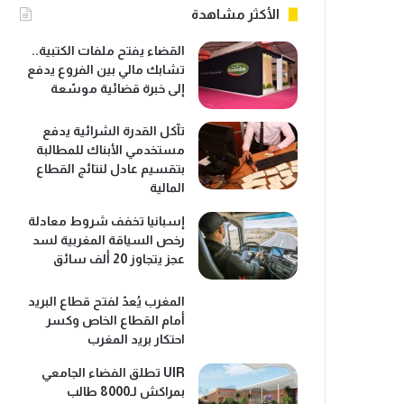
الأكثر مشاهدة
القضاء يفتح ملفات الكتبية..
تشابك مالي بين الفروع يدفع
إلى خبرة قضائية موسّعة
تآكل القدرة الشرائية يدفع
مستخدمي الأبناك للمطالبة
بتقسيم عادل لنتائج القطاع
المالية
إسبانيا تخفف شروط معادلة
رخص السياقة المغربية لسد
عجز يتجاوز 20 ألف سائق
المغرب يُعدّ لفتح قطاع البريد
أمام القطاع الخاص وكسر
احتكار بريد المغرب
UIR تطلق الفضاء الجامعي
بمراكش لـ8000 طالب