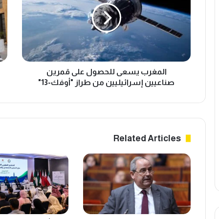
على
تُن
قمرين
025
صناعيين
بنات
إسرائيليين
صاف
من
يتجا
طراز
5.4
"أوفك-13"
مليا
المغرب يسعى للحصول على قمرين
دره
صناعيين إسرائيليين من طراز "أوفك-13"
بنمو
4.4%
Related Articles