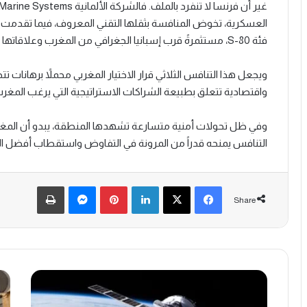
فئة S-80، مستثمرةً قرب إسبانيا الجغرافي من المغرب وعلاقاتها الدفاعية المتنامية معه.
ويجعل هذا التنافس الثلاثي قرار الاختيار المغربي محملاً برهانات تتجا
واقتصادية تتعلق بطبيعة الشراكات الاستراتيجية التي يرغب المغ
وفي ظل تحولات أمنية متسارعة تشهدها المنطقة، يبدو أن الم
التنافس يمنحه قدراً من المرونة في التفاوض واستقطاب أفضل الش
Print
Messenger
Pinterest
LinkedIn
Facebook
X
Share
المغرب
مجم
يسعى
CIH
للحصول
ank