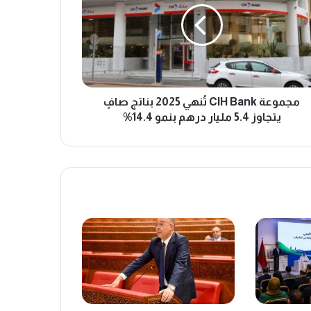
هي
2
ج
ٍ
وز
ر
مجموعة CIH Bank تُنهي 2025 بناتج صافٍ
م
يتجاوز 5.4 مليار درهم بنمو 14.4%
1