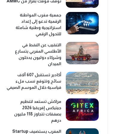
توقف مؤقت بقرار من AMMC
جمعية مغرب المواطنة
الرقمية تدعو إلى إعداد
استراتيجية وطنية شاملة
للتحول الرقمي
التنقيب عن النفط في
الأطلسي المغربي يتسارع
وشركاء دوليون يدخلون
الميدان
أكادير تستقبل 607 آلاف
سائح وتتوقع نسب ملء
قياسية خلال الموسم الصيفي
مراكش تستعد لتنظيم
جيتيكس إفريقيا 2026
بصفقات تتجاوز 118 مليون
درهم
المغرب يستضيف Startup