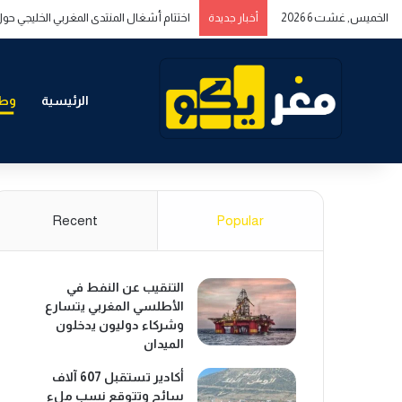
الخميس, غشت 6 2026
اختتام أشغال المنتدى المغربي الخليجي حول
أخبار جديدة
الرئيسية
وطن
Recent
Popular
التنقيب عن النفط في
الأطلسي المغربي يتسارع
وشركاء دوليون يدخلون
الميدان
أكادير تستقبل 607 آلاف
سائح وتتوقع نسب ملء