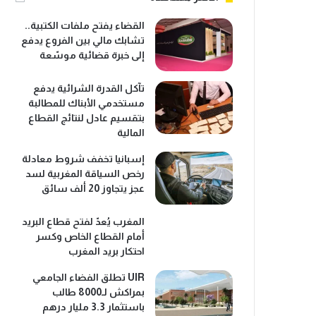
القضاء يفتح ملفات الكتبية..
تشابك مالي بين الفروع يدفع
إلى خبرة قضائية موسّعة
تآكل القدرة الشرائية يدفع
مستخدمي الأبناك للمطالبة
بتقسيم عادل لنتائج القطاع
المالية
إسبانيا تخفف شروط معادلة
رخص السياقة المغربية لسد
عجز يتجاوز 20 ألف سائق
المغرب يُعدّ لفتح قطاع البريد
أمام القطاع الخاص وكسر
احتكار بريد المغرب
UIR تطلق الفضاء الجامعي
بمراكش لـ8000 طالب
باستثمار 3.3 مليار درهم