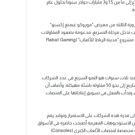
للألعاب الإلكترونية "الجميمنغ"، متوقعاً أن تصل عائدات هذا القطاع إلى ما بين 1.5 و3 مليارات دولار سنوياً بحلول عام
ورة الثالثة من معرض "موروكو غيمنغ إكسبو"
هذا القطاع بدأت تدخل مرحلة التسريع، مدعومة بصعود المقاولات
الناشئة، وتطوير التكوين، وجذب الاستثمارات الأجنبية، بالإضافة إلى مشروع "مدينة الرباط للألعاب" (Rabat Gaming
ة منذ ثلاث سنوات هو النمو السريع في عدد الشركات
العاملة في القطاع، حيث انتقل المغرب من مجرد بضعة حاملي مشاريع إلى نحو 50 مقاولة ناشئة مهيكلة. وأضاف أن
وبدأت بالفعل في تسويق إنتاجاتها على المنصات
لى قدرة هذه الشركات على الاستمرار وتوليد رقم
اً من الاستوديوهات المغربية أصبحت حاضرة في الأسواق
ة لمنصات الألعاب الكبرى (Consoles).