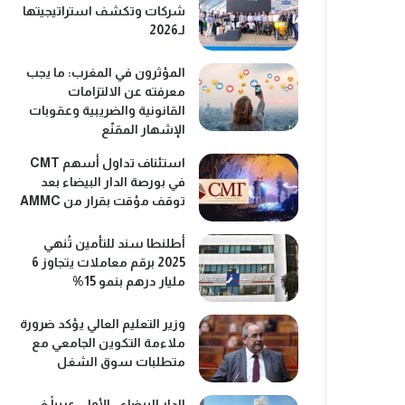
شركات وتكشف استراتيجيتها
لـ2026
المؤثرون في المغرب: ما يجب
معرفته عن الالتزامات
القانونية والضريبية وعقوبات
الإشهار المقنّع
استئناف تداول أسهم CMT
في بورصة الدار البيضاء بعد
توقف مؤقت بقرار من AMMC
أطلنطا سند للتأمين تُنهي
2025 برقم معاملات يتجاوز 6
مليار درهم بنمو 15%
وزير التعليم العالي يؤكد ضرورة
ملاءمة التكوين الجامعي مع
متطلبات سوق الشغل
الدار البيضاء.. الأولى عربياً في