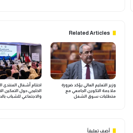
ب
ي
ي
ج
ض
ي
ا
ة
ء
ت
Related Articles
ت
ح
س
ل
ت
ي
ه
ة
ل
ا
ت
ل
د
م
ا
ي
وزير التعليم العالي يؤكد ضرورة
اختتام أشغال المنتدى ا
و
ا
ملاءمة التكوين الجامعي مع
الخليجي حول التمكين ال
ل
ه
متطلبات سوق الشغل
والاجتماعي للشباب بالدا
ا
ف
ت
ي
ا
ت
ل
أ
ث
م
ل
ي
أضف تعليقاً