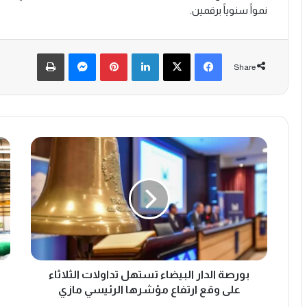
نمواً سنوياً برقمين.
Print
Messenger
Pinterest
LinkedIn
X
Facebook
Share
ب
ه
و
ل
ر
ت
ص
ن
ة
ج
ا
ح
ل
ا
د
س
ا
ت
ر
بورصة الدار البيضاء تستهل تداولات الثلاثاء
ر
ا
ا
على وقع ارتفاع مؤشرها الرئيسي مازي
ل
ت