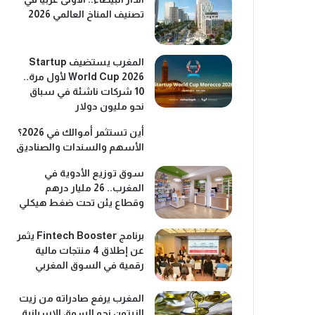
تصنيف المناخ العالمي 2026
المغرب يستضيف Startup
World Cup 2026 لأول مرة..
10 شركات ناشئة في سباق
نحو مليون دولار
أين تستثمر أموالك في 2026؟
الأسهم والسندات والصناديق
سوق توزيع الأدوية في
المغرب.. 26 مليار درهم
وقطاع يئن تحت ضغط هيكلي
برنامج Fintech Booster يثمر
عن إطلاق 4 منتجات مالية
رقمية في السوق المغربي
المغرب يرفع صادراته من زيت
الزيتون نحو السوق الإسبانية