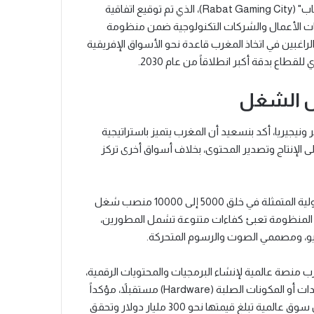
ولمواكبة هذا الزخم، تراهن الوزارة على مشروع "مدينة الرباط للألعاب" (Rabat Gaming City)، الذي تم توقيع اتفاقية
ت الأعمال والشركات التكنولوجية ضمن منظومة
اغبين في اتخاذ المغرب قاعدة نحو الأسواق الإفريقية
طاع بدقة أكبر انطلاقاً من عام 2030.
ص الشغل
نيجيريا، أكد بنسعيد أن المغرب يتميز باستراتيجية
 الإنتاج وتصدير المحتوى، بخلاف أسواق أخرى تركز
وعلى مستوى التشغيل، توقع الوزير أن يتجاوز القطاع الأهداف الأولية المتمثلة في خلق 5000 إلى 10000 منصب شغل
ة. وأشار إلى أن المنظومة تعبئ كفاءات متنوعة تشمل المطورين،
اريو، ومصممي الصوت والرسوم المتحركة.
 منصة عالمية لإنشاء البرمجيات والمحتويات الرقمية،
مع عدم استبعاد استقطاب أنشطة صناعية مرتبطة بتصنيع المعدات أو المكونات الصلبة (Hardware) مستقبلاً، مؤكداً
أن "الجميمنغ" ليس مهنة للمستقبل بل هو مهنة الحاضر، في ظل سوق عالمية تبلغ قيمتها نحو 300 مليار دولار وتحقق