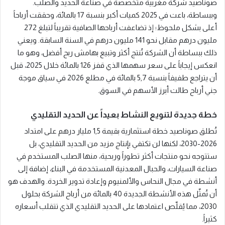
صوناصيد شركة مغربية متخصصة في صناعة الحديد والصلب.
وببساطة، باعت في 2025 كميات أكبر بنسبة 17 بالمائة، وحققت أرباحاً
أعلى بشكل ملحوظ؛ إذ تضاعفت أرباحها الصافية تقريباً لتبلغ 272
مليون درهم مقابل نحو 141 مليون درهم في السنة السابقة. ويعني
ذلك ببساطة أن الشركة تُنتج أكثر وتبيع بهامش ربح أفضل، وهو ما
انعكس إيجاباً على سعر سهمها الذي قفز 126 بالمائة خلال 2025، قبل
أن يتراجع طفيفاً بنسبة 5,7 بالمائة في مطلع 2026 في سياق موجة
جني أرباح طالت أبرز الأسهم في السوق.
خطة جديدة لتنويع النشاط بعيداً عن الحديد التقليدي
تُطلق صوناصيد خطة استثمارية بقيمة 1,5 مليار درهم على امتداد
2026-2030، لكنها لن تكتفي بإنتاج مزيد من الحديد التقليدي، بل
ستتوجه نحو منتجات أكثر تطوراً وربحية، منها الصلب المستخدم في
صناعة السيارات، والحبال المعدنية المستخدمة في البناء، إضافة إلى
أنشطة في مجال النحاس والألمنيوم وإعادة تدوير الخردة. والهدف هو
أن تُمثّل هذه الأنشطة الجديدة 40 بالمائة من أرباح الشركة بحلول
2030، مما يُقلّص اعتمادها على الحديد التقليدي الذي تتقلب أسعاره
كثيراً.