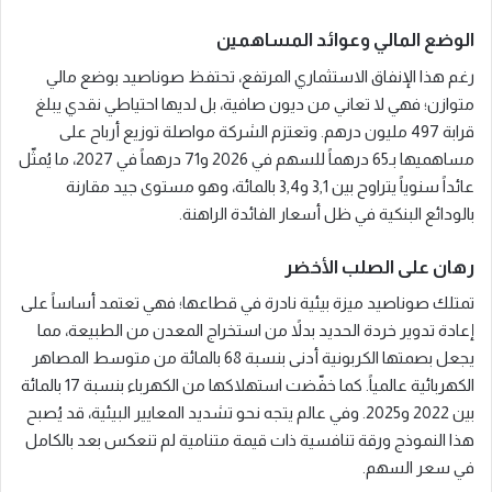
الوضع المالي وعوائد المساهمين
رغم هذا الإنفاق الاستثماري المرتفع، تحتفظ صوناصيد بوضع مالي
متوازن؛ فهي لا تعاني من ديون صافية، بل لديها احتياطي نقدي يبلغ
قرابة 497 مليون درهم. وتعتزم الشركة مواصلة توزيع أرباح على
مساهميها بـ65 درهماً للسهم في 2026 و71 درهماً في 2027، ما يُمثّل
عائداً سنوياً يتراوح بين 3,1 و3,4 بالمائة، وهو مستوى جيد مقارنة
بالودائع البنكية في ظل أسعار الفائدة الراهنة.
رهان على الصلب الأخضر
تمتلك صوناصيد ميزة بيئية نادرة في قطاعها؛ فهي تعتمد أساساً على
إعادة تدوير خردة الحديد بدلاً من استخراج المعدن من الطبيعة، مما
يجعل بصمتها الكربونية أدنى بنسبة 68 بالمائة من متوسط المصاهر
الكهربائية عالمياً. كما خفّضت استهلاكها من الكهرباء بنسبة 17 بالمائة
بين 2022 و2025. وفي عالم يتجه نحو تشديد المعايير البيئية، قد يُصبح
هذا النموذج ورقة تنافسية ذات قيمة متنامية لم تنعكس بعد بالكامل
في سعر السهم.