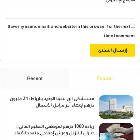
ق
ا
ا
ع
ل
ي
م
ة
ح
Save my name, email, and website in this browser for the next
ل
time I comment.
ي
ة
Recent
Popular
مستشفى ابن سينا الجديد بالرباط: 24 مليون
درهم لإنهاء آخر مراحل الأشغال
زيادة 1000 درهم لموظفي التعليم العالي..
خياران للتنزيل وورش إصلاحي متعدد الأبعاد