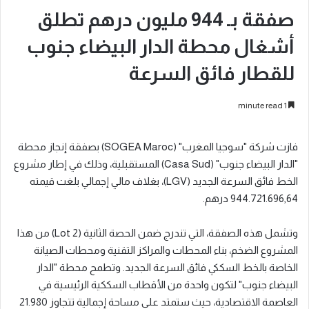
صفقة بـ 944 مليون درهم تطلق
أشغال محطة الدار البيضاء جنوب
للقطار فائق السرعة
1 minute read
فازت شركة "سوجيا المغرب" (SOGEA Maroc) بصفقة إنجاز محطة
"الدار البيضاء جنوب" (Casa Sud) المستقبلية، وذلك في إطار مشروع
الخط فائق السرعة الجديد (LGV)، بغلاف مالي إجمالي بلغت قيمته
944.721.696,64 درهم.
وتشمل هذه الصفقة، التي تندرج ضمن الحصة الثانية (Lot 2) من هذا
المشروع الضخم، بناء المحطات والمراكز التقنية ومحطات الصيانة
الخاصة بالخط السككي فائق السرعة الجديد. وتطمح محطة "الدار
البيضاء جنوب" لتكون واحدة من الأقطاب السككية الرئيسية في
العاصمة الاقتصادية، حيث ستمتد على مساحة إجمالية تتجاوز 21.980