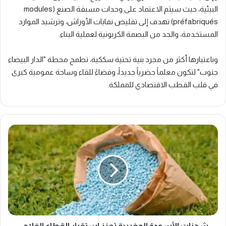
البيئية، حيث سيتم الاعتماد على وحدات مسبقة الصنع (modules
préfabriqués) تهدف إلى تقليص نفايات الأوراش، وترشيد الموارد
المستخدمة، والحد من البصمة الكربونية لعملية البناء.
وباعتبارها أكثر من مجرد بنية تحتية سككية، تطمح محطة "الدار البيضاء
جنوب" لتكون معلماً حضرياً جديداً، وفضاءً للقاء وساحة عمومية كبرى
في قلب القطب الاقتصادي للمملكة.
ش
ح
ن
ا
ت
ا
ل
أ
س
م
شحنات الأسمدة المغربية تعزز استقرار القطاع الفلاحي