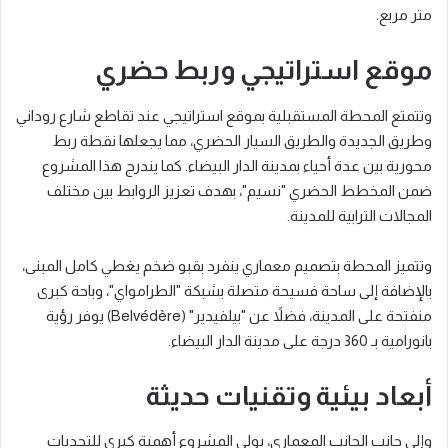
متر مربع.
موقع استراتيجي وربط حضري
وتتمتع المحطة المستقبلية بموقع استراتيجي عند تقاطع شارع روداني
وطريق الجديدة والطريق السيار الحضري، مما يجعلها نقطة ربط
محورية بين عدة أحياء بمدينة الدار البيضاء. كما يندرج هذا المشروع
ضمن المخطط الحضري "نسيم"، بهدف تعزيز الروابط بين مختلف
المجالات الترابية للمدينة.
وتتميز المحطة بتصميم معماري ينفرد بقبو ضخم يغطي كامل المبنى،
بالإضافة إلى ساحة فسيحة متصلة بشبكة "الطرامواي"، وباحة كبرى
منفتحة على المدينة، فضلاً عن "بيلفيدير" (Belvédère) يوفر رؤية
بانورامية بـ 360 درجة على مدينة الدار البيضاء.
أبعاد بيئية وتقنيات حديثة
وإلى جانب الجانب المعماري، يولي المشروع أهمية كبرى للتحديات