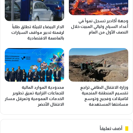
ا
ا
ل
ل
ق
إ
وجهة أكادير تسجل نمواً في
ط
ن
أعداد السياح وليالي المبيت خلال
الدار البيضاء للبيئة تطلق طلباً
ا
ت
النصف الأول من العام
لرقمنة تدبير مواقف السيارات
ع
ا
بالعاصمة الاقتصادية
ا
ج
ل
ا
ف
ل
ل
و
ا
ط
ح
ن
ي
ي
ا
و
وزارة الانتقال الطاقي تراجع
محدودية الموارد المالية
ل
ي
تقسيم المنطقة المنجمية
للجماعات الترابية تعيق تطوير
ه
غ
لتافيلالت وفجيج وتوسع
الخدمات العمومية وتعرقل مسار
ن
ط
مساحتها المستهدفة
الانتقال الأخضر
د
ي
ي
4
و
0
أضف تعليقاً
ت
ف