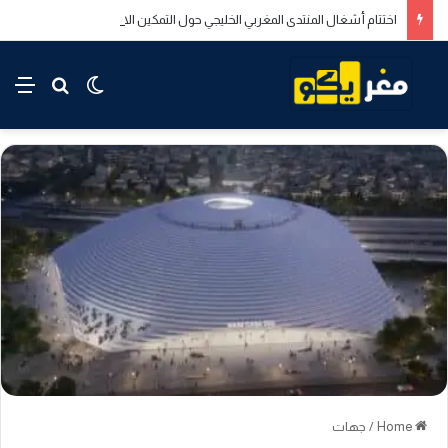
اختتام أشغال المنتدى المغربي الخليجي حول التمكين الاقتصادي والاجتماعي للشباب بالدار البيضاء
rch for
nu
Switch skin
Home
/
جهات