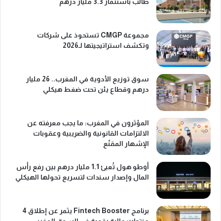
طالب باستثمار 3.3 مليار درهم
مجموعة CMGP تستحوذ على شركات
وتكشف استراتيجيتها لـ2026
سوق توزيع الأدوية في المغرب.. 26 مليار
درهم وقطاع يئن تحت ضغط هيكلي
المؤثرون في المغرب: ما يجب معرفته عن
الالتزامات القانونية والضريبية وعقوبات
الإشهار المقنّع
أوطو هول تُعبئ 1.1 مليار درهم بين رفع رأس
المال وإصدار سندات لتسريع تحولها الهيكلي
برنامج Fintech Booster يثمر عن إطلاق 4
منتجات مالية رقمية في السوق المغربي