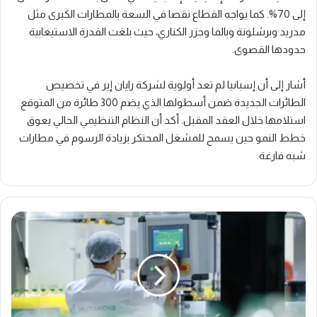
إلى 70%. كما يواجه القطاع نقصا في السعة بالمطارات الكبرى مثل
مدريد وبرشلونة وبالما وجزر الكناري، حيث بلغت القدرة الاستيعابية
حدودها القصوى.
أشار إلى أن إسبانيا لم تعد أولوية لشركة رايان إير في تخصيص
الطائرات الجديدة ضمن أسطولها الذي يضم 300 طائرة من المتوقع
استلامها خلال العقد المقبل. أكد أن النظام التنظيمي الحالي يعوق
خطط النمو حين يسمح للمشغل المحتكر بزيادة الرسوم في مطارات
شبه فارغة.
"موتانديس"
تحقق
نموا
بـ10%
في
النتيجة
الصافية