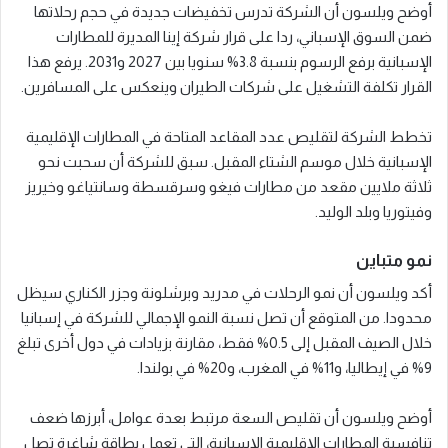
أوضح ويلسون أن الشركة تدرس تخفيضات جديدة في حجم رحلاتها
ضمن السوق الإسباني، ردا على قرار شركة إينا المديرة للمطارات
الإسبانية برفع الرسوم بنسبة 3.8% سنويا بين 2027 و2031. يرفع هذا
القرار تكلفة التشغيل على شركات الطيران وينعكس على المسافرين.
تخطط الشركة لتقليص عدد المقاعد المتاحة في المطارات الإقليمية
الإسبانية خلال موسم الشتاء المقبل. سبق للشركة أن سحبت نحو
ثلاثة ملايين مقعد من مطارات فيغو وسرقسطة وسانتياغو وخيريز
وفيتوريا وبلد الوليد.
نمو متباين
أكد ويلسون أن نمو الرحلات في مدريد وبرشلونة وجزر الكناري سيظل
محدودا. من المتوقع أن تصل نسبة النمو الإجمالي للشركة في إسبانيا
خلال الصيف المقبل إلى 0.5% فقط، مقارنة بزيادات في دول أخرى تبلغ
9% في إيطاليا، و11% في المغرب، و20% في بولندا.
أوضح ويلسون أن تقليص السعة مرتبط بعدة عوامل، أبرزها ضعف
تنافسية المطارات الإقليمية الإسبانية، التي تعمل بطاقة شاغرة تصل