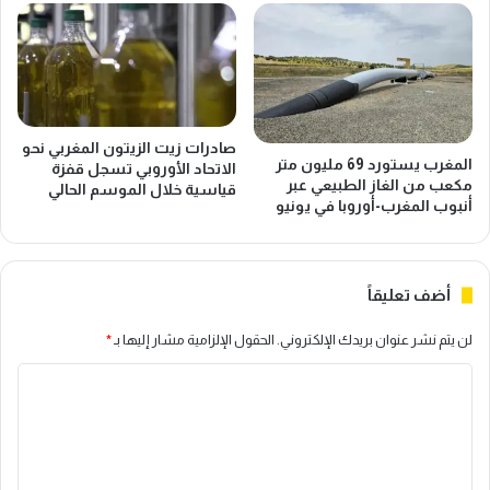
ا
ح
ر
ض
ة
و
ا
ر
ل
ا
ا
ل
ق
صادرات زيت الزيتون المغربي نحو
م
ت
المغرب يستورد 69 مليون متر
الاتحاد الأوروبي تسجل قفزة
غ
مكعب من الغاز الطبيعي عبر
ص
قياسية خلال الموسم الحالي
أنبوب المغرب-أوروبا في يونيو
ر
ا
ب
د
ض
ن
م
ح
أضف تعليقاً
ن
و
ا
ت
لن يتم نشر عنوان بريدك الإلكتروني.
الحقول الإلزامية مشار إليها بـ
*
ل
ح
ق
د
ا
و
ي
ل
ى
ث
ا
م
ت
ل
ن
ع
ا
ظ