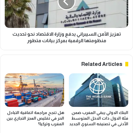
م
ز
ا
ا
ل
ل
م
أ
ب
م
ا
ن
تعزيز الأمن السيبراني يدفع وزارة الاقتصاد نحو تحديث
د
ا
منظومتها الرقمية بمركز بيانات متطور
ل
ل
ا
س
ت
ي
Related Articles
ا
ب
ل
ر
ت
ا
ج
ن
ا
ي
ر
ي
ي
د
ة
ف
البنك الدولي يبقي المغرب ضمن
هل تنجح مراجعة اتفاقية التبادل
ي
ع
فئة الدول ذات الدخل المتوسط
الحر في تقليص العجز التجاري بين
ع
و
الأدنى في تصنيفه السنوي الجديد
المغرب وتركيا؟
ز
ز
ز