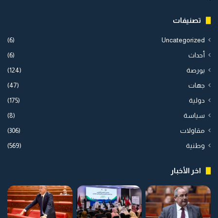
تصنيفات
(6)
Uncategorized
أحداث
(6)
بورصة
(124)
جهات
(47)
دولية
(175)
سياسة
(8)
مقاولات
(306)
وطنية
(569)
اخر الأخبار