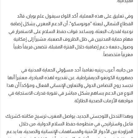
الميدانية.
وفي تعليق على هذه العملية، أكد اللواء سيفول علم بويان، قائد
القطاع الشمالي لبعثة "مونوسكو"، أن الدعم المغربي يشكل إضافة
نوعية لقدرات البعثة، ويساعد قوات حفظ السلام على الاستمرار في
مهام حماية المدنيين في ظل الظروف الصعبة، مشيراً إلى إمكانية
وصول دفعة دعم إضافية خلال الفترة المقبلة، تتضمن فريقاً طبياً
مغربياً متخصصاً.
من جانبه، أعرب رينيه نغامبا، أحد مسؤولي الحماية المدنية في
جمهورية الكونغو الديمقراطية، عن تقديره لهذه المبادرة، معتبراً أنها
تجسد روح التضامن الدولي والتعاون الإنساني الفعال، ومؤكداً أن هذا
النوع من الدعم يساهم بشكل مباشر في تقوية قدرات الاستجابة في
مواجهة الأزمات الصحية الطارئة.
وبهذا التدخل اللوجستي الجديد، يواصل المغرب ترسيخ مكانته كشريك
فاعل واستراتيجي في منظومة حفظ السلام الدولية، من خلال
المزاوجة بين الأدوار الأمنية والمساهمات الإنسانية والصحية، بما يدعم