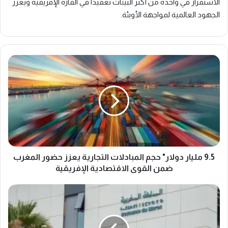
الاستقرار في واحدة من أكثر البيئات تعقيداً في القارة الإفريقية ويعزز
الجهود العالمية لمواجهة الأوبئة.
9
.
5
م
ل
ي
ا
ر
د
و
9.5 مليار دولار" حجم المبادلات التجارية يعزز حضور المغرب
ل
ضمن القوى الاقتصادية الإفريقية
ا
ر
ت
"
ع
ح
ز
ج
ي