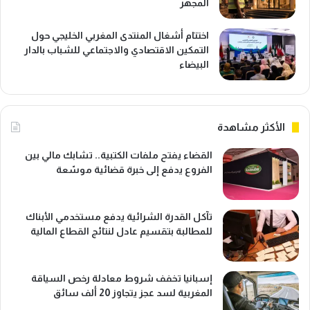
المجهر
اختتام أشغال المنتدى المغربي الخليجي حول
التمكين الاقتصادي والاجتماعي للشباب بالدار
البيضاء
الأكثر مشاهدة
القضاء يفتح ملفات الكتبية.. تشابك مالي بين
الفروع يدفع إلى خبرة قضائية موسّعة
تآكل القدرة الشرائية يدفع مستخدمي الأبناك
للمطالبة بتقسيم عادل لنتائج القطاع المالية
إسبانيا تخفف شروط معادلة رخص السياقة
المغربية لسد عجز يتجاوز 20 ألف سائق