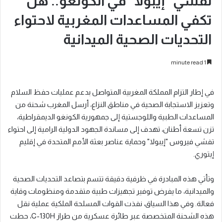
تفشي “إيبولا” في الكونغو.. هل
تكفي المساعدات المغربية لاحتواء
التحديات الصحية الميدانية
1 minute read
في إطار التزام المملكة المغربية المتواصل بدعم عمليات حفظ السلام
وتعزيز الاستجابة الصحية في مناطق النزاع، أرسل المغرب شحنة من
المساعدات الطبية واللوجستية إلى جمهورية الكونغو الديمقراطية،
تزن تسعة أطنان، تهدف إلى مساندة الجهود الدولية الرامية إلى احتواء
تفشي فيروس "إيبولا" وحماية عناصر بعثة الأمم المتحدة في إقليم
إيتوري.
وتأتي هذه المبادرة في ظرفية دقيقة تتسم بتصاعد التحديات الصحية
والميدانية، ما يفرض توفير تجهيزات طبية متقدمة ومنظومات وقاية
فعالة. وفي هذا السياق، نفذت القوات المسلحة الملكية عملية نقل
هذه الشحنة المتخصصة عبر طائرة عسكرية من طراز C-130H، حطت