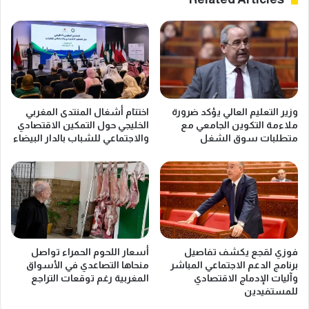
ف
م
ا
ح
ل
ط
ك
ة
ب
ا
ي
ل
ر
د
ب
وزير التعليم العالي يؤكد ضرورة
اختتام أشغال المنتدى المغربي
ا
ا
ملاءمة التكوين الجامعي مع
الخليجي حول التمكين الاقتصادي
ر
ل
متطلبات سوق الشغل
والاجتماعي للشباب بالدار البيضاء
ا
ر
ل
ب
ب
ا
ي
ط
ض
ي
ا
ع
ء
ي
ج
د
فوزي لقجع يكشف تفاصيل
أسعار اللحوم الحمراء تواصل
ن
ر
برنامج الدعم الاجتماعي المباشر
منحاها التصاعدي في الأسواق
و
س
وآليات الإدماج الاقتصادي
المغربية رغم توقعات التراجع
ب
م
للمستفيدين
ل
ا