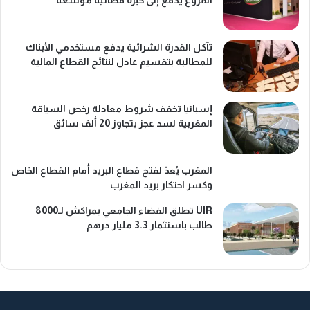
الفروع يدفع إلى خبرة قضائية موسّعة
تآكل القدرة الشرائية يدفع مستخدمي الأبناك
للمطالبة بتقسيم عادل لنتائج القطاع المالية
إسبانيا تخفف شروط معادلة رخص السياقة
المغربية لسد عجز يتجاوز 20 ألف سائق
المغرب يُعدّ لفتح قطاع البريد أمام القطاع الخاص
وكسر احتكار بريد المغرب
UIR تطلق الفضاء الجامعي بمراكش لـ8000
طالب باستثمار 3.3 مليار درهم