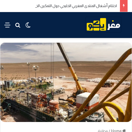
اختتام أشغال المنتدى المغربي الخليجي حول التمكين الاقتصادي والاجتماعي للشباب بالدار البيضاء
rch for
nu
Switch skin
Home
/
وطنية