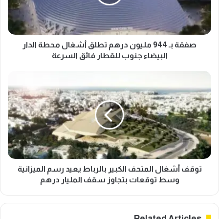
ـ
9
4
4
م
صفقة بـ 944 مليون درهم تطلق أشغال محطة الدار
ل
البيضاء جنوب للقطار فائق السرعة
ي
و
ت
ن
و
د
ق
ر
ف
ه
أ
م
ش
ت
غ
ط
ا
ل
ل
ق
ا
توقف أشغال المتحف الكبير بالرباط يعيد رسم الميزانية
أ
ل
وسط توقعات بتجاوز سقف المليار درهم
ش
م
غ
ت
ا
ح
Related Articles
ل