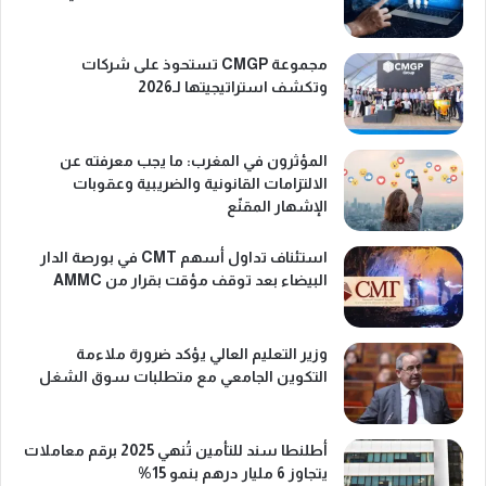
مجموعة CMGP تستحوذ على شركات
وتكشف استراتيجيتها لـ2026
المؤثرون في المغرب: ما يجب معرفته عن
الالتزامات القانونية والضريبية وعقوبات
الإشهار المقنّع
استئناف تداول أسهم CMT في بورصة الدار
البيضاء بعد توقف مؤقت بقرار من AMMC
وزير التعليم العالي يؤكد ضرورة ملاءمة
التكوين الجامعي مع متطلبات سوق الشغل
أطلنطا سند للتأمين تُنهي 2025 برقم معاملات
يتجاوز 6 مليار درهم بنمو 15%