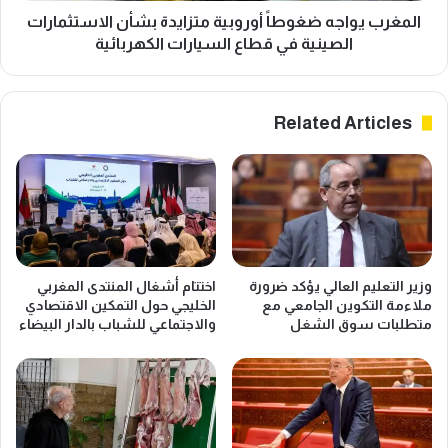
.
ج
المغرب يواجه ضغوطاً أوروبية متزايدة بشأن الاستثمارات
ن
ه
الصينية في قطاع السيارات الكهربائية
ح
ض
و
غ
ت
و
Related Articles
ج
ط
ا
اً
و
أ
ز
و
ا
ر
ل
و
ت
ب
ب
ي
وزير التعليم العالي يؤكد ضرورة
اختتام أشغال المنتدى المغربي
ا
ة
ملاءمة التكوين الجامعي مع
الخليجي حول التمكين الاقتصادي
د
م
متطلبات سوق الشغل
والاجتماعي للشباب بالدار البيضاء
ل
ت
ا
ز
ل
ا
ت
ي
ق
د
ل
ة