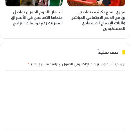
ي
ب
د
ش
فوزي لقجع يكشف تفاصيل
أسعار اللحوم الحمراء تواصل
ي
أ
برنامج الدعم الاجتماعي المباشر
منحاها التصاعدي في الأسواق
و
ن
وآليات الإدماج الاقتصادي
المغربية رغم توقعات التراجع
د
ا
للمستفيدين
م
ل
ج
ا
ا
س
أضف تعليقاً
ل
ت
ا
ث
لن يتم نشر عنوان بريدك الإلكتروني.
الحقول الإلزامية مشار إليها بـ
*
ق
م
ت
ا
ا
ص
ر
ا
ا
ل
د
ت
ت
ف
ا
ع
ي
ل
س
ص
ل
ل
ي
ي
ا
ن
س
ي
ق