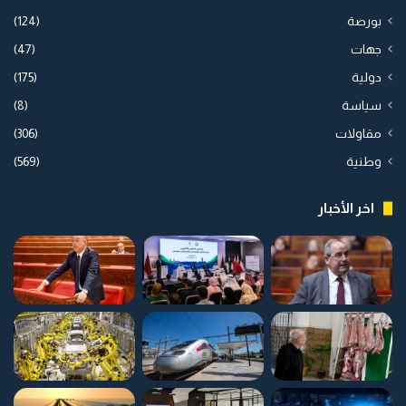
بورصة
(124)
جهات
(47)
دولية
(175)
سياسة
(8)
مقاولات
(306)
وطنية
(569)
اخر الأخبار