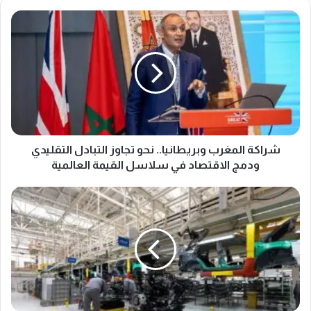
ش
ر
ا
ك
ة
ا
ل
م
غ
ر
شراكة المغرب وبريطانيا.. نحو تجاوز التبادل التقليدي
ب
ودمج الاقتصاد في سلاسل القيمة العالمية
و
ب
ا
ر
ل
ي
م
ط
غ
ا
ر
ن
ب
ي
ي
ا
و
.
ا