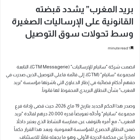
بريد المغرب” يشدد قبضته
القانونية على الإرساليات الصغيرة
وسط تحولات سوق التوصيل
1 minute read
انضمت شركة "ساتيام للإرساليات" (CTM Messagerie)، التابعة
لمجموعة "ساتيام" (CTM)، إلى قائمة فاعلي التوصيل الذين صدرت في
حقهم أحكام قضائية في إطار الدعاوى التي باشرتها مؤسسة "بريد
المغرب" بشأن النطاق البريدي المحفوظ لها قانوناً.
وصدر هذا الحكم الجديد بتاريخ 19 ماي 2026، حيث قضى بإدانة فرع
مجموعة "ساتيام" وأدائه تعويضاً قدره 20.000 درهم لفائدة "بريد
المغرب"، مع أمره بالتوقف عن ممارسة النشاط الذي يعتبر داخلاً
ضمن النطاق الحصري للمؤسسة العمومية. ويعد هذا القرار حكماً
صادراً عن محكمة الدرجة الأولى، وهو ما يجعله قابلاً للاستئناف.