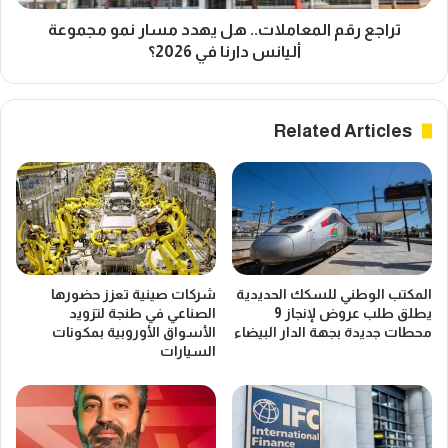
خ
ا
ا
ل
تراجع رقم المعاملات.. هل يهدد مسار نمو مجموعة
ر
م
أليانس دارنا في 2026؟
ي
ع
ع
ا
ز
م
Related Articles
ز
ل
ن
ا
ت
ت
ا
.
ئ
.
ج
ه
ت
ل
أ
ي
المكتب الوطني للسكك الحديدية
شركات صينية تعزز حضورها
م
ه
يطلق طلب عروض لإنجاز 9
الصناعي في طنجة لتزويد
ي
د
محطات جديدة بجهة الدار البيضاء
الأسواق الأوروبية بمكونات
ن
د
السيارات
ا
م
ل
س
و
ا
ف
ر
ا