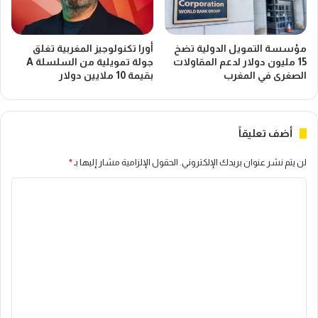
ن
ء
م
و
و
ي
م
مؤسسة التمويل الدولية تضخ
أورا تكنولوجيز المغربية تغلق
ر
ج
15 مليون دولار لدعم المقاولات
جولة تمويلية من السلسلة A
ف
م
الصغرى في المغرب
بقيمة 10 ملايين دولار
ع
و
أ
ع
ق
ة
أضف تعليقاً
س
أ
ا
ل
لن يتم نشر عنوان بريدك الإلكتروني.
الحقول الإلزامية مشار إليها بـ
*
ط
ي
ه
ا
ا
ا
ن
ا
س
ل
ل
د
ت
م
ا
ع
و
ر
ح
ن
ل
د
ا
ي
ة
ف
إ
ي
ق