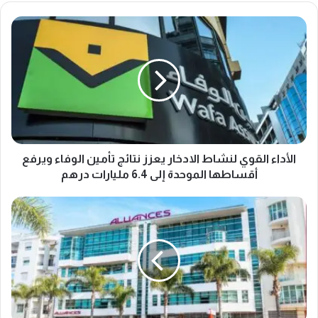
ا
ل
أ
د
ا
ء
ا
ل
ق
و
الأداء القوي لنشاط الادخار يعزز نتائج تأمين الوفاء ويرفع
ي
أقساطها الموحدة إلى 6.4 مليارات درهم
ل
ن
ت
ش
ر
ا
ا
ط
ج
ا
ع
ل
ر
ا
ق
د
م