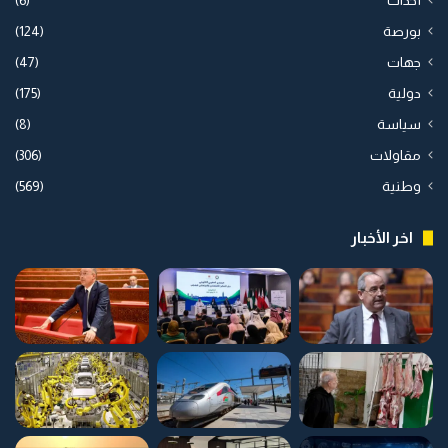
أحداث
(6)
بورصة
(124)
جهات
(47)
دولية
(175)
سياسة
(8)
مقاولات
(306)
وطنية
(569)
اخر الأخبار