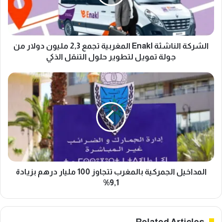
2,3
مليون
دولار
من
جولة
الشركة الناشئة Enakl المغربية تجمع 2,3 مليون دولار من
تمويل
جولة تمويل لتطوير حلول التنقل الذكي
لتطوير
حلول
المداخيل
التنقل
الجمركية
الذكي
بالمغرب
تتجاوز
100
مليار
درهم
بزيادة
9,1%
المداخيل الجمركية بالمغرب تتجاوز 100 مليار درهم بزيادة
9,1%
Related Articles