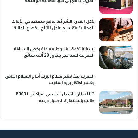
الفروع يدفع إلى خبرة قضائية موسّعة
تآكل القدرة الشرائية يدفع مستخدمي الأبناك
للمطالبة بتقسيم عادل لنتائج القطاع المالية
إسبانيا تخفف شروط معادلة رخص السياقة
المغربية لسد عجز يتجاوز 20 ألف سائق
المغرب يُعدّ لفتح قطاع البريد أمام القطاع الخاص
وكسر احتكار بريد المغرب
UIR تطلق الفضاء الجامعي بمراكش لـ8000
طالب باستثمار 3.3 مليار درهم