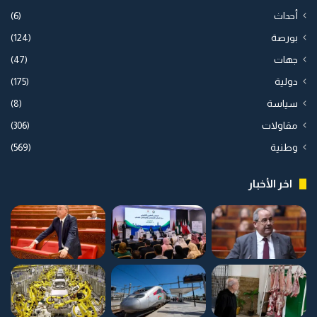
أحداث
(6)
بورصة
(124)
جهات
(47)
دولية
(175)
سياسة
(8)
مقاولات
(306)
وطنية
(569)
اخر الأخبار