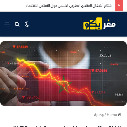
اختتام أشغال المنتدى المغربي الخليجي حول التمكين الاقتصادي والاجتماعي للشباب بالدار البيضاء
rch for
nu
Switch skin
Home
/
وطنية