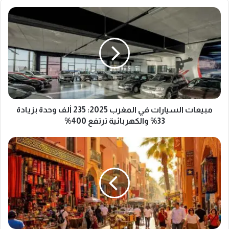
مبيعات
السيارات
في
المغرب
2025:
235
ألف
وحدة
بزيادة
33%
مبيعات السيارات في المغرب 2025: 235 ألف وحدة بزيادة
والكهربائية
33% والكهربائية ترتفع 400%
ترتفع
400%
السياحة
في
المغرب
2025:
19.8
مليون
سائح
و124
مليار