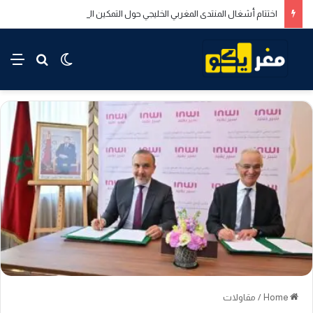
اختتام أشغال المنتدى المغربي الخليجي حول التمكين الاقتصادي والاجتماعي للشباب بالدار البيضاء
rch for
nu
Switch skin
Home
/
مقاولات