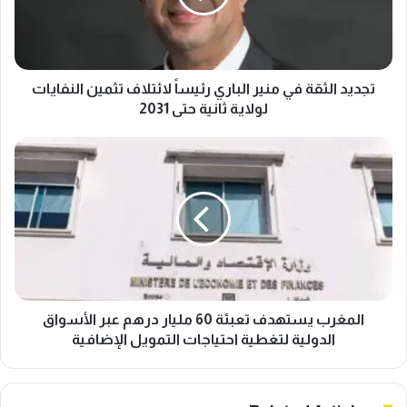
ا
ل
ث
ق
ة
تجديد الثقة في منير الباري رئيساً لائتلاف تثمين النفايات
ف
لولاية ثانية حتى 2031
ي
م
ا
ن
ل
ي
م
ر
غ
ا
ر
ل
ب
ب
ي
ا
س
ر
ت
ي
ه
المغرب يستهدف تعبئة 60 مليار درهم عبر الأسواق
ر
د
الدولية لتغطية احتياجات التمويل الإضافية
ئ
ف
ي
ت
س
ع