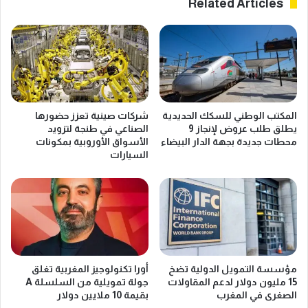
Related Articles
اً
ب
ل
ئ
ا
ة
ئ
6
ت
0
ل
م
ا
ل
ف
ي
المكتب الوطني للسكك الحديدية
شركات صينية تعزز حضورها
ت
ا
يطلق طلب عروض لإنجاز 9
الصناعي في طنجة لتزويد
ث
ر
محطات جديدة بجهة الدار البيضاء
الأسواق الأوروبية بمكونات
م
د
السيارات
ي
ر
ن
ه
ا
م
ل
ع
ن
ب
ف
ر
ا
ا
ي
ل
مؤسسة التمويل الدولية تضخ
أورا تكنولوجيز المغربية تغلق
ا
أ
15 مليون دولار لدعم المقاولات
جولة تمويلية من السلسلة A
ت
س
الصغرى في المغرب
بقيمة 10 ملايين دولار
ل