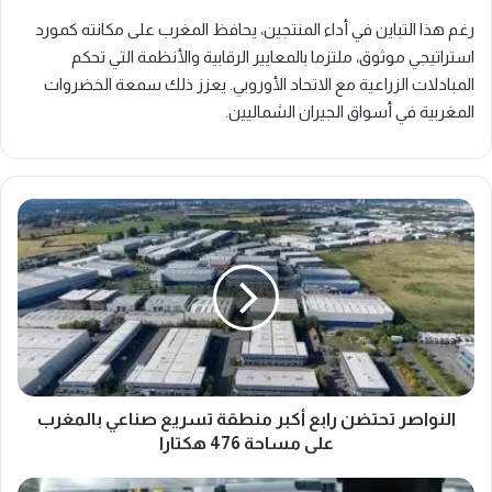
رغم هذا التباين في أداء المنتجين، يحافظ المغرب على مكانته كمورد
استراتيجي موثوق، ملتزما بالمعايير الرقابية والأنظمة التي تحكم
المبادلات الزراعية مع الاتحاد الأوروبي. يعزز ذلك سمعة الخضروات
المغربية في أسواق الجيران الشماليين.
النواصر
تحتضن
رابع
أكبر
منطقة
تسريع
صناعي
بالمغرب
على
مساحة
النواصر تحتضن رابع أكبر منطقة تسريع صناعي بالمغرب
476
على مساحة 476 هكتارا
هكتارا
"موتانديس"