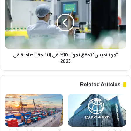
تحقق
نموا
بـ10%
في
النتيجة
الصافية
في
2025
"موتانديس" تحقق نموا بـ10% في النتيجة الصافية في
2025
Related Articles