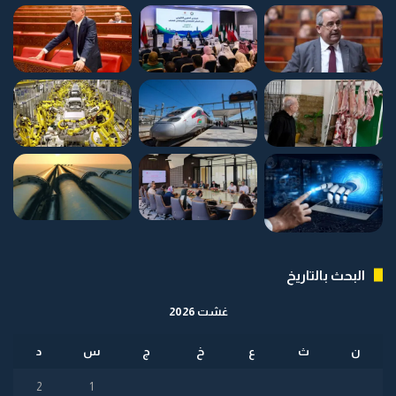
البحث بالتاريخ
غشت 2026
ن
ث
ع
خ
ج
س
د
2
1