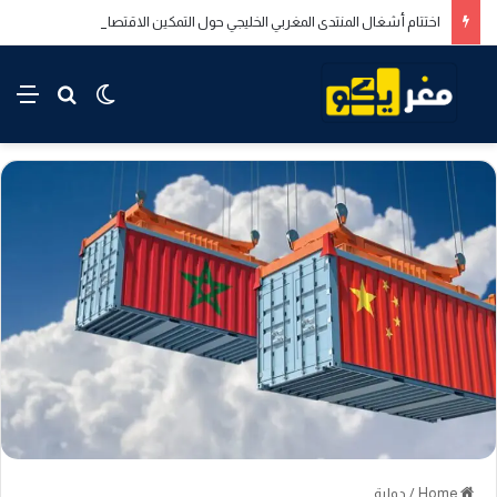
اختتام أشغال المنتدى المغربي الخليجي حول التمكين الاقتصادي والاجتماعي للشباب بالدار البيضاء
rch for
nu
Switch skin
Home
/
دولية