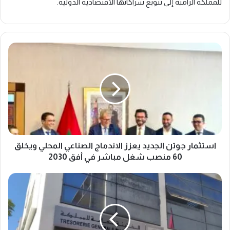
للمملكة الرامية إلى تنويع شراكاتها الاقتصادية الدولية.
ا
س
ت
ث
م
ا
ر
ج
و
ت
استثمار جوتن الجديد يعزز الاندماج الصناعي المحلي ويخلق
ن
60 منصب شغل مباشر في أفق 2030
ا
ل
4
ج
2
د
.
ي
2
د
م