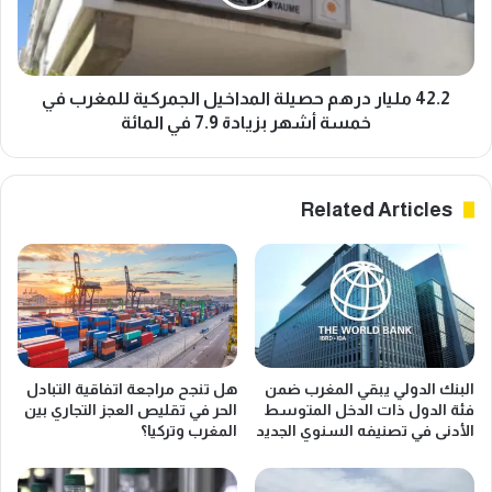
ي
ل
ع
ي
ز
ا
ز
ر
ا
د
42.2 مليار درهم حصيلة المداخيل الجمركية للمغرب في
ل
ر
خمسة أشهر بزيادة 7.9 في المائة
ا
ه
ن
م
د
ح
Related Articles
م
ص
ا
ي
ج
ل
ا
ة
ل
ا
ص
ل
ن
م
ا
د
البنك الدولي يبقي المغرب ضمن
هل تنجح مراجعة اتفاقية التبادل
ع
ا
فئة الدول ذات الدخل المتوسط
الحر في تقليص العجز التجاري بين
ي
خ
الأدنى في تصنيفه السنوي الجديد
المغرب وتركيا؟
ا
ي
ل
ل
م
ا