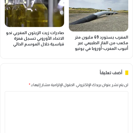
ح
ل
ل
ج
ي
م
و
ر
ي
ك
صادرات زيت الزيتون المغربي نحو
خ
ي
المغرب يستورد 69 مليون متر
الاتحاد الأوروبي تسجل قفزة
ل
مكعب من الغاز الطبيعي عبر
ة
قياسية خلال الموسم الحالي
أنبوب المغرب-أوروبا في يونيو
ق
ل
6
ل
0
م
م
غ
أضف تعليقاً
ن
ر
ص
ب
لن يتم نشر عنوان بريدك الإلكتروني.
الحقول الإلزامية مشار إليها بـ
*
ب
ف
ش
ي
ا
غ
خ
ل
ل
م
م
س
ت
ب
ة
ع
ا
أ
ش
ش
ل