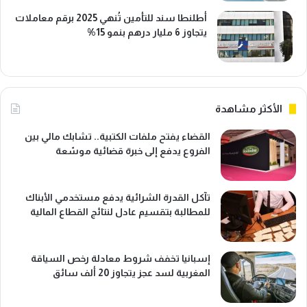
أطلنطا سند للتأمين تُنهي 2025 برقم معاملات
يتجاوز 6 مليار درهم بنمو 15%
الأكثر مشاهدة
القضاء يفتح ملفات الكتبية.. تشابك مالي بين
الفروع يدفع إلى خبرة قضائية موسّعة
تآكل القدرة الشرائية يدفع مستخدمي الأبناك
للمطالبة بتقسيم عادل لنتائج القطاع المالية
إسبانيا تخفف شروط معادلة رخص السياقة
المغربية لسد عجز يتجاوز 20 ألف سائق