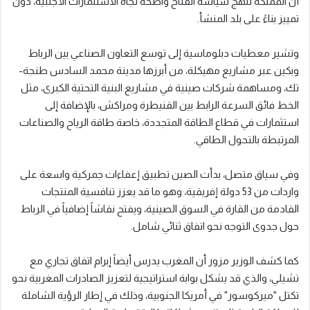
أن المملكة تنهج سياسة انفتاح واضحة تجاه الاستثمارات الأجنبية، دون
تمييز بناءً على بلد المنشأ.
وتشير معطيات دبلوماسية إلى توسع التعاون الصناعي بين الرباط
وبكين عبر مشاريع مهيكلة، من أبرزها مدينة محمد السادس طنجة-
تك، ومساهمة شركات صينية في مشاريع البنية التحتية الكبرى، مثل
الخط فائق السرعة الرابط بين القنيطرة ومراكش، بالإضافة إلى
استثمارات في قطاع الطاقة المتجددة، خاصة طاقة الرياح والصناعات
المرتبطة بالتحول الطاقي.
وفي سياق متصل، بدأت الصين تطبيق إعفاءات جمركية واسعة على
واردات من 53 دولة إفريقية، وهو ما قد يعزز تنافسية المنتجات
القادمة من القارة في السوق الصينية، ويفتح نقاشاً إضافياً في الرباط
حول جدوى التوجه نحو اتفاق ثنائي شامل.
كما كشف الوزير مزور أن المغرب يدرس أيضاً إبرام اتفاق تجاري مع
تشيلي، والذي قد يشكل بوابة استراتيجية لتعزيز الصادرات المغربية نحو
تكتل "ميركوسور" في أمريكا الجنوبية، وذلك في إطار الرؤية الشاملة